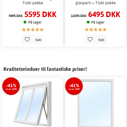
Trykt pakke
glasparti + Trykt pakke
5595 DKK
6495 DKK
9495 DKK
11595 DKK
På lager
På lager
Køb
Køb
Kvalitetsvinduer til fantastiske priser!
-41%
-41%
t.o.m. 15/8
t.o.m. 15/8