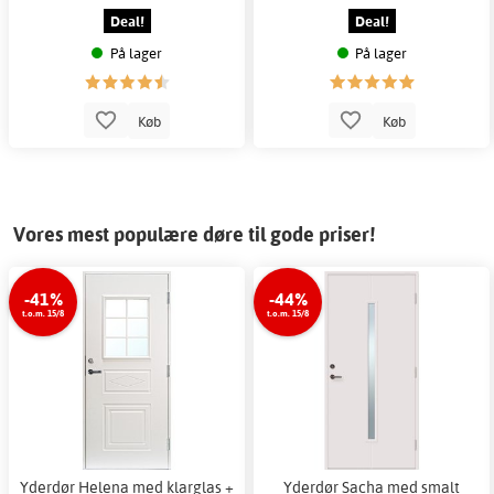
Deal!
Deal!
På lager
På lager
Køb
Køb
Vores mest populære døre til gode priser!
-41%
-44%
t.o.m. 15/8
t.o.m. 15/8
Yderdør Helena med klarglas +
Yderdør Sacha med smalt