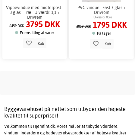
Vippevindue med midterpost -
PVC-vindue - Fast 3-glas +
3-glas - Træ - U-værdi: 1,1 +
Drivrem
Drivrem
U-værdi 0,96
3795 DKK
1795 DKK
6459 DKK
3059 DKK
Fremstilling af varer
På lager
Køb
Køb
Byggevarehuset på nettet som tilbyder den højeste
kvalitet til superpriser!
Velkommen til Hjemfint.dk. Vores mål er at tilbyde yderdøre,
vinduer, inderdøre og badeværelsesprodukter af højeste kvalitet