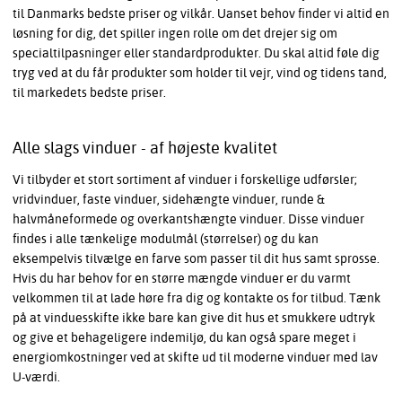
til Danmarks bedste priser og vilkår. Uanset behov finder vi altid en
løsning for dig, det spiller ingen rolle om det drejer sig om
specialtilpasninger eller standardprodukter. Du skal altid føle dig
tryg ved at du får produkter som holder til vejr, vind og tidens tand,
til markedets bedste priser.
Alle slags vinduer - af højeste kvalitet
Vi tilbyder et stort sortiment af vinduer i forskellige udførsler;
vridvinduer, faste vinduer, sidehængte vinduer, runde &
halvmåneformede og overkantshængte vinduer. Disse vinduer
findes i alle tænkelige modulmål (størrelser) og du kan
eksempelvis tilvælge en farve som passer til dit hus samt sprosse.
Hvis du har behov for en større mængde vinduer er du varmt
velkommen til at lade høre fra dig og kontakte os for tilbud. Tænk
på at vinduesskifte ikke bare kan give dit hus et smukkere udtryk
og give et behageligere indemiljø, du kan også spare meget i
energiomkostninger ved at skifte ud til moderne vinduer med lav
U-værdi.