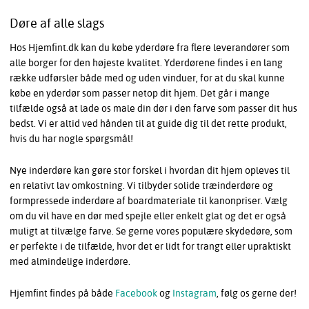
Døre af alle slags
Hos Hjemfint.dk kan du købe yderdøre fra flere leverandører som
alle borger for den højeste kvalitet. Yderdørene findes i en lang
række udførsler både med og uden vinduer, for at du skal kunne
købe en yderdør som passer netop dit hjem. Det går i mange
tilfælde også at lade os male din dør i den farve som passer dit hus
bedst. Vi er altid ved hånden til at guide dig til det rette produkt,
hvis du har nogle spørgsmål!
Nye inderdøre kan gøre stor forskel i hvordan dit hjem opleves til
en relativt lav omkostning. Vi tilbyder solide træinderdøre og
formpressede inderdøre af boardmateriale til kanonpriser. Vælg
om du vil have en dør med spejle eller enkelt glat og det er også
muligt at tilvælge farve. Se gerne vores populære skydedøre, som
er perfekte i de tilfælde, hvor det er lidt for trangt eller upraktiskt
med almindelige inderdøre.
Hjemfint findes på både
Facebook
og
Instagram
, følg os gerne der!