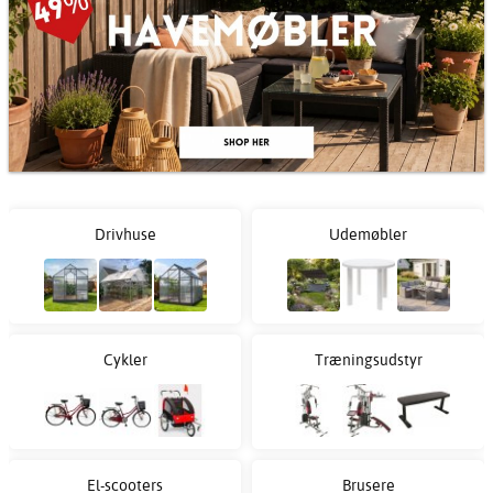
Drivhuse
Udemøbler
Cykler
Træningsudstyr
El-scooters
Brusere