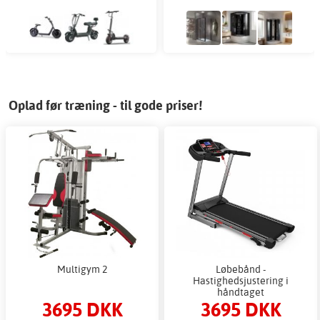
Oplad før træning - til gode priser!
Multigym 2
Løbebånd -
Hastighedsjustering i
håndtaget
3695 DKK
3695 DKK