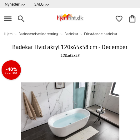
Nyheder >>
SALG >>
Hjem
>
Badeværelsesindretning
>
Badekar
>
Fritstående badekar
Badekar Hvid akryl 120x65x58 cm - December
120x65x58
-40%
t.o.m. 30/9