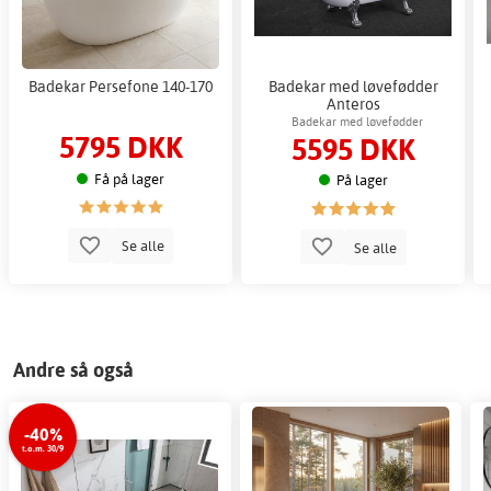
Badekar Persefone 140-170
Badekar med løvefødder
Anteros
Badekar med løvefødder
5795 DKK
5595 DKK
Få på lager
På lager
Se alle
Se alle
Andre så også
-40%
t.o.m. 30/9