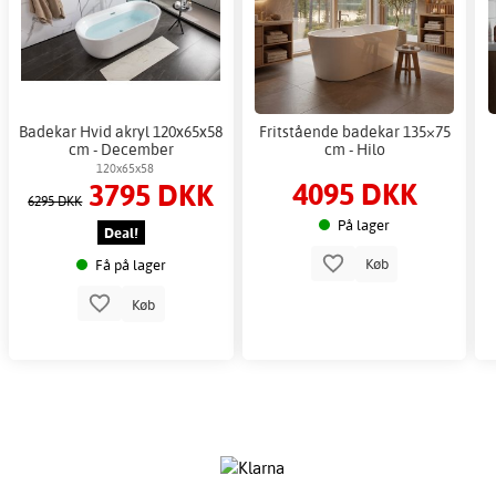
Badekar Hvid akryl 120x65x58
Fritstående badekar 135×75
cm - December
cm - Hilo
120x65x58
4095 DKK
3795 DKK
6295 DKK
På lager
Deal!
Køb
Få på lager
Køb