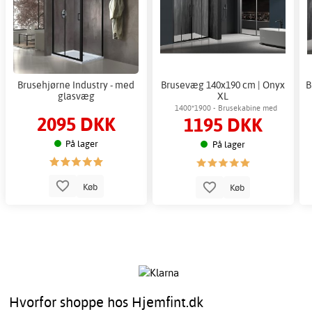
Brusehjørne Industry - med
Brusevæg 140x190 cm | Onyx
B
glasvæg
XL
1400*1900 - Brusekabine med
2095 DKK
1195 DKK
skydedøre
På lager
På lager
Køb
Køb
Hvorfor shoppe hos Hjemfint.dk