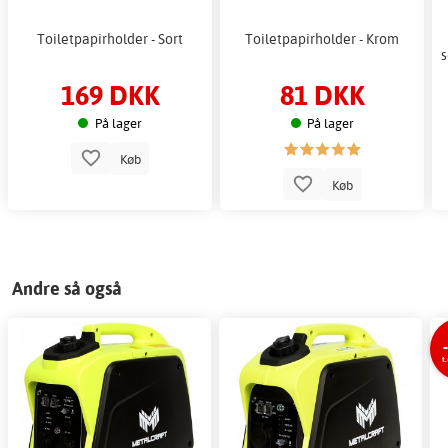
Toiletpapirholder - Sort
Toiletpapirholder - Krom
s
169 DKK
81 DKK
På lager
På lager
Køb
Køb
Andre så også
t