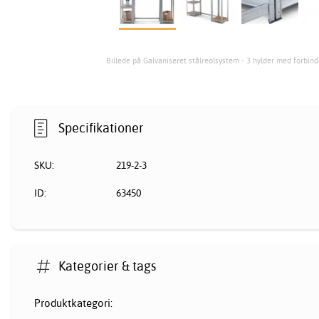
Billede på Galvaniseret stålreolsystem - 3 hylder med forbin
Specifikationer
SKU:
219-2-3
ID:
63450
Kategorier & tags
Produktkategori: