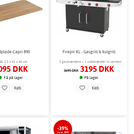
dplade Capri 890
Firepit XL - Gasgrill & kulgrill
ål: 2,5 x 61 x 46 cm
2 gasbrændere + 1 sidebrænder til varmen
095 DKK
3195 DKK
3695 DKK
Få på lager
På lager
Køb
Køb
-39%
t.o.m. 30/9