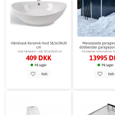
Håndvask Keramik Hvid 58,5x39x20
Metalplade garages
cm
dobbeltdør garagepo
Oval håndvask i mål 58,5x39x20 cm
Forstærket konstruktion fo
409 DKK
13995 D
På lager
På lager
Køb
Kø