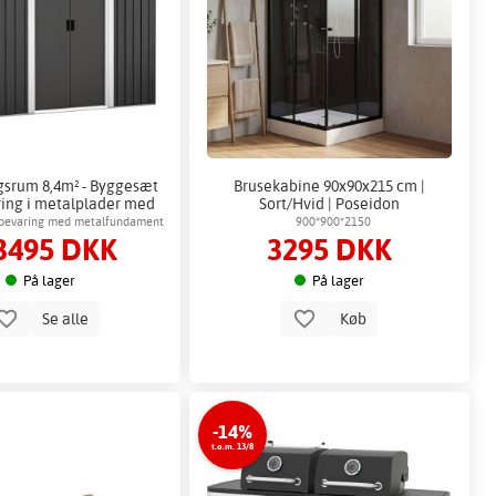
srum 8,4m² - Byggesæt
Brusekabine 90x90x215 cm |
ring i metalplader med
Sort/Hvid | Poseidon
skydedøre
pbevaring med metalfundament
900*900*2150
3495 DKK
3295 DKK
På lager
På lager
Se alle
Køb
-14%
t.o.m. 13/8