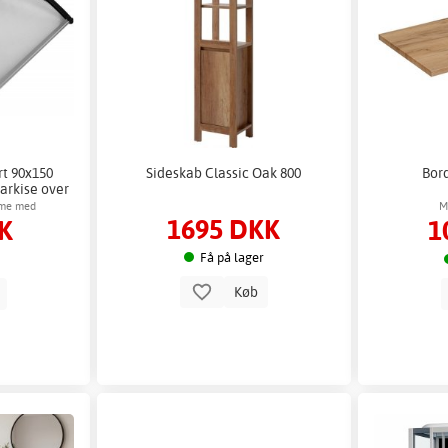
t 90x150
Sideskab Classic Oak 800
Bor
arkise over
mme med
M
1695 DKK
K
1
te
Få på lager
Køb
b