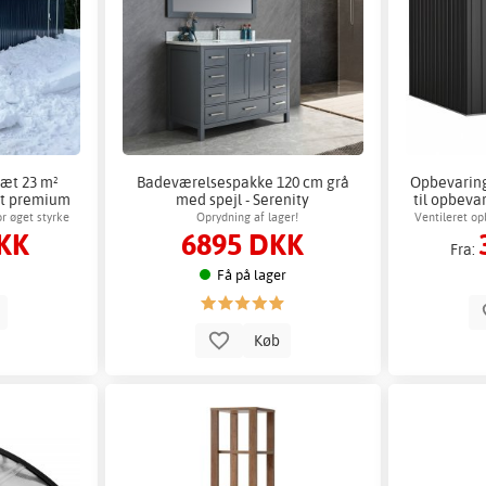
æt 23 m²
Badeværelsespakke 120 cm grå
Opbevaring
rt premium
med spejl - Serenity
til opbeva
r øget styrke
Oprydning af lager!
Ventileret o
KK
6895 DKK
Fra:
Få på lager
b
Køb