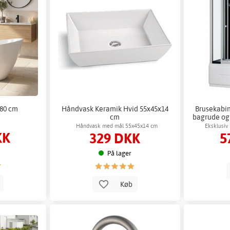
180 cm
Håndvask Keramik Hvid 55x45x14
Brusekabin
cm
bagrude og
Håndvask med mål 55x45x14 cm
Eksklusiv
KK
329 DKK
5
massag
På lager
b
Køb