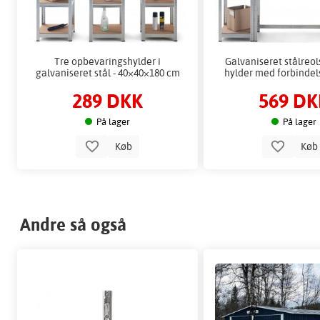
Tre opbevaringshylder i
Galvaniseret stålreol
galvaniseret stål - 40×40×180 cm
hylder med forbinde
289 DKK
569 DK
På lager
På lager
Køb
Kø
Andre så også