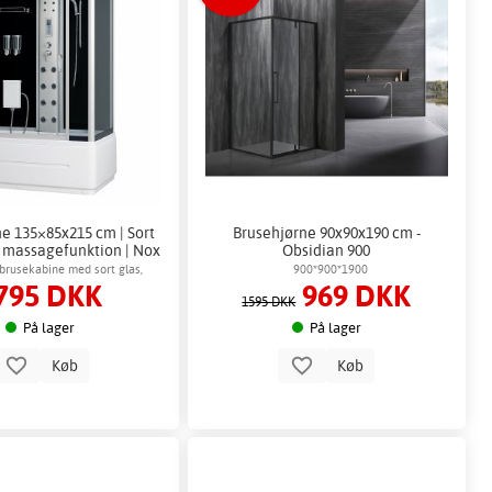
e 135×85x215 cm | Sort
Brusehjørne 90x90x190 cm -
 massagefunktion | Nox
Obsidian 900
 brusekabine med sort glas,
900*900*1900
795 DKK
969 DKK
edyser og høj brusebund
1595 DKK
På lager
På lager
Køb
Køb