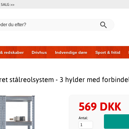
SALG >>
 & redskaber
Drivhus
Indvendige døre
Sport & fritid
l & garage
Hus & byg
Opbevaring
Skydedøre
ret stålreolsystem - 3 hylder med forbinde
569 DKK
Antal: