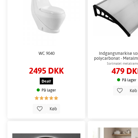
WC 9040
Indgangsmarkise sor
polycarbonat - Metalm
dør
Sortmalet metalra
2495 DKK
479 DK
aluminiumsstøt
På lager
Deal!
Kø
På lager
Køb