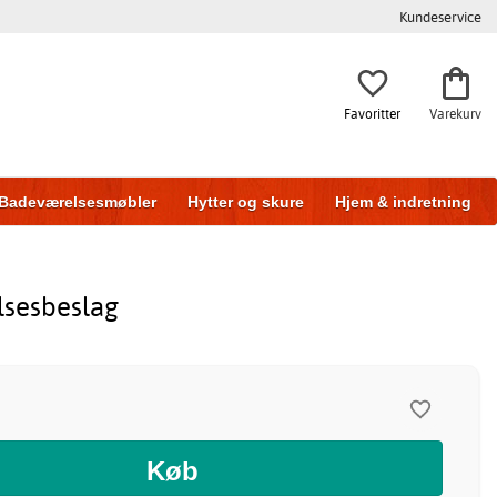
Kundeservice
Favoritter
Varekurv
Badeværelsesmøbler
Hytter og skure
Hjem & indretning
lsesbeslag