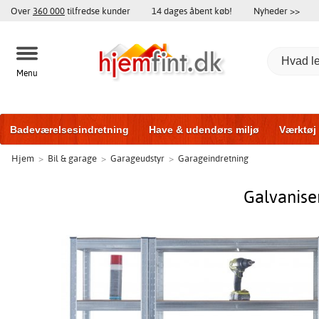
Over
360 000
tilfredse kunder
14 dages åbent køb!
Nyheder >>
Menu
Badeværelsesindretning
Have & udendørs miljø
Værktøj
Hjem
>
Bil & garage
>
Garageudstyr
>
Garageindretning
Træningsudstyr
Yderdøre
Vinduer
Garageporte
Bi
Galvanise