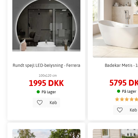
Rundt spejl LED-belysning - Ferrera
Badekar Metis - 
100x120 cm
5795 D
1995 DKK
På lager
På lager
Køb
Kø