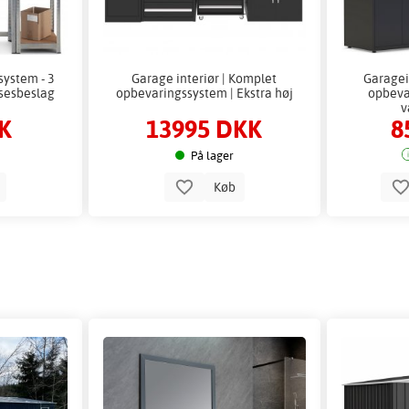
system - 3
Garage interiør | Komplet
Garagei
lsesbeslag
opbevaringssystem | Ekstra høj
opbeva
v
K
13995 DKK
8
På lager
b
Køb