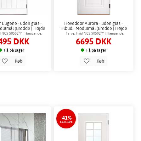
 Eugene - uden glas -
Hoveddør Aurora - uden glas -
odulmål (Bredde | Højde
Tilbud - Modulmål (Bredde | Højde
dm): 9x20
dm): 12x19
id NCS S0502*Y | Hængende:
Farve: Hvid NCS S0502*Y | Hængende:
495 DKK
6695 DKK
Venstrehængt
Højrehængt
Få på lager
Få på lager
Køb
Køb
-41%
t.o.m. 15/8