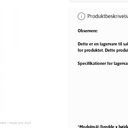
Produktbeskrivels
Observere:
Dette er en lagervare til s
for produktet. Dette produk
Specifikationer for lagerva
edde | Højde dm): 8x20
*Modulmål (bredde x højde 