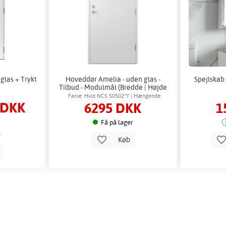
glas + Trykt
Hoveddør Amelia - uden glas -
Spejlskab
Tilbud - Modulmål (Bredde | Højde
dm): 10x21
Farve: Hvid NCS S0502*Y | Hængende:
 DKK
6295 DKK
1
Højrehængt
Få på lager
Køb
b