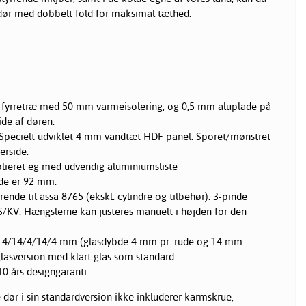
dør med dobbelt fold for maksimal tæthed.
i fyrretræ med 50 mm varmeisolering, og 0,5 mm aluplade på
ide af døren.
 Specielt udviklet 4 mm vandtæt HDF panel. Sporet/mønstret
erside.
olieret eg med udvendig aluminiumsliste
e er 92 mm.
ende til assa 8765 (ekskl. cylindre og tilbehør). 3-pinde
S/KV. Hængslerne kan justeres manuelt i højden for den
te, 4/14/4/14/4 mm (glasdybde 4 mm pr. rude og 14 mm
glasversion med klart glas som standard.
10 års designgaranti
 dør i sin standardversion ikke inkluderer karmskrue,