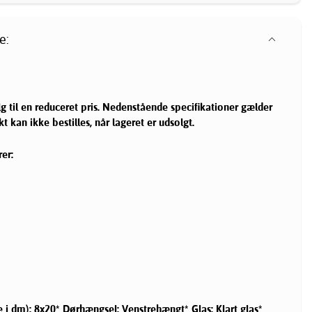
e:
alg til en reduceret pris. Nedenstående specifikationer gælder
t kan ikke bestilles, når lageret er udsolgt.
rer:
i dm): 8x20* Dørhængsel: Venstrehængt* Glas: Klart glas*