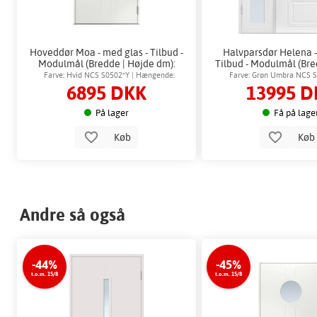
Hoveddør Moa - med glas - Tilbud -
Halvparsdør Helena -
Modulmål (Bredde | Højde dm):
Tilbud - Modulmål (Bre
8x21
dm): 14x21
Farve: Hvid NCS S0502*Y | Hængende:
Farve: Grøn Umbra NCS S
6895 DKK
13995 D
Højrehængt
Hængende: Højrehæ
På lager
Få på lage
Køb
Kø
Andre så også
-44%
-45%
t.o.m. 15/8
t.o.m. 15/8