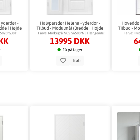
 yderdør -
Halvparsdør Helena - yderdør -
Hoveddør
dde | Højde
Tilbud - Modulmål (Bredde | Højde
Tilbud - M
dm): 14x21
5020*G30Y |
Farve: Mørkegrå NCS S6500*N | Hængende:
Farve: Hv
KK
13995 DKK
6
ngende
Højrehængt
r
Få på lager
b
Køb