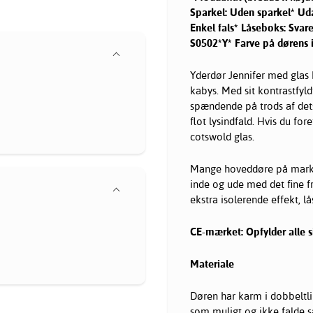
Sparkel: Uden sparkel* U
Enkel fals* Låseboks: Svar
S0502*Y* Farve på dørens 
Yderdør Jennifer med glas 
kabys. Med sit kontrastfyl
spændende på trods af dets
flot lysindfald. Hvis du fo
cotswold glas.
Mange hoveddøre på marked
inde og ude med det fine f
ekstra isolerende effekt, 
CE-mærket: Opfylder alle si
Materiale
Døren har karm i dobbeltli
som muligt og ikke falde 