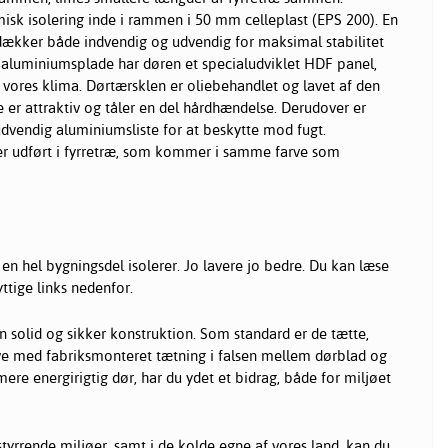
k isolering inde i rammen i 50 mm celleplast (EPS 200). En
kker både indvendig og udvendig for maksimal stabilitet
aluminiumsplade har døren et specialudviklet HDF panel,
t vores klima. Dørtærsklen er oliebehandlet og lavet af den
 er attraktiv og tåler en del hårdhændelse. Derudover er
dvendig aluminiumsliste for at beskytte mod fugt.
r udført i fyrretræ, som kommer i samme farve som
en hel bygningsdel isolerer. Jo lavere jo bedre. Du kan læse
tige links nedenfor.
n solid og sikker konstruktion. Som standard er de tætte,
ive med fabriksmonteret tætning i falsen mellem dørblad og
 mere energirigtig dør, har du ydet et bidrag, både for miljøet
orstyrrende miljøer, samt i de kolde egne af vores land, kan du