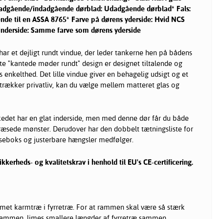
dadgående/indadgående dørblad: Udadgående dørblad* Fals:
ende til en ASSA 8765* Farve på dørens yderside: Hvid NCS
inderside: Samme farve som dørens yderside
har et dejligt rundt vindue, der leder tankerne hen på bådens
dte "kantede møder rundt" design er designet tiltalende og
 enkelthed. Det lille vindue giver en behagelig udsigt og et
retrækker privatliv, kan du vælge mellem matteret glas og
et har en glat inderside, men med denne dør får du både
ræsede mønster. Derudover har den dobbelt tætningsliste for
låseboks og justerbare hængsler medfølger.
kkerheds- og kvalitetskrav i henhold til EU's CE-certificering.
met karmtræ i fyrretræ. For at rammen skal være så stærk
sammen, limes smallere længder af fyrretræ sammen.