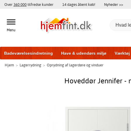
Over
360 000
tilfredse kunder
14 dages åbent køb!
Nyheder >>
Menu
Badeværelsesindretning
Have & udendørs miljø
Værktøj
Hjem
>
Lagerrydning
>
Oprydning af lagerdøre og vinduer
Træningsudstyr
Yderdøre
Vinduer
Garageporte
Bi
Hoveddør Jennifer - 