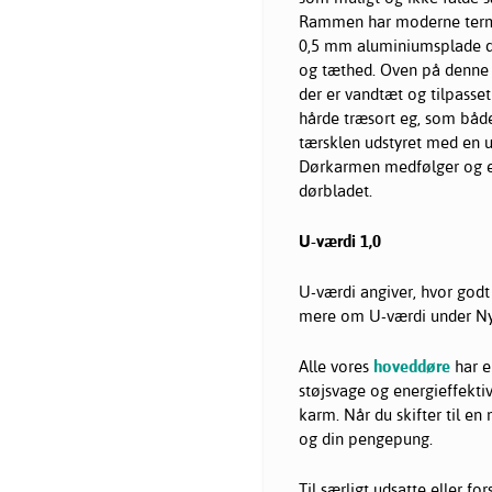
Rammen har moderne termis
0,5 mm aluminiumsplade dæ
og tæthed. Oven på denne 
der er vandtæt og tilpasse
hårde træsort eg, som både
tærsklen udstyret med en u
Dørkarmen medfølger og e
dørbladet.
U-værdi 1,0
U-værdi angiver, hvor godt 
mere om U-værdi under Nyt
Alle vores
hoveddøre
har e
støjsvage og energieffekt
karm. Når du skifter til en
og din pengepung.
Til særligt udsatte eller f