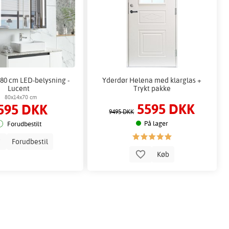
 80 cm LED-belysning -
Yderdør Helena med klarglas +
Lucent
Trykt pakke
80x14x70 cm
5595 DKK
595 DKK
9495 DKK
På lager
Forudbestilt
Forudbestil
Køb