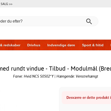
SALG >>
 & redskaber
Drivhus
Indvendige døre
Sport & fritid
l & garage
Hus & byg
Opbevaring
Skydedøre
med rundt vindue - Tilbud - Modulmål (Bre
Farve: Hvid NCS S0502*Y | Hængende: Venstrehængt
Desværre er dette produkt ik