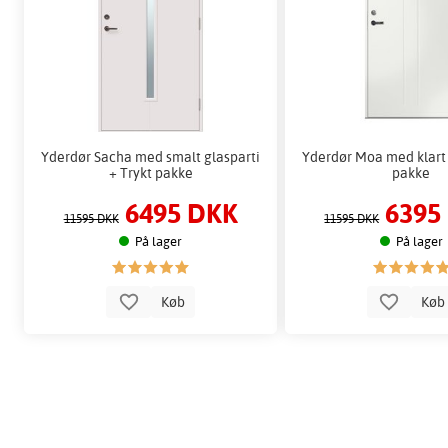
Yderdør Sacha med smalt glasparti
Yderdør Moa med klart 
+ Trykt pakke
pakke
6495 DKK
6395
11595 DKK
11595 DKK
På lager
På lager
Køb
Kø