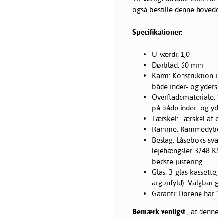
også bestille denne hoved
Specifikationer:
U-værdi: 1,0
Dørblad: 60 mm
Karm: Konstruktion 
både inder- og yders
Overflademateriale:
på både inder- og yd
Tærskel: Tærskel af 
Ramme: Rammedybd
Beslag: Låseboks svar
lejehængsler 3248 K
bedste justering.
Glas: 3-glas kasset
argonfyld). Valgbar 
Garanti: Dørene har 
Bemærk venligst
, at denne