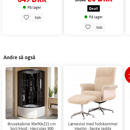
23 DKK
På lager
Deal!
På lager
Køb
Køb
Andre så også
t
Brusekabine 90x90x215 cm
Lænestol med fodskammel
Sort/Hvid - Hercules 900
Hagön - beige teddy