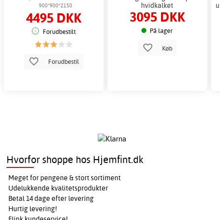
hvidkalket
u
900*900*2150
3095 DKK
4495 DKK
På lager
Forudbestilt
Køb
Forudbestil
Hvorfor shoppe hos Hjemfint.dk
Meget for pengene & stort sortiment
Udelukkende kvalitetsprodukter
Betal 14 dage efter levering
Hurtig levering!
Flink kundeservice!