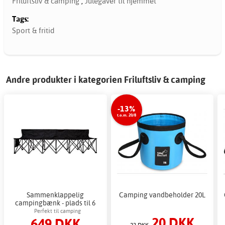
Friluftsliv & camping
,
Julegaver til hjemmet
Tags:
Sport & fritid
Andre produkter i kategorien Friluftsliv & camping
-13%
t.o.m. 20/8
Sammenklappelig
Camping vandbeholder 20L
campingbænk - plads til 6
personer
Perfekt til camping
20 DKK
649 DKK