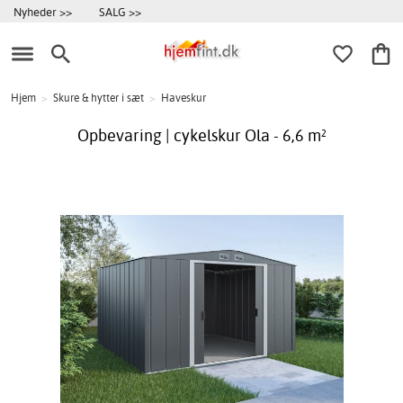
Nyheder >>
SALG >>
Hjem
>
Skure & hytter i sæt
>
Haveskur
Opbevaring | cykelskur Ola - 6,6 m²