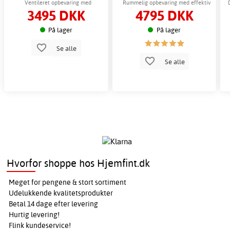
metalplader med skydedøre
med skydedøre
Ventileret opbevaring med
Rummelig opbevaring med effektiv
3495 DKK
4795 DKK
metalfundament
luftcirkulation
På lager
På lager
Se alle
Se alle
Hvorfor shoppe hos Hjemfint.dk
Meget for pengene & stort sortiment
Udelukkende kvalitetsprodukter
Betal 14 dage efter levering
Hurtig levering!
Flink kundeservice!