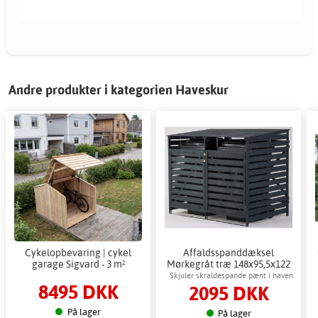
Andre produkter i kategorien Haveskur
Cykelopbevaring | cykel
Affaldsspanddæksel
garage Sigvard - 3 m²
Mørkegråt træ 148x95,5x122
cm Opbevaringssæt
Skjuler skraldespande pænt i haven
8495 DKK
2095 DKK
På lager
På lager