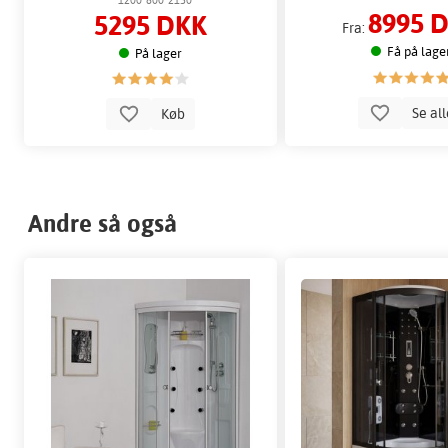
8995 
5295 DKK
Fra:
Få på lage
På lager
Se al
Køb
Andre så også