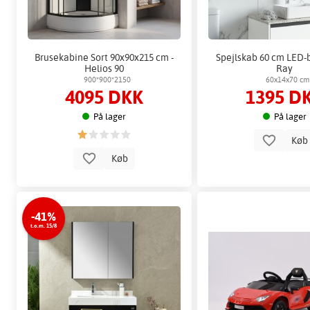
Brusekabine Sort 90x90x215 cm -
Spejlskab 60 cm LED-b
Helios 90
Ray
900*900*2150
60x14x70 cm
4095 DKK
1395 D
På lager
På lager
Kø
Køb
-41%
t.o.m. 15/8