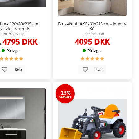
bine 120x80x215 cm
Brusekabine 90x90x215 cm - Infinity
t/Hvid - Artemis
90
1200*800*2150
900*900*2150
4795 DKK
4095 DKK
K
På lager
På lager
Køb
Køb
-15%
t.o.m. 21/8