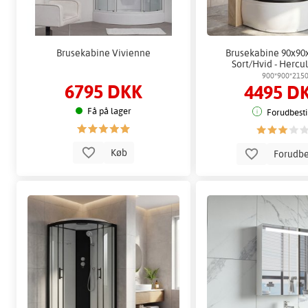
Brusekabine Vivienne
Brusekabine 90x90
Sort/Hvid - Hercu
900*900*215
6795 DKK
4495 D
Få på lager
Forudbesti
Køb
Forudbe