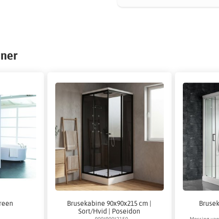
iner
reen
Brusekabine 90x90x215 cm |
Brusek
Sort/Hvid | Poseidon
900*900*2150
Messing van