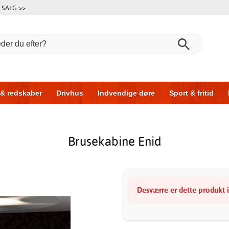
SALG >>
 & redskaber
Drivhus
Indvendige døre
Sport & fritid
l & garage
Hus & byg
Opbevaring
Skydedøre
Brusekabine Enid
Desværre er dette produkt ik