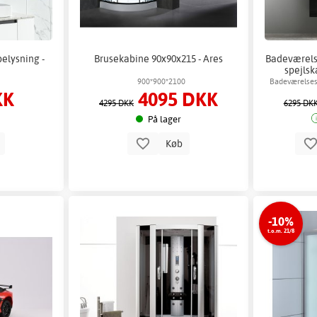
elysning -
Brusekabine 90x90x215 - Ares
Badeværels
spejlsk
Ba
900*900*2100
Badeværelses
KK
4095 DKK
m
4295 DKK
6295 DK
På lager
b
Køb
-10%
t.o.m. 21/8