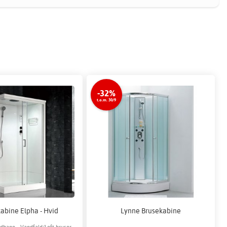
-32%
t.o.m. 30/9
abine Elpha - Hvid
Lynne Brusekabine
dhane - Vandfald/Loft bruser