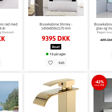
hini rød med
Brusekabine Shirley -
Brusekabin
6 år
1450x850x2170 mm
glas og m
og Bluetooth
Elegant bru
9395 DKK
KK
hvid bag
4095 DK
Deal!
Få på lager
Køb
b
-42%
t.o.m. 15/8