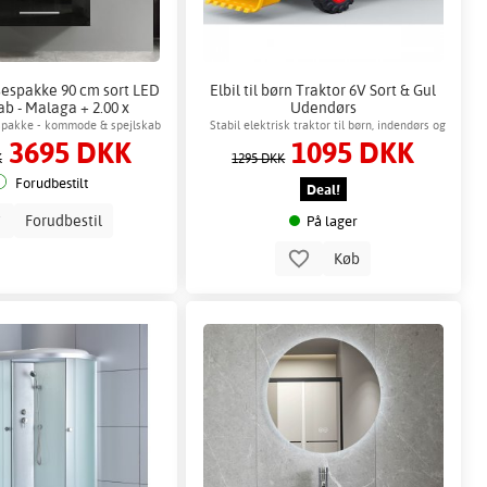
espakke 90 cm sort LED
Elbil til børn Traktor 6V Sort & Gul
ab - Malaga + 2.00 x
Udendørs
deværelse krog
pakke - kommode & spejlskab
Stabil elektrisk traktor til børn, indendørs og
3695 DKK
1095 DKK
ed LED-belysning
udendørs leg
K
1295 DKK
Forudbestilt
Deal!
Forudbestil
På lager
Køb