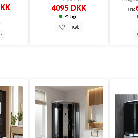
DKK
4095 DKK
Fra:
r
På lager
Køb
le