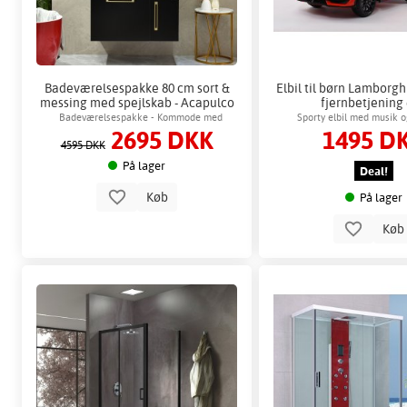
Badeværelsespakke 80 cm sort &
Elbil til børn Lamborg
messing med spejlskab - Acapulco
fjernbetjening 
+ 2.00 x Badeværelse krog
Badeværelsespakke - Kommode med
Sporty elbil med musik 
2695 DKK
1495 D
matchende spejlskab
4595 DKK
På lager
Deal!
Køb
På lager
Kø