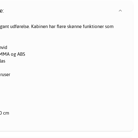
e:
gant udførelse. Kabinen har flere skønne funktioner som
hvid
 PMMA og ABS
las
bruser
00 cm