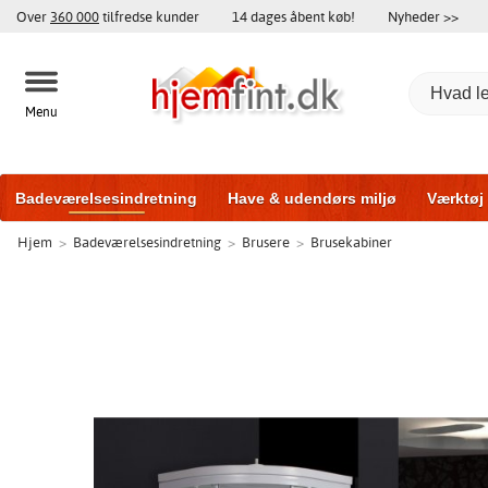
Over
360 000
tilfredse kunder
14 dages åbent køb!
Nyheder >>
Menu
Badeværelsesindretning
Have & udendørs miljø
Værktøj
Hjem
>
Badeværelsesindretning
>
Brusere
>
Brusekabiner
Træningsudstyr
Yderdøre
Vinduer
Garageporte
Bi