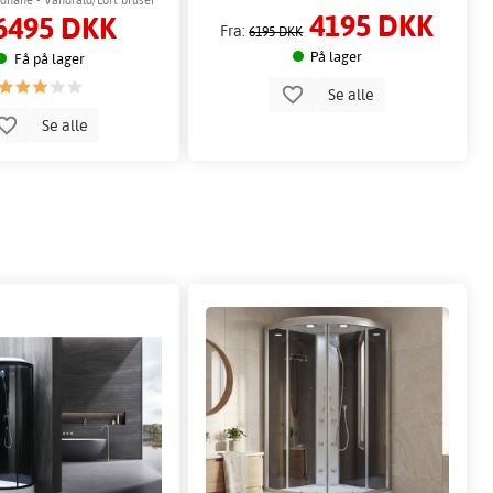
4195 DKK
6495 DKK
Fra:
6195 DKK
På lager
Få på lager
Se alle
Se alle