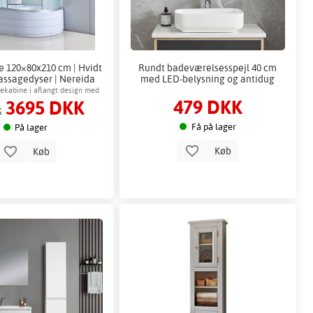
e 120×80x210 cm | Hvidt
Rundt badeværelsesspejl 40 cm
assagedyser | Nereida
med LED-belysning og antidug
sekabine i aflangt design med
479 DKK
3695 DKK
væg og fuld brusekomfort
K
Få på lager
På lager
Køb
Køb