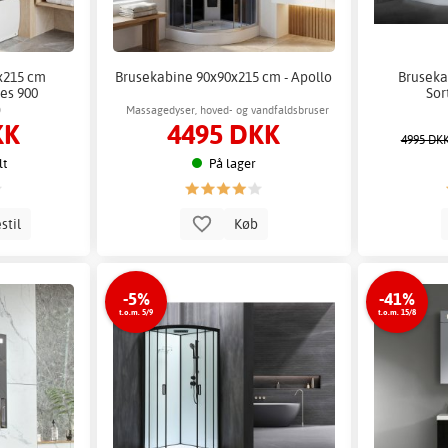
x215 cm
Brusekabine 90x90x215 cm - Apollo
Bruseka
les 900
Sor
0
Massagedyser, hoved- og vandfaldsbruser
KK
4495 DKK
4995 DK
lt
På lager
stil
Køb
-5%
-41%
t.o.m. 5/9
t.o.m. 15/8