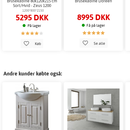
Brusekabine 80x120x215 cm
Brusekabine Doreen
Sort/Hvid - Zeus 1200
1200*800*2150
8995 DKK
5295 DKK
Få på lager
På lager
Se alle
Køb
Andre kunder købte også: