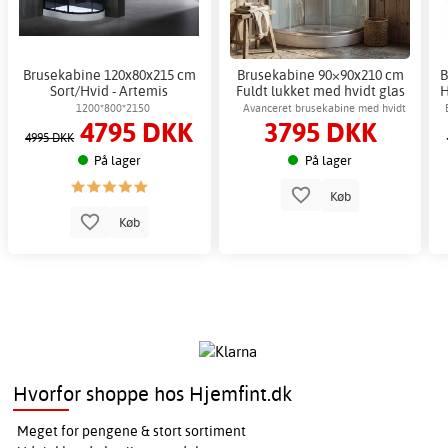
Brusekabine 120x80x215 cm
Brusekabine 90×90x210 cm
B
Sort/Hvid - Artemis
Fuldt lukket med hvidt glas
H
og massage - Nebula
1200*800*2150
Avanceret brusekabine med hvidt
4795 DKK
3795 DKK
glas, hovedbruser og seks
4995 DKK
massagedyser
På lager
På lager
Køb
Køb
Hvorfor shoppe hos Hjemfint.dk
Meget for pengene & stort sortiment