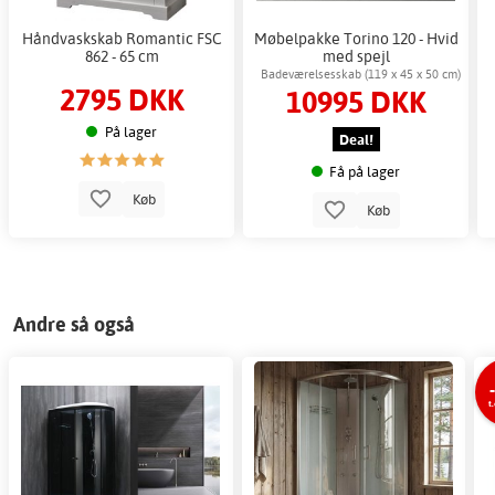
Håndvaskskab Romantic FSC
Møbelpakke Torino 120 - Hvid
862 - 65 cm
med spejl
Badeværelsesskab (119 x 45 x 50 cm)
2795 DKK
10995 DKK
På lager
Deal!
Få på lager
Køb
Køb
Andre så også
t