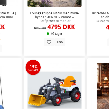
tra stille |
Loungegruppe Natur med hvide
Justerbar s
5 cm smal
hynder 200x200 - Vamos +
fold
Pletfjerner til møbler
Solseng me
KK
4795 DKK
8095 DKK
r
På lager
Køb
b
-15%
t.o.m. 21/8