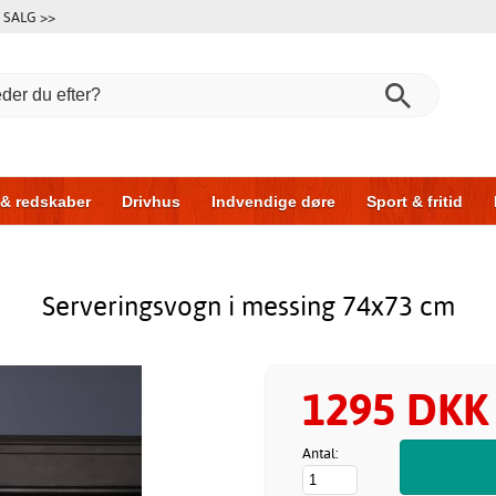
SALG >>
 & redskaber
Drivhus
Indvendige døre
Sport & fritid
l & garage
Hus & byg
Opbevaring
Skydedøre
Serveringsvogn i messing 74x73 cm
1295 DKK
Antal: