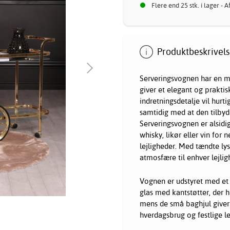
Flere end 25 stk. i lager - 
Produktbeskrivels
Serveringsvognen har en m
giver et elegant og prakti
indretningsdetalje vil hurti
samtidig med at den tilbyde
Serveringsvognen er alsidig 
whisky, likør eller vin for
lejligheder. Med tændte ly
atmosfære til enhver lejlig
Vognen er udstyret med et 
glas med kantstøtter, der ho
mens de små baghjul giver 
hverdagsbrug og festlige le