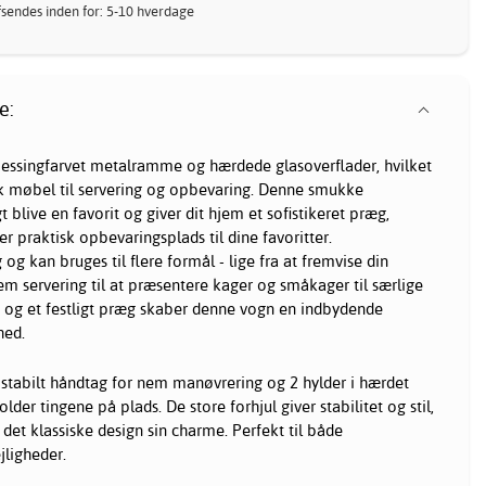
Afsendes inden for: 5-10 hverdage
e:
essingfarvet metalramme og hærdede glasoverflader, hvilket
sk møbel til servering og opbevaring. Denne smukke
gt blive en favorit og giver dit hjem et sofistikeret præg,
r praktisk opbevaringsplads til dine favoritter.
og kan bruges til flere formål - lige fra at fremvise din
 nem servering til at præsentere kager og småkager til særlige
s og et festligt præg skaber denne vogn en indbydende
hed.
stabilt håndtag for nem manøvrering og 2 hylder i hærdet
lder tingene på plads. De store forhjul giver stabilitet og stil,
det klassiske design sin charme. Perfekt til både
jligheder.