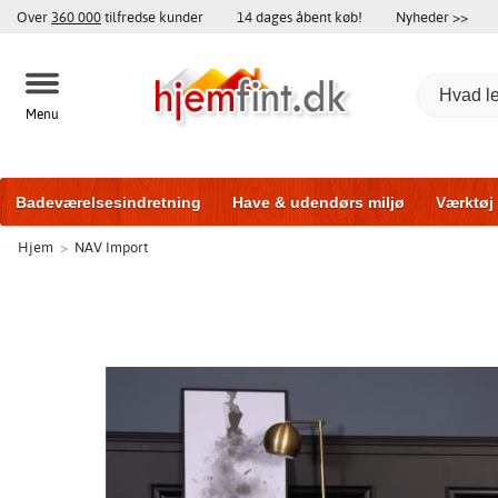
Over
360 000
tilfredse kunder
14 dages åbent køb!
Nyheder >>
Menu
Badeværelsesindretning
Have & udendørs miljø
Værktøj
Hjem
>
NAV Import
Træningsudstyr
Yderdøre
Vinduer
Garageporte
Bi