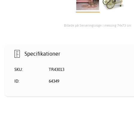
Billede på Serveringsvogn i messing 74x73 cm
Specifikationer
SKU:
TR43013
ID:
64349