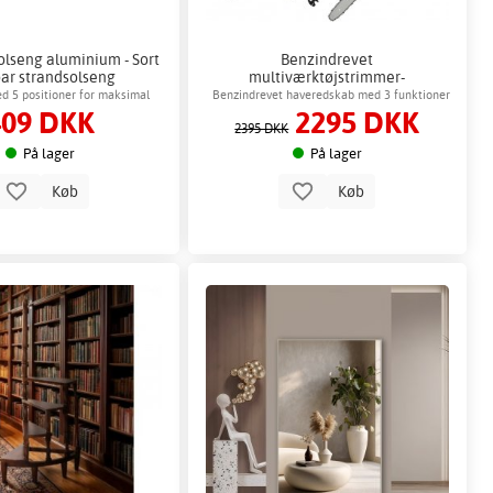
olseng aluminium - Sort
Benzindrevet
bar strandsolseng
multiværktøjstrimmer-
hækkeklipper-grenrundsav 2-
d 5 positioner for maksimal
Benzindrevet haveredskab med 3 funktioner
409 DKK
2295 DKK
taktsmotor
komfort
2395 DKK
På lager
På lager
Køb
Køb