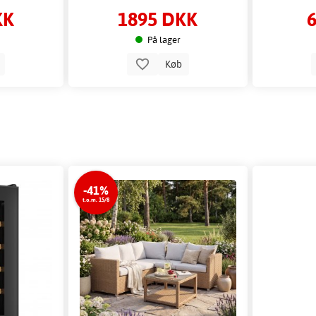
KK
1895 DKK
På lager
b
Køb
-41%
t.o.m. 15/8