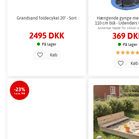
Grandsand foldecykel 20" - Sort
Hængende gynge me
110 cm blå - Udendørs 
Justerbar højde for sikker 
2495 DKK
369 DK
udendørs leg
På lager
På lager
Køb
Kø
-23%
t.o.m. 9/8