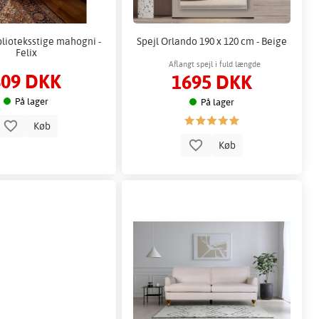
blioteksstige mahogni -
Spejl Orlando 190 x 120 cm - Beige
Felix
Aflangt spejl i fuld længde
809 DKK
1695 DKK
På lager
På lager
Køb
Køb