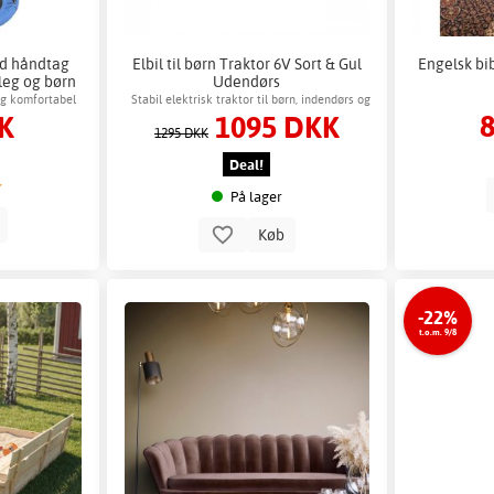
d håndtag
Elbil til børn Traktor 6V Sort & Gul
Engelsk bi
leg og børn
Udendørs
og komfortabel
Stabil elektrisk traktor til børn, indendørs og
K
1095 DKK
udendørs leg
1295 DKK
Deal!
På lager
b
Køb
-22%
t.o.m. 9/8