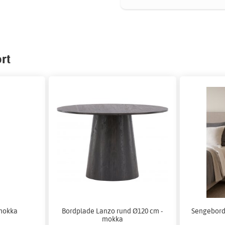
rt
 mokka
Bordplade Lanzo rund Ø120 cm -
Sengebord 
mokka