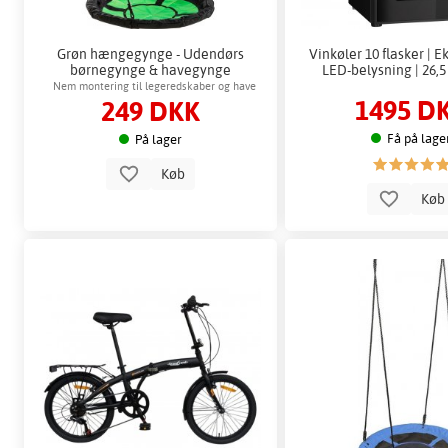
Grøn hængegynge - Udendørs
Vinkøler 10 flasker | Eks
børnegynge & havegynge
LED-belysning | 26,
Nem montering til legeredskaber og have
1495 D
249 DKK
Få på lage
På lager
Køb
Kø