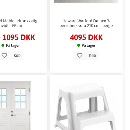
d Maida udtrækkeligt
Howard Watford Deluxe 3-
hvidt - 99 cm
personers sofa 210 cm - beige
1095 DKK
4095 DKK
K
På lager
På lager
Køb
Køb