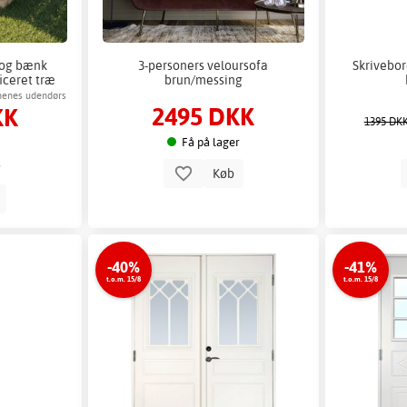
 og bænk
3-personers veloursofa
Skrivebor
iceret træ
brun/messing
nenes udendørs
2495 DKK
KK
1395 DK
Få på lager
Køb
b
-40%
-41%
t.o.m. 15/8
t.o.m. 15/8