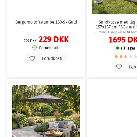
Bergamo loftslampe 180-S - Guld
Sandkasse med låg
157x157 cm FSC-certif
Rummelig sandkasse til bør
229 DKK
1695 D
leg
299 DKK
Forudbestilt
På lager
Forudbestil
Kø