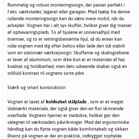
Rummelig og robust monteringsvogn, der passer perfekt i
f.eks. værkstedet, lageret eller garagen. Med hjælp fra denne
rullende monteringsvogn kan du være mere mobil, når du
arbejder. Vognen har i alt syv skuffer, hvilket giver dig masser
af opbevaringsplads. To af hjulene er universalhjul med
bremser, og to er retningsbestemte hjul, så du enten kan
rulle vognen med dig efter behov eller lade den stå stabilt
som en stationær værktøjsvogn. Skufferne og skabsgrebene
er lavet af aluminium, som ikke kun er et materiale af høj
kvalitet og holdbarhed, men dets udseende skaber også en
stilfuld kontrast til vognens sorte ydre.
Stærk og smart konstruktion
Vognen er lavet af
koldvalset stålplade
, som er et meget
slidstærkt materiale, der også giver den en flot skinnende
overflade. Vognens hjørner er stødsikre, hvilket gør den
velegnet til værkstedets påvirkninger. Med det ergonomiske
håndtag kan du flytte vognen både komfortabelt og sikkert.
Øverst på vognen er der en praktisk, indbygget tophylde