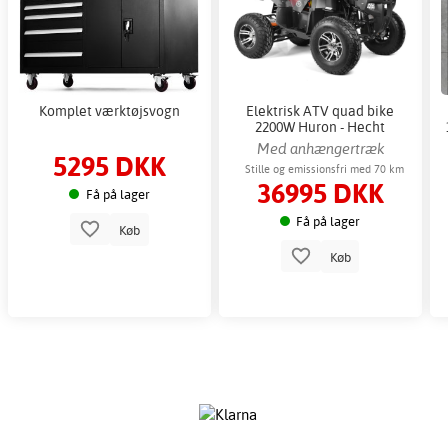
Komplet værktøjsvogn
Elektrisk ATV quad bike
2200W Huron - Hecht
elektrisk klasse 1
Med anhængertræk
5295 DKK
Stille og emissionsfri med 70 km
36995 DKK
rækkevidde
Få på lager
Få på lager
Køb
Køb