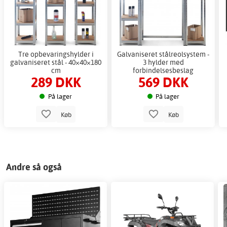
Tre opbevaringshylder i
Galvaniseret stålreolsystem -
galvaniseret stål - 40×40×180
3 hylder med
cm
forbindelsesbeslag
289 DKK
569 DKK
På lager
På lager
Køb
Køb
Andre så også