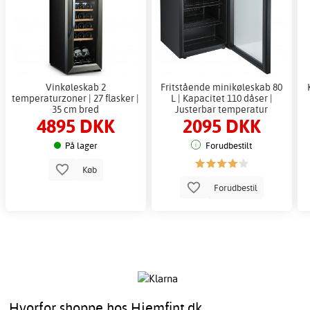
Vinkøleskab 2
Fritstående minikøleskab 80
temperaturzoner | 27 flasker |
L | Kapacitet 110 dåser |
35 cm bred
Justerbar temperatur
4895 DKK
2095 DKK
På lager
Forudbestilt
Køb
Forudbestil
Hvorfor shoppe hos Hjemfint.dk