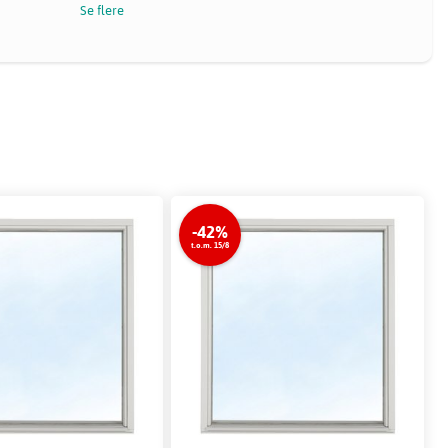
Se flere
-42%
t.o.m. 15/8