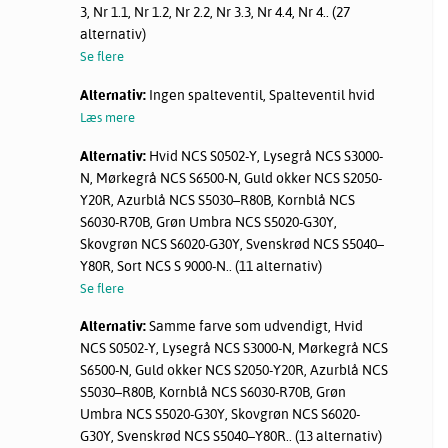
3, Nr 1.1, Nr 1.2, Nr 2.2, Nr 3.3, Nr 4.4, Nr 4.. (27
alternativ)
Se flere
Alternativ:
Ingen spalteventil, Spalteventil hvid
Læs mere
Alternativ:
Hvid NCS S0502-Y, Lysegrå NCS S3000-
N, Mørkegrå NCS S6500-N, Guld okker NCS S2050-
Y20R, Azurblå NCS S5030–R80B, Kornblå NCS
S6030-R70B, Grøn Umbra NCS S5020-G30Y,
Skovgrøn NCS S6020-G30Y, Svenskrød NCS S5040–
Y80R, Sort NCS S 9000-N.. (11 alternativ)
Se flere
Alternativ:
Samme farve som udvendigt, Hvid
NCS S0502-Y, Lysegrå NCS S3000-N, Mørkegrå NCS
S6500-N, Guld okker NCS S2050-Y20R, Azurblå NCS
S5030–R80B, Kornblå NCS S6030-R70B, Grøn
Umbra NCS S5020-G30Y, Skovgrøn NCS S6020-
G30Y, Svenskrød NCS S5040–Y80R.. (13 alternativ)