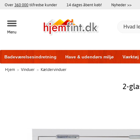
Over
360 000
tilfredse kunder
14 dages åbent køb!
Nyheder >>
Menu
Badeværelsesindretning
Have & udendørs miljø
Værktøj
Hjem
>
Vinduer
>
Kældervinduer
Træningsudstyr
Yderdøre
Vinduer
Garageporte
Bi
2-gl