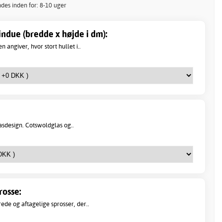
ndes inden for: 8-10 uger
ndue (bredde x højde i dm):
angiver, hvor stort hullet i..
asdesign. Cotswoldglas og..
rosse:
de og aftagelige sprosser, der..