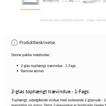
Billede på 2-glas tophængt trævindue - 1-Fags + Ramm
Produktbeskrivelse:
Denne pakke indeholder:
2-glas tophængt
trævindue
- 1-Fags
Ramme ærmer
2-glas tophængt trævindue - 1-Fags:
Tophængt, udadgående vindue med isolerende 2-glasrude - 1
energiglas og argon. Dette 2-glasvindue er hvidmalet (andre 