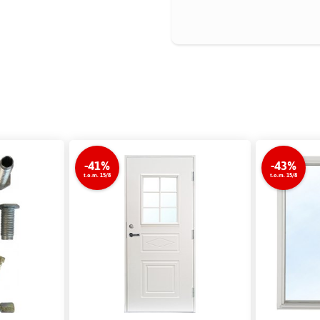
-41%
-43%
t.o.m. 15/8
t.o.m. 15/8