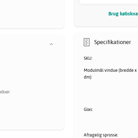
Brug købsknap
Specifikationer
SKU:
Modulmål vindue (bredde x 
dm):
nduer
Glas:
Aftagelig sprosse: