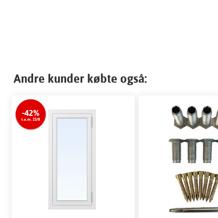
Andre kunder købte også:
-42%
t.o.m. 15/8