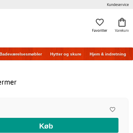
Kundeservice
Favoritter
Varekurv
Badeværelsesmøbler
Hytter og skure
Hjem & indretning
ærmer