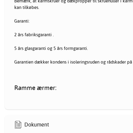
Bemærk, at karmskruer og dækpropper til skruehuller i karm
kan tilkøbes.
Garanti:
2 års fabriksgaranti .
5 års glasgaranti og 5 års formgaranti.
Garantien dækker kondens i isoleringsruden og rådskader på
Ramme ærmer:
Dokument