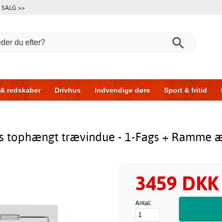
SALG >>
 & redskaber
Drivhus
Indvendige døre
Sport & fritid
l & garage
Hus & byg
Opbevaring
Skydedøre
as tophængt trævindue - 1-Fags + Ramme 
3459 DKK
Antal: