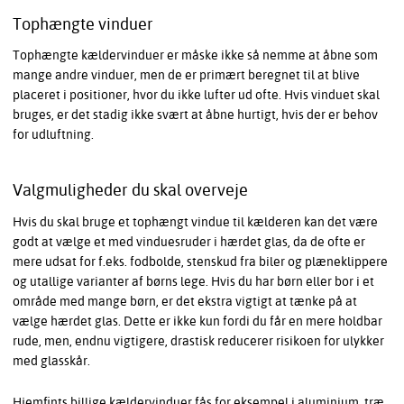
Tophængte vinduer
Tophængte kældervinduer er måske ikke så nemme at åbne som
mange andre vinduer, men de er primært beregnet til at blive
placeret i positioner, hvor du ikke lufter ud ofte. Hvis vinduet skal
bruges, er det stadig ikke svært at åbne hurtigt, hvis der er behov
for udluftning.
Valgmuligheder du skal overveje
Hvis du skal bruge et tophængt vindue til kælderen kan det være
godt at vælge et med vinduesruder i hærdet glas, da de ofte er
mere udsat for f.eks. fodbolde, stenskud fra biler og plæneklippere
og utallige varianter af børns lege. Hvis du har børn eller bor i et
område med mange børn, er det ekstra vigtigt at tænke på at
vælge hærdet glas. Dette er ikke kun fordi du får en mere holdbar
rude, men, endnu vigtigere, drastisk reducerer risikoen for ulykker
med glasskår.
Hjemfints billige kældervinduer fås for eksempel i aluminium, træ