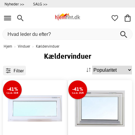
Nyheder >>
SALG >>
Hjem
>
Vinduer
>
Kældervinduer
Kældervinduer
Filter
-41%
-41%
t.o.m. 15/8
t.o.m. 15/8