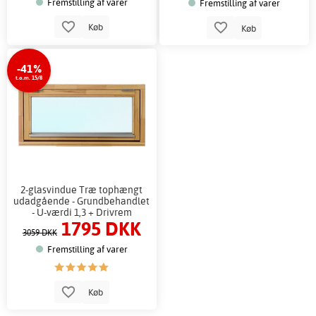
Fremstilling af varer
Fremstilling af varer
Køb
Køb
-41%
t.o.m. 15/8
2-glasvindue Træ tophængt
udadgående - Grundbehandlet
- U-værdi 1,3 + Drivrem
1795 DKK
3059 DKK
Fremstilling af varer
Køb