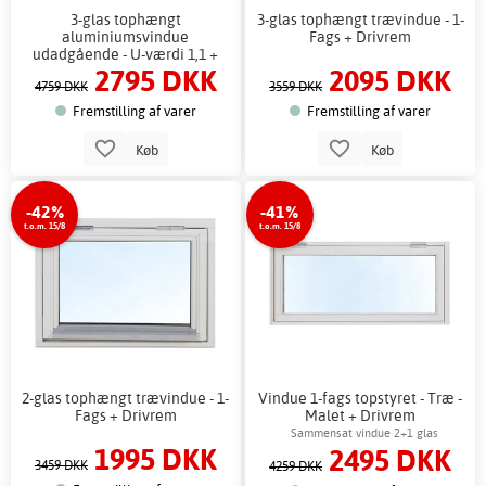
3-glas tophængt
3-glas tophængt trævindue - 1-
aluminiumsvindue
Fags + Drivrem
udadgående - U-værdi 1,1 +
2795 DKK
2095 DKK
Drivrem
4759 DKK
3559 DKK
Fremstilling af varer
Fremstilling af varer
Køb
Køb
-42%
-41%
t.o.m. 15/8
t.o.m. 15/8
2-glas tophængt trævindue - 1-
Vindue 1-fags topstyret - Træ -
Fags + Drivrem
Malet + Drivrem
Sammensat vindue 2+1 glas
1995 DKK
2495 DKK
3459 DKK
4259 DKK