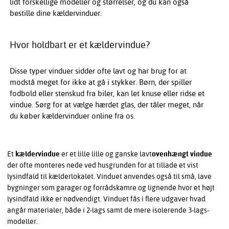
lidt forskellige modeller og størrelser, og du kan også
bestille dine kældervinduer.
Hvor holdbart er et kældervindue?
Disse typer vinduer sidder ofte lavt og har brug for at
modstå meget for ikke at gå i stykker. Børn, der spiller
fodbold eller stenskud fra biler, kan let knuse eller ridse et
vindue. Sørg for at vælge hærdet glas, der tåler meget, når
du køber kældervinduer online fra os.
Et
kældervindue
er et lille lille og ganske lavt
ovenhængt vindue
der ofte monteres nede ved husgrunden for at tillade et vist
lysindfald til kælderlokalet. Vinduet anvendes også til små, lave
bygninger som garager og forrådskamre og lignende hvor et højt
lysindfald ikke er nødvendigt. Vinduet fås i flere udgaver hvad
angår materialer, både i 2-lags samt de mere isolerende 3-lags-
modeller.