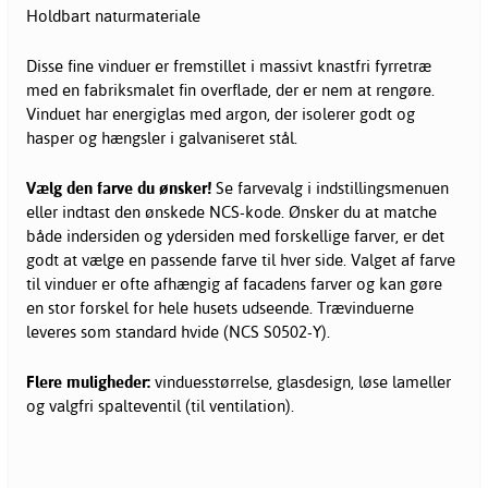
Holdbart naturmateriale
Disse fine vinduer er fremstillet i massivt knastfri fyrretræ
med en fabriksmalet fin overflade, der er nem at rengøre.
Vinduet har energiglas med argon, der isolerer godt og
hasper og hængsler i galvaniseret stål.
Vælg den farve du ønsker!
Se farvevalg i indstillingsmenuen
eller indtast den ønskede NCS-kode. Ønsker du at matche
både indersiden og ydersiden med forskellige farver, er det
godt at vælge en passende farve til hver side. Valget af farve
til vinduer er ofte afhængig af facadens farver og kan gøre
en stor forskel for hele husets udseende. Trævinduerne
leveres som standard hvide (NCS S0502-Y).
Flere muligheder:
vinduesstørrelse, glasdesign, løse lameller
og valgfri spalteventil (til ventilation).