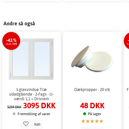
Andre så også
-41%
t.o.m. 15/8
t
3-glasvindue Træ
Dækpropper - 20 stk
F
udadgående - 2-Fags - U-
værdi 1,1 + Drivrem
3095 DKK
48 DKK
5259 DKK
Fremstilling af varer
På lager
Køb