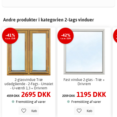
Andre produkter i kategorien 2-lags vinduer
-41%
-42%
t.o.m. 15/8
t.o.m. 15/8
2-glasvindue Træ
Fast vindue 2-glas - Træ +
udadgående - 2-Fags - Umalet
Drivrem
- U-værdi 1,3 + Drivrem
2695 DKK
1195 DKK
4559 DKK
2059 DKK
Fremstilling af varer
Fremstilling af varer
Køb
Køb