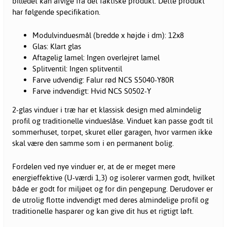
billedet kan afvige fra det faktiske produkt. Dette produkt
har følgende specifikation.
Modulvinduesmål (bredde x højde i dm): 12x8
Glas: Klart glas
Aftagelig lamel: Ingen overlejret lamel
Splitventil: Ingen splitventil
Farve udvendig: Falur rød NCS S5040-Y80R
Farve indvendigt: Hvid NCS S0502-Y
2-glas
vinduer
i træ har et klassisk design med almindelig
profil og traditionelle vindueslåse. Vinduet kan passe godt til
sommerhuset, torpet, skuret eller garagen, hvor varmen ikke
skal være den samme som i en permanent bolig.
Fordelen ved nye vinduer er, at de er meget mere
energieffektive (U-værdi 1,3) og isolerer varmen godt, hvilket
både er godt for miljøet og for din pengepung. Derudover er
de utrolig flotte indvendigt med deres almindelige profil og
traditionelle hasparer og kan give dit hus et rigtigt løft.