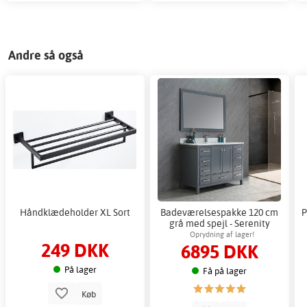
Andre så også
Håndklædeholder XL Sort
Badeværelsespakke 120 cm
P
grå med spejl - Serenity
Oprydning af lager!
249 DKK
6895 DKK
På lager
Få på lager
Køb