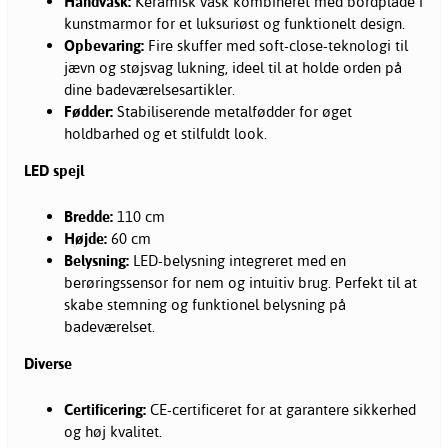
Håndvask:
Keramisk vask kombineret med bordplade i
kunstmarmor for et luksuriøst og funktionelt design.
Opbevaring:
Fire skuffer med soft-close-teknologi til
jævn og støjsvag lukning, ideel til at holde orden på
dine badeværelsesartikler.
Fødder:
Stabiliserende metalfødder for øget
holdbarhed og et stilfuldt look.
LED spejl
Bredde:
110 cm
Højde:
60 cm
Belysning:
LED-belysning integreret med en
berøringssensor for nem og intuitiv brug. Perfekt til at
skabe stemning og funktionel belysning på
badeværelset.
Diverse
Certificering:
CE-certificeret for at garantere sikkerhed
og høj kvalitet.