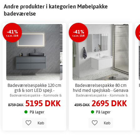
Andre produkter i kategorien Møbelpakke
badeværelse
-41%
-41%
t.o.m. 15/8
t.o.m. 15/8
Badeværelsespakke 120 cm
Badeværelsespakke 80 cm
grå & sort LED spejl -
hvid med spejlskab - Genava
Spejlskab + Toiletpapirholder
+ 2.00 x Badeværelse krog
Badeværelsespakke - Kommode &
Badeværelsespakke - Kommode &
5195 DKK
2695 DKK
spejl med LED-belysning
spejlskab
8759 DKK
4595 DKK
På lager
På lager
Køb
Køb