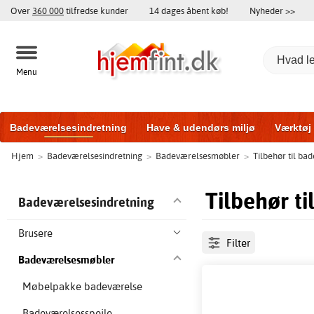
Over
360 000
tilfredse kunder
14 dages åbent køb!
Nyheder >>
Menu
Badeværelsesindretning
Have & udendørs miljø
Værktøj
Hjem
>
Badeværelsesindretning
>
Badeværelsesmøbler
>
Tilbehør til b
Træningsudstyr
Yderdøre
Vinduer
Garageporte
Bi
Tilbehør t
Badeværelsesindretning
Brusere
Filter
Badeværelsesmøbler
Møbelpakke badeværelse
Badeværelsesspejle