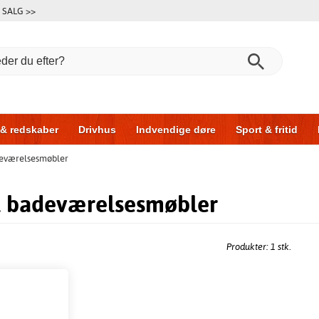
SALG >>
 & redskaber
Drivhus
Indvendige døre
Sport & fritid
adeværelsesmøbler
l & garage
Hus & byg
Opbevaring
Skydedøre
il badeværelsesmøbler
Produkter: 1 stk.