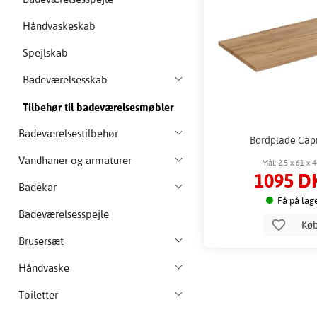
Håndvaskeskab
Spejlskab
Badeværelsesskab
Tilbehør til badeværelsesmøbler
Badeværelsestilbehør
Bordplade Capr
Vandhaner og armaturer
Mål: 2,5 x 61 x 
1095 D
Badekar
Få på lag
Badeværelsesspejle
Kø
Brusersæt
Håndvaske
Toiletter