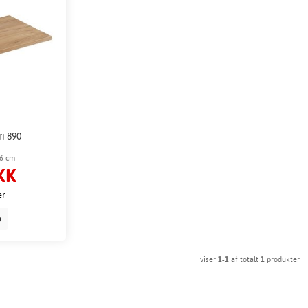
i 890
46 cm
KK
er
b
viser
1-1
af totalt
1
produkter