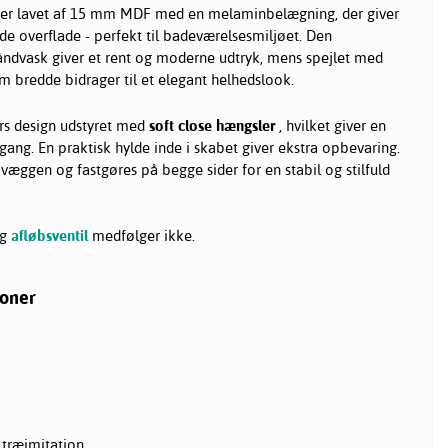
er lavet af 15 mm MDF med en melaminbelægning, der giver
de overflade - perfekt til badeværelsesmiljøet. Den
dvask giver et rent og moderne udtryk, mens spejlet med
 bredde bidrager til et elegant helhedslook.
ørs design udstyret med
soft close hængsler
, hvilket giver en
 gang. En praktisk hylde inde i skabet giver ekstra opbevaring.
ggen og fastgøres på begge sider for en stabil og stilfuld
g
afløbsventil
medfølger ikke.
ioner
ræimitation