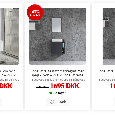
-43%
t.o.m. 15/8
0 cm hvid
Badeværelsessæt mørkegråt med
Badeværels
a + 2.00 x
spejl - Lyon + 2.00 x Badeværelse
rog
krog
de & spejlskab
Badeværelsespakke med spejl & håndvask
Badeværelse
 DKK
1695 DKK
1
2995 DKK
På lager
b
Køb