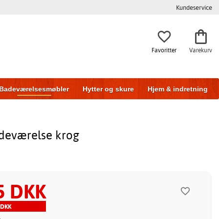
Kundeservice
Favoritter
Varekurv
Badeværelsesmøbler
Hytter og skure
Hjem & indretning
adeværelse krog
5 DKK
 DKK
5