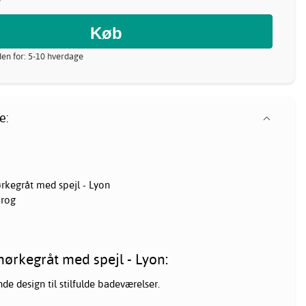
nden for: 5-10 hverdage
e:
kegråt med spejl - Lyon
krog
ørkegråt med spejl - Lyon:
 design til stilfulde badeværelser.