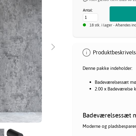
Antal:
18 stk. i lager - Afsendes i
Produktbeskrivels
Denne pakke indeholder:
Badeværelsessæt mør
2.00 x Badeværelse 
Badeværelsessæt m
Moderne og pladsbesparende