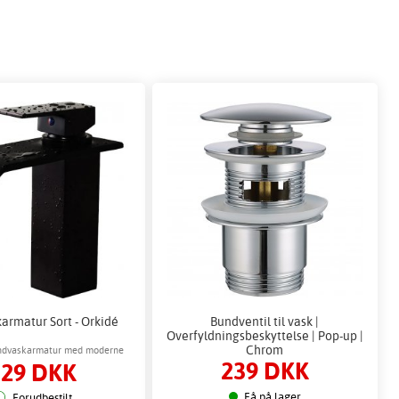
armatur Sort - Orkidé
Bundventil til vask |
Overfyldningsbeskyttelse | Pop-up |
Chrom
håndvaskarmatur med moderne
239 DKK
329 DKK
design
Få på lager
Forudbestilt