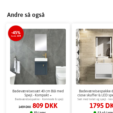
Andre så også
-45%
t.o.m. 15/8
Badeværelsessæt 40 cm Blå med
Badeværelsespakke 6
Spejl - Kompakt +
close skuffer & LED spe
Toiletpapirholder
Badeværelsespakke - Kommode & spejl
Sæt med toilet og spejl - k
809 DKK
1795 D
& dæmpbart LED-spejl m
1459 DKK
På lager
Få på lage