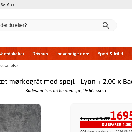
SALG >>
 & redskaber
Drivhus
Indvendige døre
Sport & fritid
deværelse
l & garage
Hus & byg
Opbevaring
Skydedøre
t mørkegråt med spejl - Lyon + 2.00 x B
Badeværelsespakke med spejl & håndvask
169
Tidligere: 2995 DKK
DU SPARER: 1300
Prisen gælder t.o.m. 2026-08-1