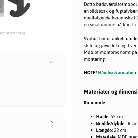
Dette badeværelsesmøbel 
en slidstærk og fugtafvisen
medfølgende keramiske hån
en smal ramme på kun 1 cm
Badeværelse krog
Skabet har et enkelt en-d
stille og jævn lukning hver
Møblet monteres nemt på væ
montering.
NOTE!
Håndvaskarmatur
o
Materialer og dimens
Kommode
Højde:
55 cm
Bredde/dybde
: 8 cm
Længde:
22 cm
Materiale:
MDF med t