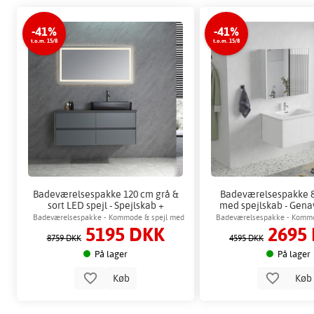
-41%
-41%
t.o.m. 15/8
t.o.m. 15/8
Badeværelsespakke 120 cm grå &
Badeværelsespakke 8
sort LED spejl - Spejlskab +
med spejlskab - Genav
Toiletpapirholder
Badeværelse k
Badeværelsespakke - Kommode & spejl med
Badeværelsespakke - Kommo
5195 DKK
2695
LED-belysning
8759 DKK
4595 DKK
På lager
På lager
Køb
Kø