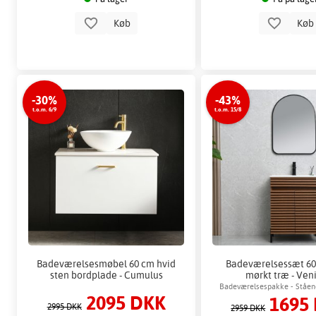
Køb
Kø
-30%
-43%
t.o.m. 6/9
t.o.m. 15/8
Badeværelsesmøbel 60 cm hvid
Badeværelsessæt 60 
sten bordplade - Cumulus
mørkt træ - Ven
Toiletpapirhol
Badeværelsespakke - Ståe
2095 DKK
1695
spejl med sort r
2995 DKK
2959 DKK