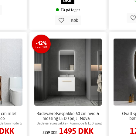
Deal!
b
Få på lager
Køb
-42%
t.o.m. 15/8
cm rillet
Badeværelsespakke 60 cm hvid &
Ovalt s
ice +
messing LED spejl - Nova +
bel
der
Toiletpapirholder
nde kommode &
Badeværelsespakke - Kommode & LED spejl
 DKK
1495 DKK
1
amme
2559 DKK