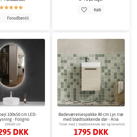
Køb
Forudbestil
pejl 100x50 cm LED-
Badeværelsespakke 80 cm Lys træ
ysning - Foligno
med blødtlukkende dør - Aria
100x50 cm
Toilet med 1 blødtlukkende dør og keramisk
295 DKK
1795 DKK
håndvask.