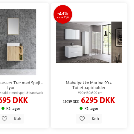
-43%
t.o.m. 15/8
essæt Træ med Spejl -
Møbelpakke Marina 90 +
Lyon
Toiletpapirholder
spakke med spejl & håndvask
900x480x500 cm
695 DKK
6295 DKK
11059 DKK
På lager
På lager
Køb
Køb