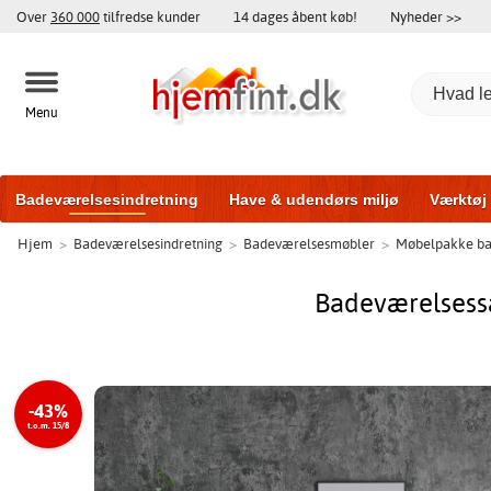
Over
360 000
tilfredse kunder
14 dages åbent køb!
Nyheder >>
Menu
Badeværelsesindretning
Have & udendørs miljø
Værktøj
Hjem
>
Badeværelsesindretning
>
Badeværelsesmøbler
>
Møbelpakke ba
Træningsudstyr
Yderdøre
Vinduer
Garageporte
Bi
Badeværelsessæ
-43%
t.o.m. 15/8