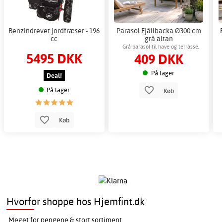
Benzindrevet jordfræser - 196
Parasol Fjällbacka Ø300 cm
cc
grå altan
Grå parasol til have og terrasse,
5495 DKK
409 DKK
fodsepareret
På lager
Deal!
På lager
Køb
Køb
Hvorfor shoppe hos Hjemfint.dk
Meget for pengene & stort sortiment