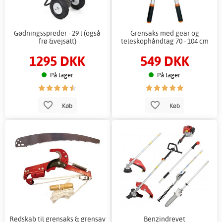
Gødningsspreder - 29 l (også
Grensaks med gear og
frø &vejsalt)
teleskophåndtag 70 - 104 cm
1295 DKK
549 DKK
På lager
På lager
Køb
Køb
Redskab til grensaks & grensav
Benzindrevet