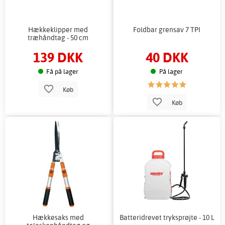
Hækkeklipper med
Foldbar grensav 7 TPI
træhåndtag - 50 cm
139 DKK
40 DKK
Få på lager
På lager
Køb
Køb
Hækkesaks med
Batteridrevet tryksprøjte - 10 L