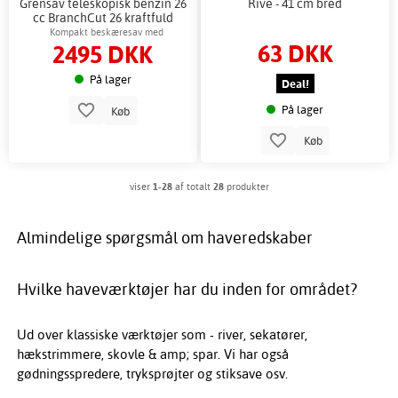
Grensav teleskopisk benzin 26
Rive - 41 cm bred
cc BranchCut 26 kraftfuld
Kompakt beskæresav med
63 DKK
2495 DKK
teleskophåndtag til høje grene
På lager
Deal!
På lager
Køb
Køb
viser
1-28
af totalt
28
produkter
Almindelige spørgsmål om haveredskaber
Hvilke haveværktøjer har du inden for området?
Ud over klassiske værktøjer som - river, sekatører,
hækstrimmere, skovle & amp; spar. Vi har også
gødningsspredere, tryksprøjter og stiksave osv.