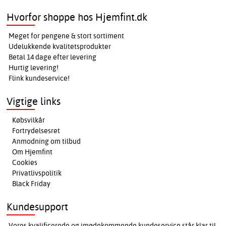
Hvorfor shoppe hos Hjemfint.dk
Meget for pengene & stort sortiment
Udelukkende kvalitetsprodukter
Betal 14 dage efter levering
Hurtig levering!
Flink kundeservice!
Vigtige links
Købsvilkår
Fortrydelsesret
Anmodning om tilbud
Om Hjemfint
Cookies
Privatlivspolitik
Black Friday
Kundesupport
Vores kvalificerede og imødekommende kundeservice står klar til