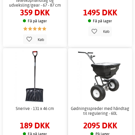
teleskophåndtag og
udveksling/gear - 67 - 87 cm
359 DKK
1495 DKK
Få på lager
Få på lager
Køb
Køb
Snerive - 131 x 46 cm
Gødningsspreder med håndtag
til regulering - 60L
189 DKK
2095 DKK
Få på lager
På lager