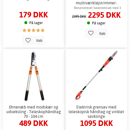
multiværktøjstrimmer-
hækkeklipper-grenrundsav 2-
Benzindrevet haveredskab med 3
179 DKK
2295 DKK
taktsmotor
funktioner
2395 DKK
På lager
På lager
Køb
Køb
Ørnenæb med modskær og
Elektrisk grensav med
udveksling - Teleskophåndtag
teleskopisk håndtag og vinklet
70 - 104 cm
savklinge
489 DKK
1095 DKK