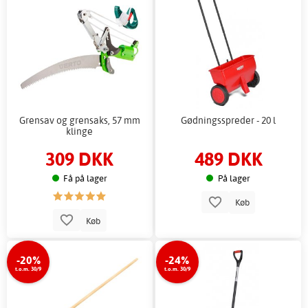
Grensav og grensaks, 57 mm
Gødningsspreder - 20 l
klinge
309 DKK
489 DKK
Få på lager
På lager
Køb
Køb
-20%
-24%
t.o.m. 30/9
t.o.m. 30/9