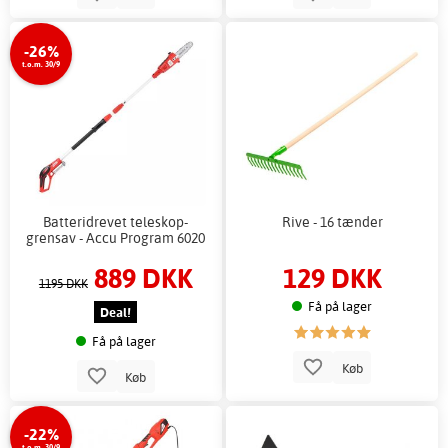
-26%
t.o.m. 30/9
Batteridrevet teleskop-
Rive - 16 tænder
grensav - Accu Program 6020
889 DKK
129 DKK
1195 DKK
Få på lager
Deal!
Få på lager
Køb
Køb
-22%
t.o.m. 30/9