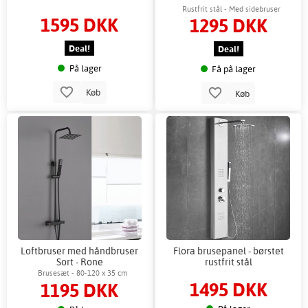
Rustfrit stål - Med sidebruser
1595 DKK
1295 DKK
Deal!
Deal!
På lager
Få på lager
Køb
Køb
Loftbruser med håndbruser
Flora brusepanel - børstet
Sort - Rone
rustfrit stål
Brusesæt - 80-120 x 35 cm
1495 DKK
1195 DKK