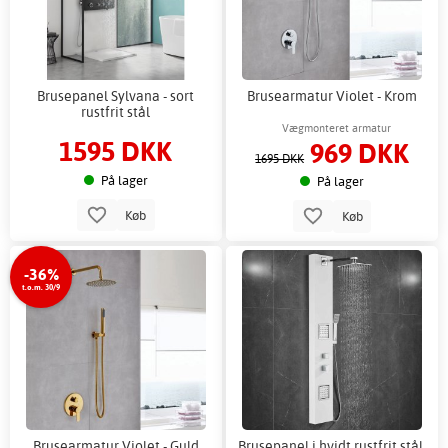
Brusepanel Sylvana - sort
Brusearmatur Violet - Krom
rustfrit stål
Vægmonteret armatur
1595 DKK
969 DKK
1695 DKK
På lager
På lager
Køb
Køb
-36%
t.o.m. 30/9
Brusearmatur Violet - Guld
Brusepanel i hvidt rustfrit stål,