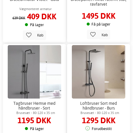
ravfarvet
Vægmonteret armatur
1495 DKK
409 DKK
639 DKK
Få på lager
På lager
Køb
Køb
Tagbruser Hemse med
Loftbruser Sort med
håndbruser - Sort
håndbruser - Burs
Brusesæt - 80-120 x 35 cm
Brusesæt - 80-120 x 35 cm
1195 DKK
1295 DKK
På lager
Forudbestilt