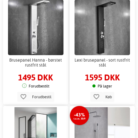
Brusepanel Hanna - børstet
Lexi brusepanel - sort rustfrit
rustfrit stål
stål
1495 DKK
1595 DKK
Forudbestilt
På lager
Forudbestil
Køb
-43%
t.o.m. 30/9