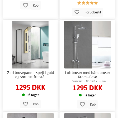
Køb
Forudbestil
Zeri brusepanel - spejl i guld
Loftbruser med håndbruser
og sort rustfrit stål
Krom - Ease
Brusesæt - 80-120 x 35 cm
1295 DKK
1295 DKK
På lager
På lager
Køb
Køb