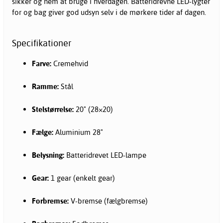
sikker og nem at bruge i hverdagen. Batteridrevne LED-lygter
for og bag giver god udsyn selv i de mørkere tider af dagen.
Specifikationer
Farve:
Cremehvid
Ramme:
Stål
Stelstørrelse:
20" (28×20)
Fælge:
Aluminium 28"
Belysning:
Batteridrevet LED-lampe
Gear:
1 gear (enkelt gear)
Forbremse:
V-bremse (fælgbremse)