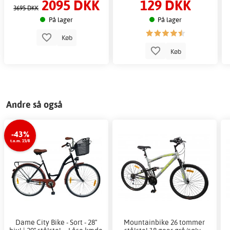
2095 DKK
129 DKK
3695 DKK
På lager
På lager
Køb
Køb
Andre så også
-43%
t.o.m. 15/8
Dame City Bike - Sort - 28"
Mountainbike 26 tommer