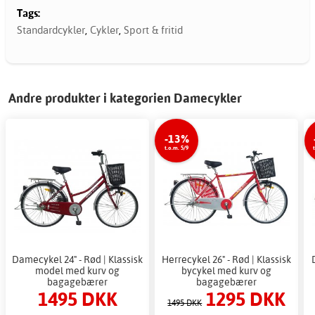
Tags:
Standardcykler
,
Cykler
,
Sport & fritid
Andre produkter i kategorien Damecykler
-13%
t.o.m. 5/9
Damecykel 24" - Rød | Klassisk
Herrecykel 26" - Rød | Klassisk
model med kurv og
bycykel med kurv og
bagagebærer
bagagebærer
1495 DKK
1295 DKK
1495 DKK