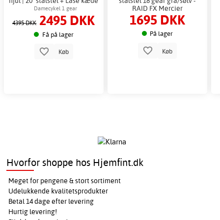
hjul | 20" stålstel + Låse kæde
stålstel 18 gear grå/sølv -
RAID FX Mercier
Damecykel 1 gear
1695 DKK
2495 DKK
4395 DKK
På lager
Få på lager
Køb
Køb
Hvorfor shoppe hos Hjemfint.dk
Meget for pengene & stort sortiment
Udelukkende kvalitetsprodukter
Betal 14 dage efter levering
Hurtig levering!