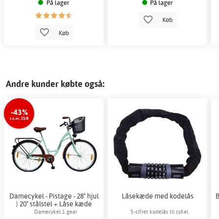
På lager
På lager
Køb
Køb
Andre kunder købte også:
-43%
t.o.m. 15/8
Damecykel - Pistage - 28" hjul
Låsekæde med kodelås
| 20" stålstel + Låse kæde
Damecykel 1 gear
5-cifret kodelås til cykel