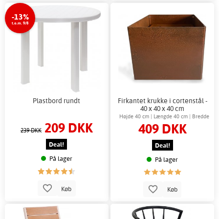
-13%
t.o.m. 9/8
Plastbord rundt
Firkantet krukke i cortenstål -
40 x 40 x 40 cm
Højde 40 cm | Længde 40 cm | Bredde
209 DKK
409 DKK
40 cm
239 DKK
Deal!
Deal!
På lager
På lager
Køb
Køb