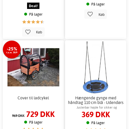
På lager
Deal!
På lager
Køb
Køb
-25%
t.o.m. 30/9
Cover til ladcykel
Hængende gynge med
håndtag 110 cm blå - Udendørs
leg og børn
Justerbar højde for sikker og
729 DKK
369 DKK
komfortabel udendørs leg
969 DKK
På lager
På lager