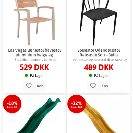
Las Vegas lænestol havestol
Spisestol Udendørsstol
aluminium beige eg
Rebsæde Sort - Bella
Stabelbar udendørs lænestol
Vejrbestandig havestol til terrasse og
529 DKK
489 DKK
altan
På lager
På lager
Køb
Køb
-18%
-32%
t.o.m. 4/9
t.o.m. 13/8