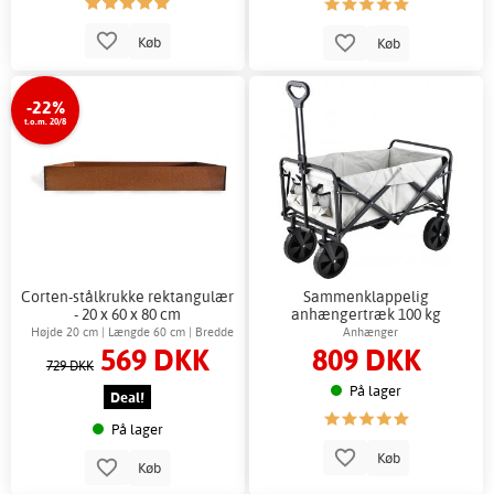
Køb
Køb
-22%
t.o.m. 20/8
Corten-stålkrukke rektangulær
Sammenklappelig
- 20 x 60 x 80 cm
anhængertræk 100 kg
Højde 20 cm | Længde 60 cm | Bredde
Anhænger
569 DKK
809 DKK
60 cm
729 DKK
På lager
Deal!
På lager
Køb
Køb