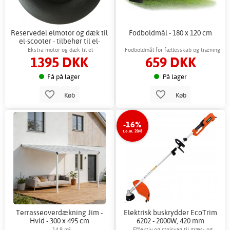
Reservedel elmotor og dæk til
Fodboldmål - 180 x 120 cm
el-scooter - tilbehør til el-
knallert
Ekstra motor og dæk til el-
Fodboldmål for fællesskab og træning
1395 DKK
659 DKK
scootermodellerne 49985, 56171
Få på lager
På lager
Køb
Køb
-16%
t.o.m. 20/8
Terrasseoverdækning Jim -
Elektrisk buskrydder EcoTrim
Hvid - 300 x 495 cm
6202 - 2000W, 420 mm
klippebredde
14,9 m²
Effektiv og støjsvag til græs- og