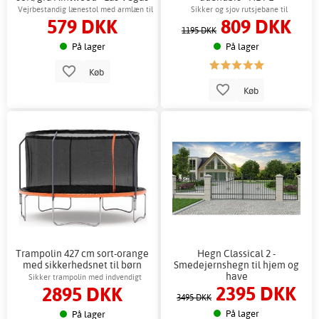
Vejrbestandig lænestol med armlæn til
Sikker og sjov rutsjebane til
579 DKK
809 DKK
terrassen
legestrukturer
1195 DKK
På lager
På lager
Køb
Køb
Trampolin 427 cm sort-orange
Hegn Classical 2 -
med sikkerhedsnet til børn
Smedejernshegn til hjem og
have
Sikker trampolin med indvendigt
2395 DKK
2895 DKK
sikkerhedsnet
3495 DKK
På lager
På lager