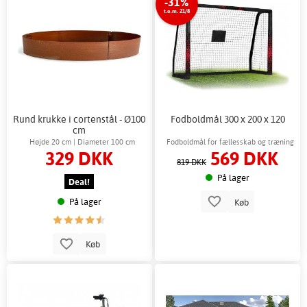
-31%
t.o.m. 21/8
Rund krukke i cortenstål - Ø100
Fodboldmål 300 x 200 x 120
cm
Højde 20 cm | Diameter 100 cm
Fodboldmål for fællesskab og træning
329 DKK
569 DKK
819 DKK
På lager
Deal!
På lager
Køb
Køb