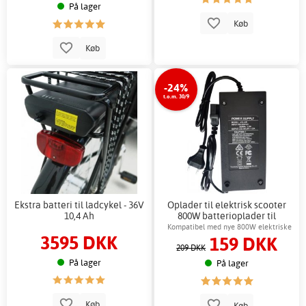
På lager
Køb
Køb
-24%
t.o.m. 30/9
Ekstra batteri til ladcykel - 36V
Oplader til elektrisk scooter
10,4 Ah
800W batterioplader til
elektrisk scooter
Kompatibel med nye 800W elektriske
3595 DKK
159 DKK
løbehjul fra Gardeney
209 DKK
På lager
På lager
Køb
Køb