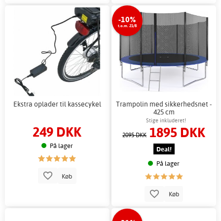
-10%
t.o.m. 21/8
Ekstra oplader til kassecykel
Trampolin med sikkerhedsnet -
425 cm
Stige inkluderet!
249 DKK
1895 DKK
2095 DKK
På lager
Deal!
På lager
Køb
Køb