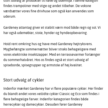
stort udvalg af produkter til have og udemiljø. I denne kategori
findes trampoliner med stige og andet tilbehør. De voksne
værdsætter vores fine drivhuse som også kan anvendes som
uderum.
Gardeney altantag giver et stabilt værn mod både regn og sol. Vi
har også udemøbler, stole, hynder og hyndeopbevaring.
Hold rent omkring hus og have med Gardeney højtryksrens.
Mygbefængte sommernætter bliver straks behageligere med
vores elektriske insektzapper. Med en terrassevarmer forlænger
du sommerhalvåret. Hos os findes også et stort udvalg af
spiseborde, spisegrupper og armstole af høj kvalitet.
Stort udvalg af cykler
Indenfor mærket Gardeney har vi flere populære cykler. Her finder
du blandt andet vores vellidte cykler Classic og Eco som findes i
flere behagelige farver. Indenfor kategorien findes både
herrecykler og damecykler. Desuden fører Gardeney