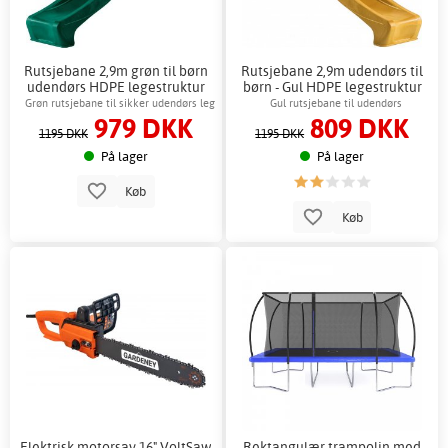
Rutsjebane 2,9m grøn til børn
Rutsjebane 2,9m udendørs til
udendørs HDPE legestruktur
børn - Gul HDPE legestruktur
Grøn rutsjebane til sikker udendørs leg
Gul rutsjebane til udendørs
979 DKK
809 DKK
legestrukturer
1195 DKK
1195 DKK
På lager
På lager
Køb
Køb
Elektrisk motorsav 16" VoltSaw
Rektangulær trampolin med