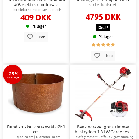
405 elektrisk motorsav
sikkerhedsnet
Let elektrisk motorsav til præcis
4795 DKK
409 DKK
skæring af træ og grene
På lager
Deal!
På lager
Køb
Køb
-29%
t.o.m. 30/9
Rund krukke i cortenstål - Ø40
Benzindrevet græstrimmer
cm
buskrydder 1,8 kW Gardeney -
2-taktsmotor
Højde 20 cm | Diameter 40 cm
Kraftig motor til effektiv græstrimning