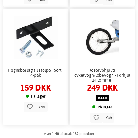
Hegnsbeslag til stolpe - Sort -
Reservehjul til
4-pak
cykelvogn/løbevogn - Forhjul
14 tommer
159 DKK
249 DKK
På lager
Deal!
På lager
Køb
Køb
viser
1-40
af totalt
182
produkter