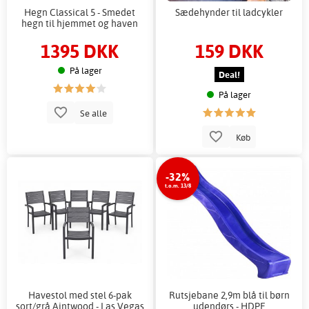
Hegn Classical 5 - Smedet
Sædehynder til ladcykler
hegn til hjemmet og haven
1395 DKK
159 DKK
På lager
Deal!
På lager
Se alle
Køb
-32%
t.o.m. 13/8
Havestol med stel 6-pak
Rutsjebane 2,9m blå til børn
sort/grå Aintwood - Las Vegas
udendørs - HDPE