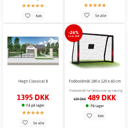
Se alle
Køb
-26%
t.o.m. 21/8
Hegn Classical 8
Fodboldmål 180 x 120 x 60 cm
Fodboldmål for fællesskab og træning
1395 DKK
489 DKK
659 DKK
Få på lager
På lager
Køb
Se alle