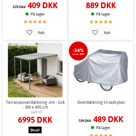
409 DKK
889 DKK
579 DKK
På lager
På lager
Køb
Køb
-34%
t.o.m. 30/9
Terrasseoverdækning Jim - Grå
Overdækning til ladcykel
- 300 x 495 cm
14,9 m²
489 DKK
6995 DKK
739 DKK
På lager
Deal!