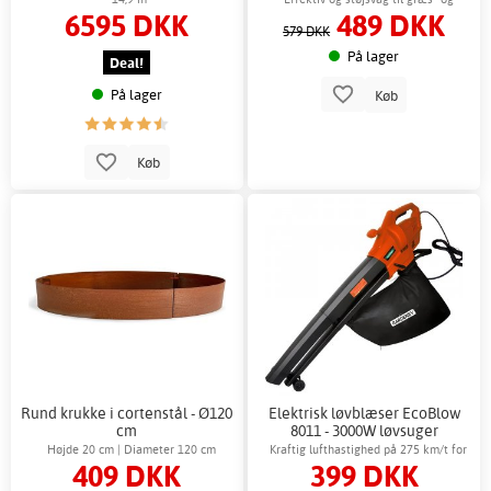
6595 DKK
489 DKK
buskrydning
579 DKK
På lager
Deal!
På lager
Køb
Køb
Rund krukke i cortenstål - Ø120
Elektrisk løvblæser EcoBlow
cm
8011 - 3000W løvsuger
Højde 20 cm | Diameter 120 cm
Kraftig lufthastighed på 275 km/t for
409 DKK
399 DKK
effektiv rengøring