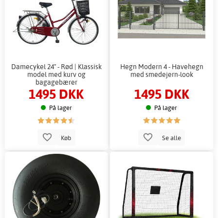
Damecykel 24" - Rød | Klassisk
Hegn Modern 4 - Havehegn
model med kurv og
med smedejern-look
bagagebærer
1495 DKK
1495 DKK
På lager
På lager
Køb
Se alle