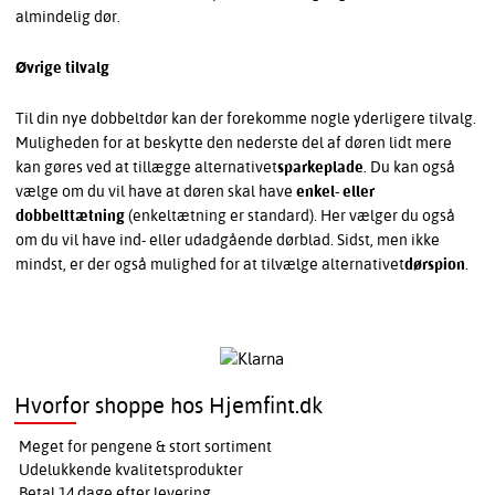
almindelig dør.
Øvrige tilvalg
Til din nye dobbeltdør kan der forekomme nogle yderligere tilvalg.
Muligheden for at beskytte den nederste del af døren lidt mere
kan gøres ved at tillægge alternativet
sparkeplade
. Du kan også
vælge om du vil have at døren skal have
enkel- eller
dobbelttætning
(enkeltætning er standard). Her vælger du også
om du vil have ind- eller udadgående dørblad. Sidst, men ikke
mindst, er der også mulighed for at tilvælge alternativet
dørspion
.
Hvorfor shoppe hos Hjemfint.dk
Meget for pengene & stort sortiment
Udelukkende kvalitetsprodukter
Betal 14 dage efter levering