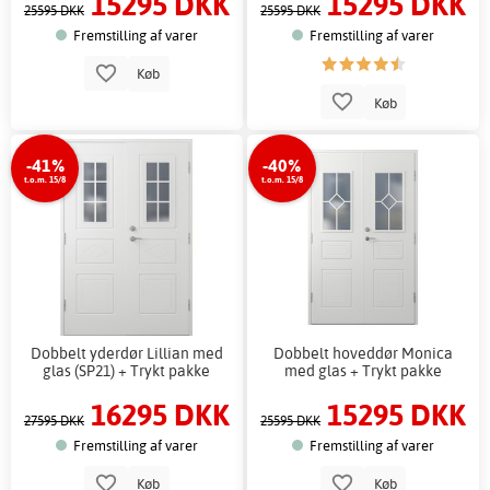
15295 DKK
15295 DKK
25595 DKK
25595 DKK
Fremstilling af varer
Fremstilling af varer
Køb
Køb
-41%
-40%
t.o.m. 15/8
t.o.m. 15/8
Dobbelt yderdør Lillian med
Dobbelt hoveddør Monica
glas (SP21) + Trykt pakke
med glas + Trykt pakke
16295 DKK
15295 DKK
27595 DKK
25595 DKK
Fremstilling af varer
Fremstilling af varer
Køb
Køb