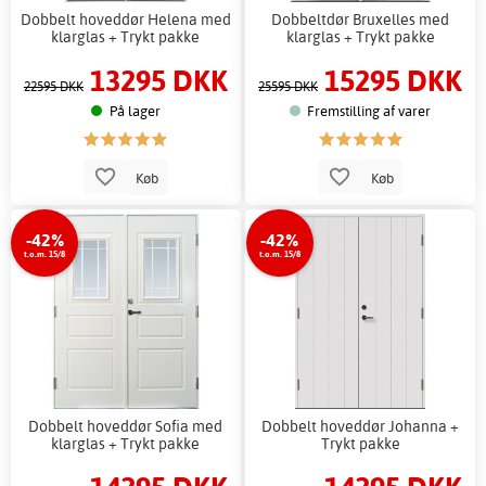
Dobbelt hoveddør Helena med
Dobbeltdør Bruxelles med
klarglas + Trykt pakke
klarglas + Trykt pakke
13295 DKK
15295 DKK
22595 DKK
25595 DKK
På lager
Fremstilling af varer
Køb
Køb
-42%
-42%
t.o.m. 15/8
t.o.m. 15/8
Dobbelt hoveddør Sofia med
Dobbelt hoveddør Johanna +
klarglas + Trykt pakke
Trykt pakke