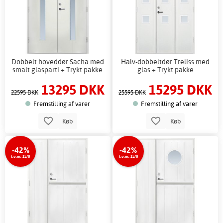
Dobbelt hoveddør Sacha med
Halv-dobbeltdør Treliss med
smalt glasparti + Trykt pakke
glas + Trykt pakke
13295 DKK
15295 DKK
22595 DKK
25595 DKK
Fremstilling af varer
Fremstilling af varer
Køb
Køb
-42%
-42%
t.o.m. 15/8
t.o.m. 15/8