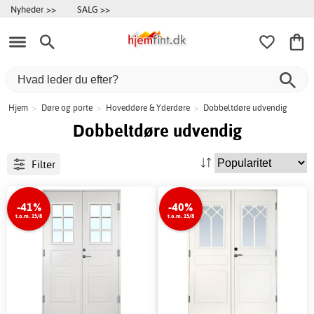
Nyheder >>
SALG >>
Hjem
>
Døre og porte
>
Hoveddøre & Yderdøre
>
Dobbeltdøre udvendig
Dobbeltdøre udvendig
Filter
-41%
-40%
t.o.m. 15/8
t.o.m. 15/8