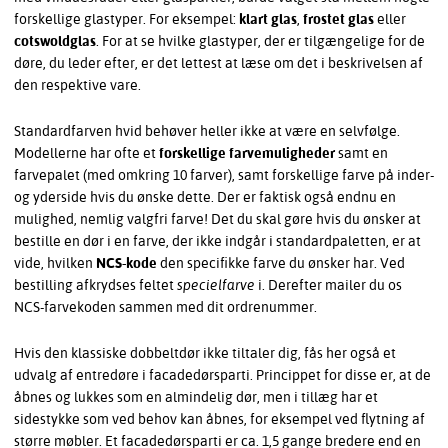
forskellige glastyper. For eksempel:
klart glas
,
frostet glas
eller
cotswoldglas
. For at se hvilke glastyper, der er tilgængelige for de
døre, du leder efter, er det lettest at læse om det i beskrivelsen af
den respektive vare.
Standardfarven hvid behøver heller ikke at være en selvfølge.
Modellerne har ofte et
forskellige farvemuligheder
samt en
farvepalet (med omkring 10 farver), samt forskellige farve på inder-
og yderside hvis du ønske dette. Der er faktisk også endnu en
mulighed, nemlig valgfri farve! Det du skal gøre hvis du ønsker at
bestille en dør i en farve, der ikke indgår i standardpaletten, er at
vide, hvilken
NCS-kode
den specifikke farve du ønsker har. Ved
bestilling afkrydses feltet
specielfarve
i. Derefter mailer du os
NCS-farvekoden sammen med dit ordrenummer.
Hvis den klassiske dobbeltdør ikke tiltaler dig, fås her også et
udvalg af entredøre i facadedørsparti. Princippet for disse er, at de
åbnes og lukkes som en almindelig dør, men i tillæg har et
sidestykke som ved behov kan åbnes, for eksempel ved flytning af
større møbler. Et facadedørsparti er ca. 1,5 gange bredere end en