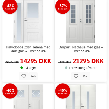
-42%
-37%
t.o.m. 15/8
t.o.m. 15/8
Halv-dobbeltdør Helena med
Dørparti Nathalie med glas +
klart glas + Trykt pakke
Trykt pakke
14295 DKK
21295 DKK
24595 DKK
33595 DKK
På lager
Fremstilling af varer
Køb
Køb
-40%
-40%
t.o.m. 15/8
t.o.m. 15/8