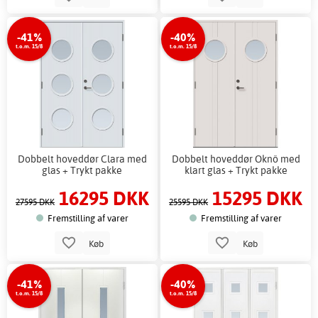
-41%
-40%
t.o.m. 15/8
t.o.m. 15/8
Dobbelt hoveddør Clara med
Dobbelt hoveddør Oknö med
glas + Trykt pakke
klart glas + Trykt pakke
16295 DKK
15295 DKK
27595 DKK
25595 DKK
Fremstilling af varer
Fremstilling af varer
Køb
Køb
-41%
-40%
t.o.m. 15/8
t.o.m. 15/8