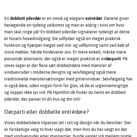
En
dobbelt yderdør
er en smuk og elegant
entrédør
. Dørene giver
besøgende en tydelig velkomst og man er aldrig i tvivl om hvor
man skal ringe på! En dobbelt yderdør signalerer tydeligt at dette
er husets hovedindgang. De udfylder også en meget praktisk
funktion og hjælper meget ved ind- og udflytning samt ved køb af
store møbler, hårde hvidevarer osv. Et mere enkelt, måske mere
passende
alternativ, der også er meget praktisk er et
dørparti
. På
vores lager er der flere sæt dobbeltdøre med mønster af
vinduesruder i moderne designs og selvfølgelig også mere
traditionelle mønstersætninger med gittervinduer. Selvfølgelig har
vi også døre, uden nogen form for glas, så de er uigennemsigtige
og slipper ikke lys ind. På Hjemfint.dk finder du nemt en dobbelt
yderdør, der passer til dit hus og din stil!
Dørparti eller dobbelte entrédøre?
Vores dobbeltdøre tilpasses let i stil og design når du bestiller. Der
er forskellige valg til hver slags dør, men hvis du har valgt en dør
med vinduesruder eller glaspartier, burde valget stå mellem nogle