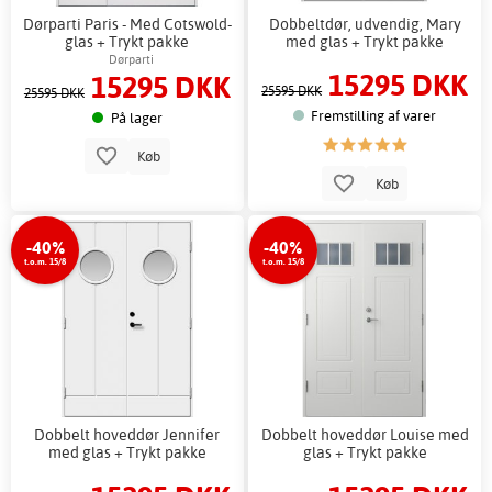
Dørparti Paris - Med Cotswold-
Dobbeltdør, udvendig, Mary
glas + Trykt pakke
med glas + Trykt pakke
Dørparti
15295 DKK
15295 DKK
25595 DKK
25595 DKK
Fremstilling af varer
På lager
Køb
Køb
-40%
-40%
t.o.m. 15/8
t.o.m. 15/8
Dobbelt hoveddør Jennifer
Dobbelt hoveddør Louise med
med glas + Trykt pakke
glas + Trykt pakke