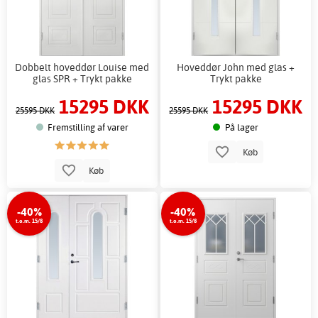
Dobbelt hoveddør Louise med
Hoveddør John med glas +
glas SPR + Trykt pakke
Trykt pakke
15295 DKK
15295 DKK
25595 DKK
25595 DKK
Fremstilling af varer
På lager
Køb
Køb
-40%
-40%
t.o.m. 15/8
t.o.m. 15/8