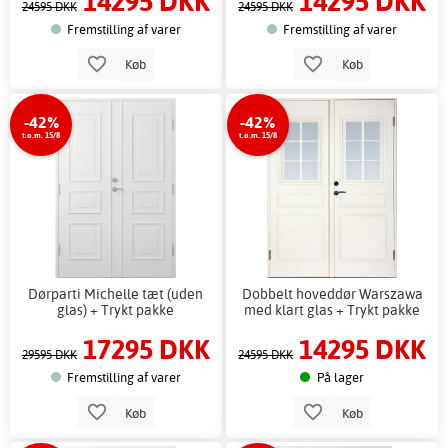
14295 DKK
14295 DKK
24595 DKK
24595 DKK
Fremstilling af varer
Fremstilling af varer
Køb
Køb
-42%
-42%
t.o.m. 15/8
t.o.m. 15/8
Dørparti Michelle tæt (uden
Dobbelt hoveddør Warszawa
glas) + Trykt pakke
med klart glas + Trykt pakke
17295 DKK
14295 DKK
29595 DKK
24595 DKK
Fremstilling af varer
På lager
Køb
Køb