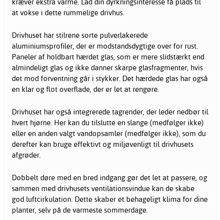
kræver ekstra varme. Lad din dyrkningsinteresse få plads til
at vokse i dette rummelige drivhus.
Drivhuset har stilrene sorte pulverlakerede
aluminiumsprofiler, der er modstandsdygtige over for rust.
Paneler af holdbart hærdet glas, som er mere slidstærkt end
almindeligt glas og ikke danner skarpe glasfragmenter, hvis
det mod forventning går i stykker. Det hærdede glas har også
en klar og flot overflade, der er let at rengøre.
Drivhuset har også integrerede tagrender, der leder nedbør til
hvert hjørne. Her kan du tilslutte en slange (medfølger ikke)
eller en anden valgt vandopsamler (medfølger ikke), som du
derefter kan bruge effektivt og miljøvenligt til drivhusets
afgrøder.
Dobbelt døre med en bred indgang gør det let at passere, og
sammen med drivhusets ventilationsvindue kan de skabe
god luftcirkulation. Dette skaber et behageligt klima for dine
planter, selv på de varmeste sommerdage.