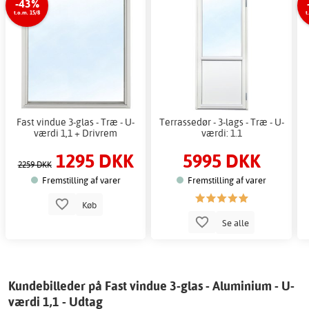
-43%
t.o.m. 15/8
t
Fast vindue 3-glas - Træ - U-
Terrassedør - 3-lags - Træ - U-
værdi 1,1 + Drivrem
værdi: 1.1
1295 DKK
5995 DKK
2259 DKK
Fremstilling af varer
Fremstilling af varer
Køb
Se alle
Kundebilleder på Fast vindue 3-glas - Aluminium - U-
værdi 1,1 - Udtag