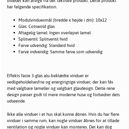
billedet kan afvige fra det faktiske produkt. Dette produkt
har følgende specifikation.
Modulvinduesmål (bredde x højde i dm): 10x12
Glas: Cotswold glas
Aftagelig lamel: Ingen overlejret lamel
Splitventil: Splitventil hvid
Farve udvendig: Standard hvid
Farve indvendig: Samme farve som udvendig
Effekts faste 3-glas alu-beklædte
vinduer
er
vedligeholdelsesfrie og energirigtige vinduer, der kan fås
med valgbare lameller og valgbart glasdesign. Dette rene
design passer godt til mere moderne huse og forbedrer dets
udseende.
Ikke alle vinduer i et hus skal kunne åbnes. Hvis du har flere
vinduer i samme rum, kan nogle vinduer åbnes for at tillade
ventilation og nogle vinduer kan monteres. Det kan dog