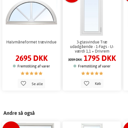
Halvmåneformet trævindue
3-glasvindue Træ
udadgående - 1-Fags - U-
værdi 1,1 + Drivrem
2695 DKK
1795 DKK
3059 DKK
Fremstilling af varer
Fremstilling af varer
Se alle
Køb
Andre så også