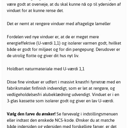
være godt at overveje, at du skal kunne nå op til ydersiden af
vinduet for at kunne rense det.
Det er nemt at rengøre vinduer med aftagelige lameller
Fordelen ved nye vinduer er, at de er meget mere
energieffektive (U-værdi 1,1) og isolerer varmen godt, hvilket
både er godt for miljøet og for din pengepung. Derudover er
de utrolig flotte og giver dit hus nyt liv.
Holdbart naturmateriale med U-værdi 1,1
Disse fine vinduer er udført i massivt knastfri fyrretræ med en
fabriksmalet finfinish indvendigt, som er let at rengøre, og
vedligeholdelsesfri alubeklædning udvendigt. Vinduet er i en
3-glas kassette som isolerer godt og giver en lav U-værdi.
Vælg den farve du ønsker!
Se farvevalg i indstillingsmenuen
eller indtast den ønskede NCS-kode. Ønsker du at matche
både indersiden og ydersiden med forskellige farver, er det