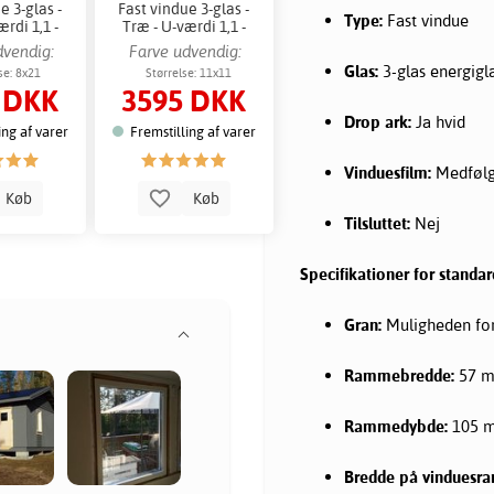
e 3-glas -
Fast vindue 3-glas -
Type:
Fast vindue
rdi 1,1 -
Træ - U-værdi 1,1 -
tag
Udtag
dvendig:
Farve udvendig:
Glas:
3-glas energigla
id
Hvid
se: 8x21
Størrelse: 11x11
 DKK
3595 DKK
Drop ark:
Ja hvid
ing af varer
Fremstilling af varer
Vinduesfilm:
Medfølge
Køb
Køb
Tilsluttet:
Nej
Specifikationer for standa
Gran:
Muligheden for 
Rammebredde:
57 
Rammedybde:
105 
Bredde på vinduesr