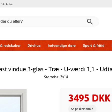
SALG >>
 & redskaber
Drivhus
Indvendige døre
Sport & fritid
l & garage
Hus & byg
Opbevaring
Skydedøre
ast vindue 3-glas - Træ - U-værdi 1,1 - Udt
Størrelse: 7x14
3495 DKK
Se pakkeindhold