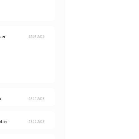
ber
12.05.2019
r
02.12.2018
øber
23.11.2018