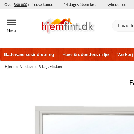
Over
360 000
tilfredse kunder
14 dages åbent køb!
Nyheder >>
Menu
Badeværelsesindretning
Have & udendørs miljø
Værktøj
Hjem
>
Vinduer
>
3-lags vinduer
Træningsudstyr
Yderdøre
Vinduer
Garageporte
Bi
F