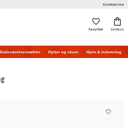
Kundeservice
Favoritter
Varekurv
Badeværelsesmøbler
Hytter og skure
Hjem & indretning
ag