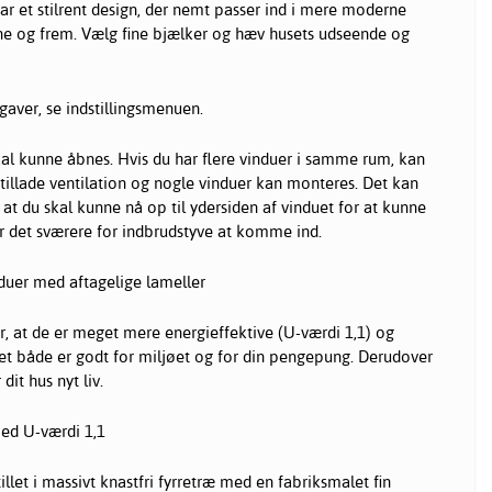
ar et stilrent design, der nemt passer ind i mere moderne
rne og frem. Vælg fine bjælker og hæv husets udseende og
dgaver, se indstillingsmenuen.
skal kunne åbnes. Hvis du har flere vinduer i samme rum, kan
 tillade ventilation og nogle vinduer kan monteres. Det kan
at du skal kunne nå op til ydersiden af vinduet for at kunne
ør det sværere for indbrudstyve at komme ind.
duer med aftagelige lameller
r, at de er meget mere energieffektive (U-værdi 1,1) og
ket både er godt for miljøet og for din pengepung. Derudover
 dit hus nyt liv.
ed U-værdi 1,1
illet i massivt knastfri fyrretræ med en fabriksmalet fin