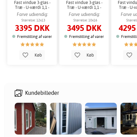
Fast vindue 3-glas -
Fast vindue 3-glas -
Fast vindu
Træ - U-værdi 1,1 -
Træ - U-værdi 1,1 -
Træ - U-væ
Udtag
Udtag
Ud
Farve udvendig:
Farve udvendig:
Farve u
Hvid
Hvid
Hv
Størrelse: 12x13
Størrelse: 10x16
Størrel
3395 DKK
3495 DKK
4295
Fremstilling af varer
Fremstilling af varer
Fremstill
Køb
Køb
Kundebilleder