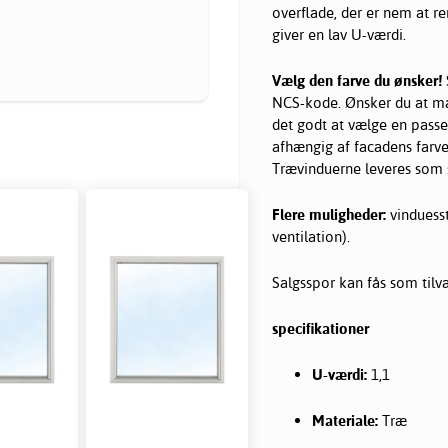
overflade, der er nem at re
giver en lav U-værdi.
Vælg den farve du ønsker!
NCS-kode. Ønsker du at mat
det godt at vælge en passend
afhængig af facadens farve
Trævinduerne leveres som 
Flere muligheder:
vinduesstø
ventilation).
Salgsspor kan fås som tilval
specifikationer
U-værdi:
1,1
Materiale:
Træ