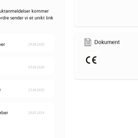
oduktanmeldelser kommer
dre sender vi et unikt link
Dokument
ber
19.08.2020
03.06.2020
r
13.04.2020
øber
29.05.2019