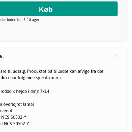
ndes inden for: 8-10 uger
e:
re til udsalg. Produktet på billedet kan afvige fra det
odukt har følgende specifikation.
redde x højde i dm): 7x14
n overlejret lamel
tventil
d NCS S0502-Y
vid NCS S0502-Y