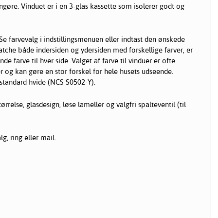
ngøre. Vinduet er i en 3-glas kassette som isolerer godt og
Se farvevalg i indstillingsmenuen eller indtast den ønskede
che både indersiden og ydersiden med forskellige farver, er
e farve til hver side. Valget af farve til vinduer er ofte
r og kan gøre en stor forskel for hele husets udseende.
standard hvide (NCS S0502-Y).
rrelse, glasdesign, løse lameller og valgfri spalteventil (til
g, ring eller mail.