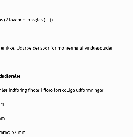
s (2 lavemissionsglas (LE))
r ikke. Udarbejdet spor for montering af vinduesplader.
rdudførelse
løs indføring findes i flere forskellige udformninger
mm
mm
amme:
57 mm