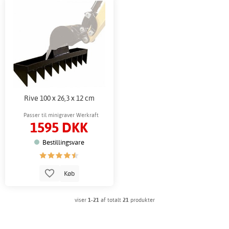
Rive 100 x 26,3 x 12 cm
Passer til minigraver Werkraft
1595 DKK
Bestillingsvare
Køb
viser
1-21
af totalt
21
produkter