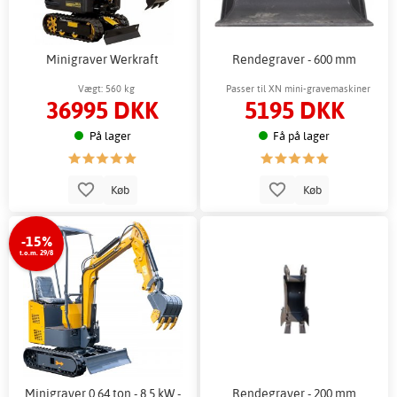
Minigraver Werkraft
Rendegraver - 600 mm
Vægt: 560 kg
Passer til XN mini-gravemaskiner
36995 DKK
5195 DKK
På lager
Få på lager
Køb
Køb
-15%
t.o.m. 29/8
Minigraver 0,64 ton - 8,5 kW -
Rendegraver - 200 mm