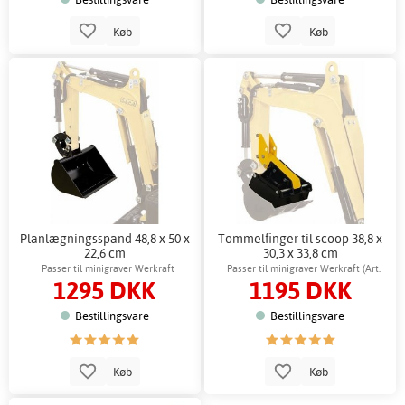
Køb
Køb
Planlægningsspand 48,8 x 50 x
Tommelfinger til scoop 38,8 x
22,6 cm
30,3 x 33,8 cm
Passer til minigraver Werkraft
Passer til minigraver Werkraft (Art.
1295 DKK
1195 DKK
61539)
Bestillingsvare
Bestillingsvare
Køb
Køb