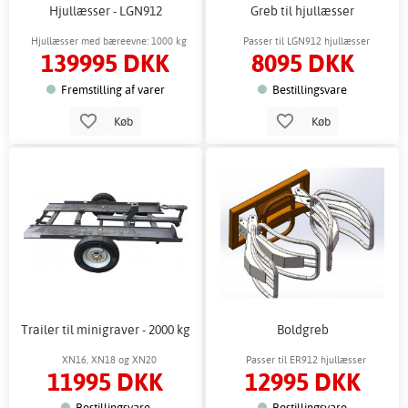
Hjullæsser - LGN912
Greb til hjullæsser
Hjullæsser med bæreevne: 1000 kg
Passer til LGN912 hjullæsser
139995 DKK
8095 DKK
Fremstilling af varer
Bestillingsvare
Køb
Køb
Trailer til minigraver - 2000 kg
Boldgreb
XN16, XN18 og XN20
Passer til ER912 hjullæsser
11995 DKK
12995 DKK
Bestillingsvare
Bestillingsvare