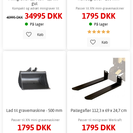
gul
Kompakt og adræt minigraver til
Passer til XN mini-gravemaskiner
34995 DKK
1795 DKK
arbejde i trange rum
40995 DKK
På lager
På lager
Køb
Køb
Lad til gravemaskine - 500 mm
Pallegafler 112,3 x 69 x 24,7 cm
Passer til XN mini-gravemaskiner
Passer til minigraver Werkraft
1795 DKK
1795 DKK