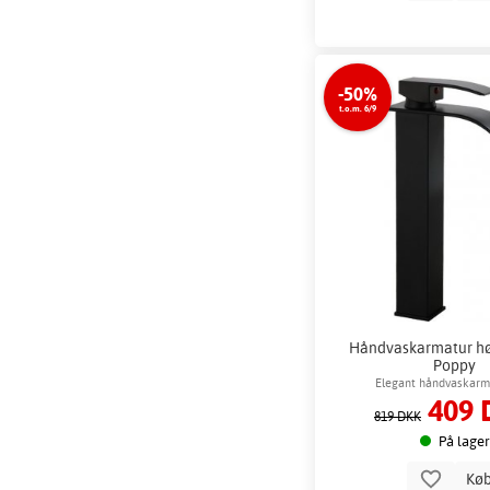
-50%
t.o.m. 6/9
Håndvaskarmatur høj
Poppy
Elegant håndvaskarma
409 
819 DKK
På lager
Kø