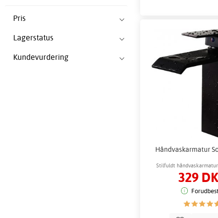
Pris
Lagerstatus
Kundevurdering
Håndvaskarmatur Sor
Stilfuldt håndvaskarmat
329 D
design
Forudbest