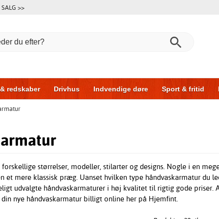
SALG >>
 & redskaber
Drivhus
Indvendige døre
Sport & fritid
armatur
l & garage
Hus & byg
Opbevaring
Skydedøre
armatur
orskellige størrelser, modeller, stilarter og designs. Nogle i en meget
 et mere klassisk præg. Uanset hvilken type håndvaskarmatur du leder
gt udvalgte håndvaskarmaturer i høj kvalitet til rigtig gode priser. Al
 din nye håndvaskarmatur billigt online her på Hjemfint.