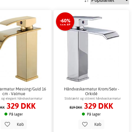
-60%
t.o.m. 6/9
armatur Messing/Guld 16
Håndvaskarmatur Krom/Sølv -
cm - Valmue
Orkidé
t og elegant håndvaskarmatur
Slidstærkt og stilrent håndvaskarmatur
329 DKK
329 DKK
DKK
819 DKK
På lager
På lager
Køb
Køb