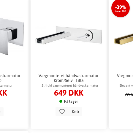
-39%
t.o.m. 30/9
askarmatur
Vægmonteret håndvaskarmatur
Vægmont
p
Krom/Sølv - Lilla
karmatur
Stilfuld vægmonteret håndvaskarmatur
Elegant 
KK
649 DKK
799 
På lager
b
Køb