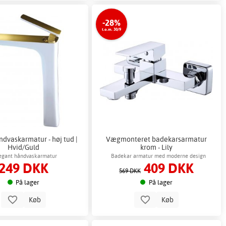
-28%
t.o.m. 30/9
dvaskarmatur - høj tud |
Vægmonteret badekarsarmatur
Hvid/Guld
krom - Lily
egant håndvaskarmatur
Badekar armatur med moderne design
249 DKK
409 DKK
569 DKK
På lager
På lager
Køb
Køb