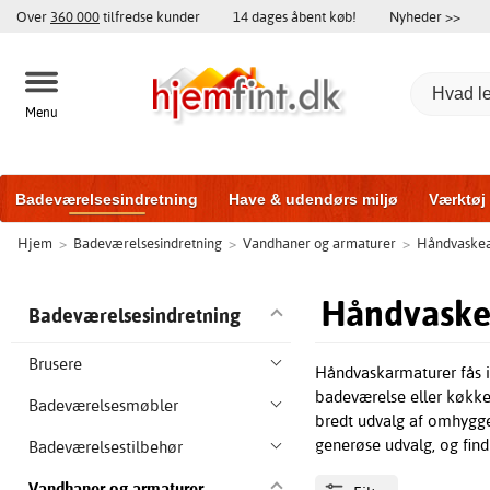
Over
360 000
tilfredse kunder
14 dages åbent køb!
Nyheder >>
Menu
Badeværelsesindretning
Have & udendørs miljø
Værktøj
Hjem
>
Badeværelsesindretning
>
Vandhaner og armaturer
>
Håndvaske
Træningsudstyr
Yderdøre
Vinduer
Garageporte
Bi
Håndvaske
Badeværelsesindretning
Brusere
Håndvaskarmaturer fås i f
badeværelse eller køkken
Badeværelsesmøbler
bredt udvalg af omhyggeli
generøse udvalg, og find
Badeværelsestilbehør
Vandhaner og armaturer