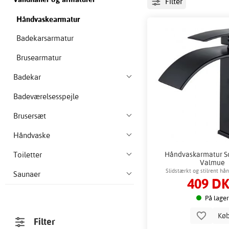
Filter
Håndvaskearmatur
Badekarsarmatur
Brusearmatur
Badekar
Badeværelsesspejle
Brusersæt
Håndvaske
Håndvaskarmatur So
Toiletter
Valmue
Slidstærkt og stilrent h
Saunaer
409 D
På lager
Kø
Filter