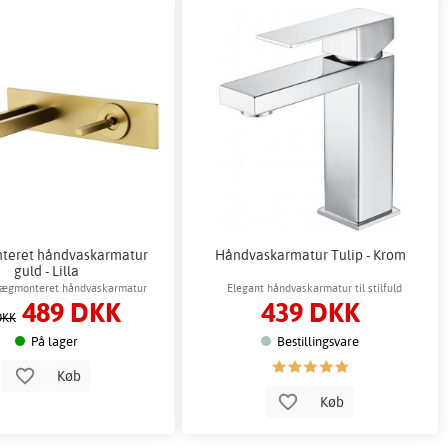
eret håndvaskarmatur
Håndvaskarmatur Tulip - Krom
guld - Lilla
vægmonteret håndvaskarmatur
Elegant håndvaskarmatur til stilfuld
489 DKK
439 DKK
badeværelsesindretning
DKK
På lager
Bestillingsvare
Køb
Køb