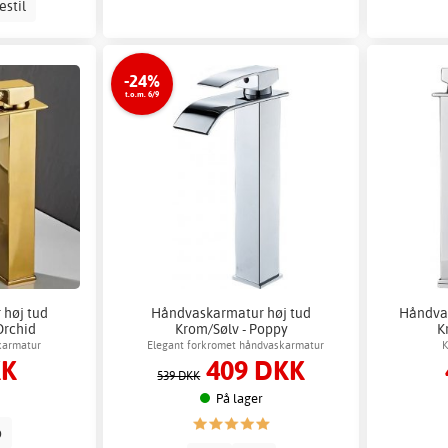
estil
-24%
t.o.m. 6/9
høj tud
Håndvaskarmatur høj tud
Håndva
Orchid
Krom/Sølv - Poppy
K
karmatur
Elegant forkromet håndvaskarmatur
K
KK
409 DKK
539 DKK
På lager
b