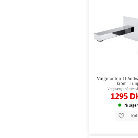
Vægmonteret håndv
krom - Tuli
Væghængt håndvas
1295 D
På lager
Kø