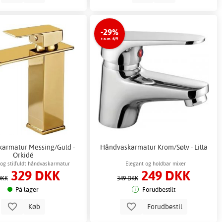
-29%
t.o.m. 6/9
armatur Messing/Guld -
Håndvaskarmatur Krom/Sølv - Lilla
Orkidé
 og stilfuldt håndvaskarmatur
Elegant og holdbar mixer
329 DKK
249 DKK
l moderne badeværelsesindretning
DKK
349 DKK
På lager
Forudbestilt
Køb
Forudbestil