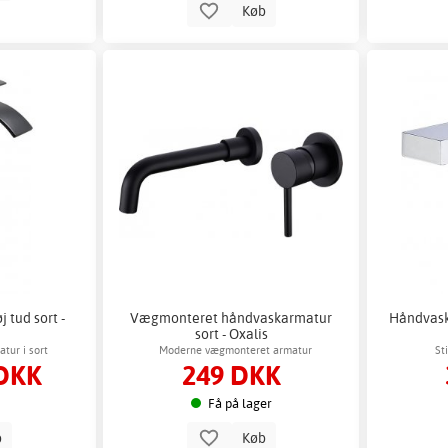
Køb
 tud sort -
Vægmonteret håndvaskarmatur
Håndvask
sort - Oxalis
tur i sort
Moderne vægmonteret armatur
St
DKK
249 DKK
Få på lager
b
Køb