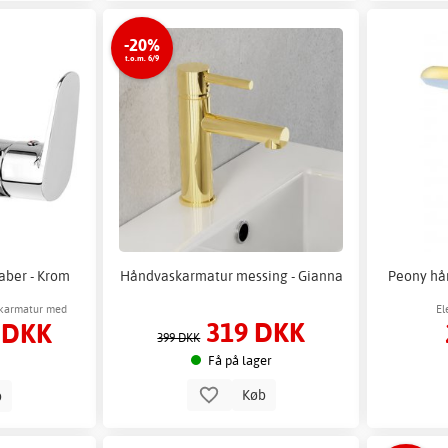
-20%
t.o.m. 6/9
ber - Krom
Håndvaskarmatur messing - Gianna
Peony hån
askarmatur med
El
319 DKK
 DKK
g
399 DKK
Få på lager
Køb
b