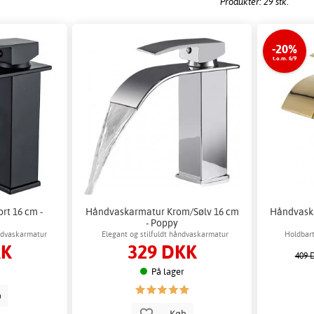
Produkter: 29 stk.
-20%
t.o.m. 6/9
rt 16 cm -
Håndvaskarmatur Krom/Sølv 16 cm
Håndvask
- Poppy
åndvaskarmatur
Elegant og stilfuldt håndvaskarmatur
Holdbar
KK
329 DKK
velegnet til moderne badeværelsesindretning
409 
På lager
b
Køb