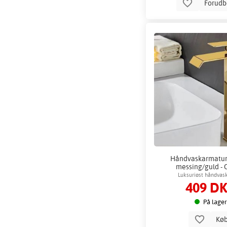
Forudb
Håndvaskarmatur 
messing/guld - 
Luksuriøst håndvas
409 D
På lager
Kø