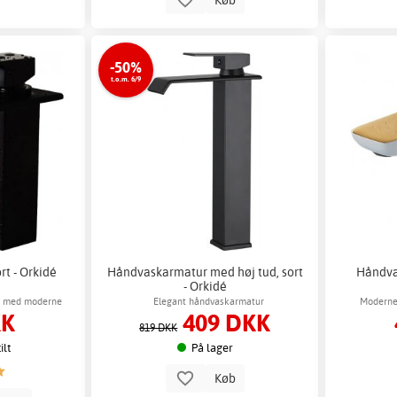
-50%
t.o.m. 6/9
t - Orkidé
Håndvaskarmatur med høj tud, sort
Håndva
- Orkidé
ur med moderne
Elegant håndvaskarmatur
Moderne
KK
409 DKK
819 DKK
ilt
På lager
Køb