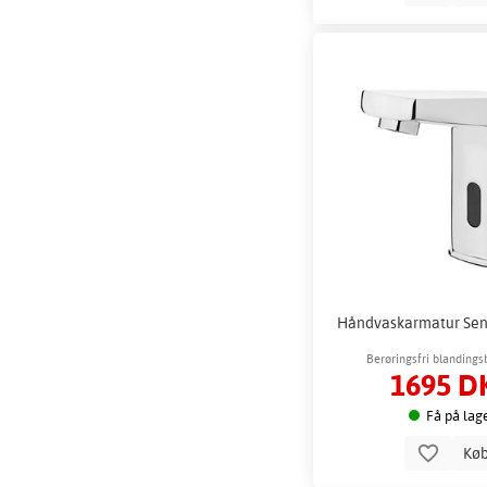
Håndvaskarmatur Sens
Berøringsfri blandings
1695 D
sidemonteret tempera
Få på lag
Kø