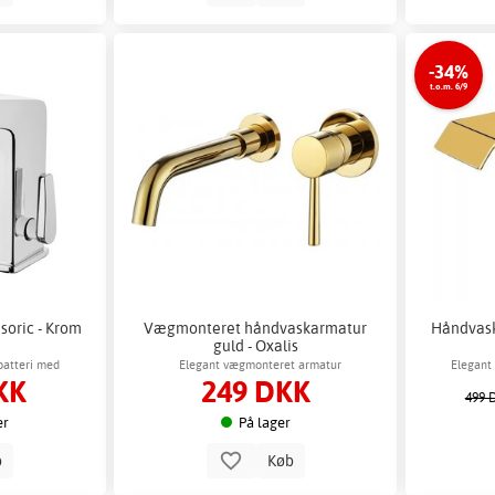
-34%
t.o.m. 6/9
oric - Krom
Vægmonteret håndvaskarmatur
Håndvask
guld - Oxalis
batteri med
Elegant vægmonteret armatur
Elegant
KK
249 DKK
turstyring
velegnet ti
499 
er
På lager
b
Køb