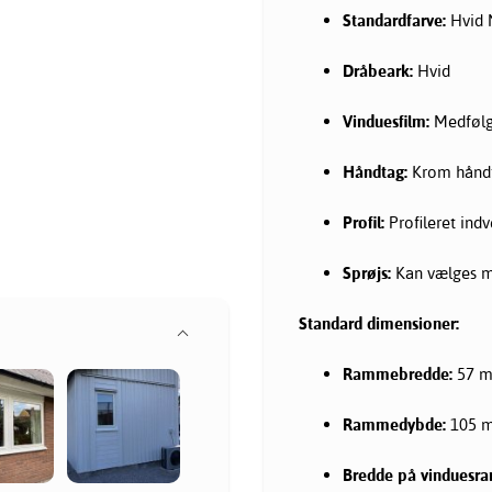
Standardfarve:
Hvid N
Dråbeark:
Hvid
Vinduesfilm:
Medfølg
Håndtag:
Krom håndt
Profil:
Profileret indv
Sprøjs:
Kan vælges me
Standard dimensioner:
Rammebredde:
57 
Rammedybde:
105 
Bredde på vinduesr