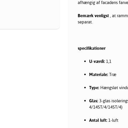
afhængig af facadens farve
Bemærk venligst
, at ramm
separat.
specifikationer
U-værdi:
1,1
Materiale:
Træ
Type:
Hængslet vind
Glas:
3-glas isolering
4/14ST/4/14ST/4)
Antal luft:
1-luft