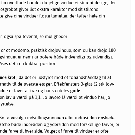
fin overflade har det drejelige vindue et stilrent design, der
esgrebet giver lidt ekstra karakter med sit stilrene
ke give dine
vinduer
flotte lameller, der løfter hele din
r, også spalteventil, se muligheder.
er et moderne, praktisk drejevindue, som du kan dreje 180
ingvinduet er nemt at polere både indvendigt og udvendigt.
åses det i en klikbar position.
nesikret
, da det er udstyret med et tohåndshåndtag til at
rnativ til de øverste etager. Effekfensters 3-glas (2 stk low-
ndue er lavet af træ og har særdeles
gode
n lav u-værdi på 1,1. Jo lavere U-værdi et vindue har, jo
yttelse.
Se farvevalg i indstillingsmenuen eller indtast den ønskede
che både indersiden og ydersiden med forskellige farver, er
e farve til hver side. Valget af farve til vinduer er ofte