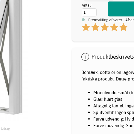
Antal:
Fremstilling af varer - Afse
Produktbeskrivels
Bemærk, dette er en lagerva
faktiske produkt. Dette pr
Modulvinduesmål (br
Glas: Klart glas
Aftagelig lamel: Inge
Splitventil: Ingen spli
Farve udvendig: Hvi
Farve indvendig: Sa
- Udtag