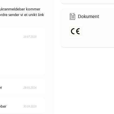
oduktanmeldelser kommer
dre sender vi et unikt link
Dokument
10.07.2020
er
28.05.2016
øber
30.09.2020