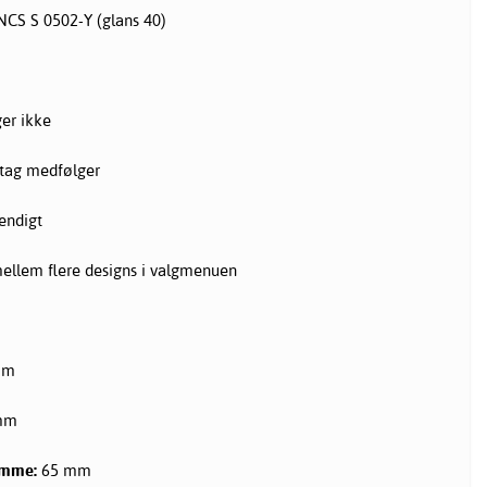
CS S 0502-Y (glans 40)
er ikke
ag medfølger
endigt
llem flere designs i valgmenuen
mm
mm
amme:
65 mm