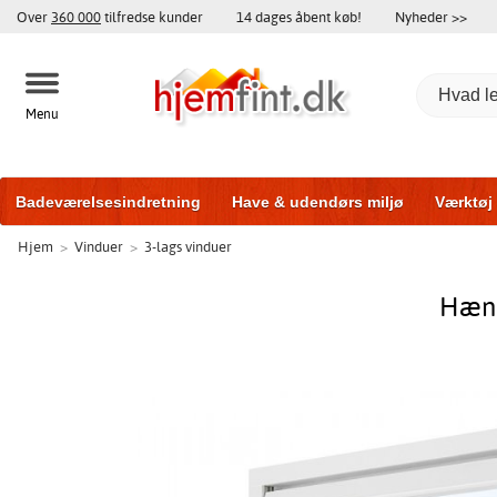
Over
360 000
tilfredse kunder
14 dages åbent køb!
Nyheder >>
Menu
Badeværelsesindretning
Have & udendørs miljø
Værktøj
Hjem
>
Vinduer
>
3-lags vinduer
Træningsudstyr
Yderdøre
Vinduer
Garageporte
Bi
Hæng