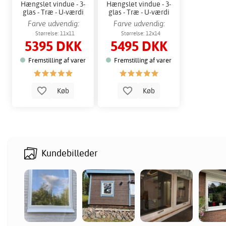
Hængslet vindue - 3-
Hængslet vindue - 3-
glas - Træ - U-værdi
glas - Træ - U-værdi
1,1 - Udtag
1,1 - Udtag
Farve udvendig:
Farve udvendig:
Hvid
Hvid
Størrelse: 11x11
Størrelse: 12x14
5395 DKK
5495 DKK
Fremstilling af varer
Fremstilling af varer
Køb
Køb
Kundebilleder