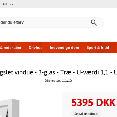
SALG >>
 & redskaber
Drivhus
Indvendige døre
Sport & fritid
l & garage
Hus & byg
Opbevaring
Skydedøre
slet vindue - 3-glas - Træ - U-værdi 1,1 - 
Størrelse: 11x15
5395 DKK
Se pakkeindhold