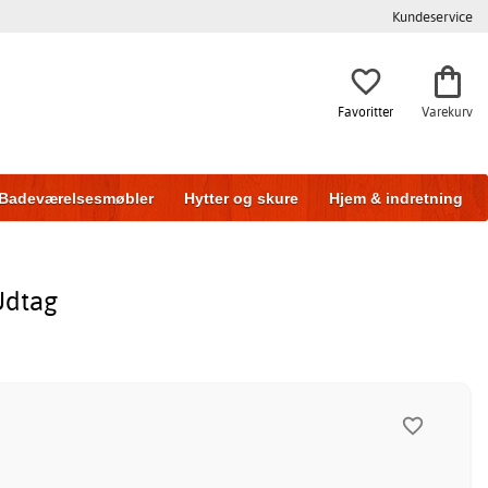
Kundeservice
Favoritter
Varekurv
Badeværelsesmøbler
Hytter og skure
Hjem & indretning
Udtag