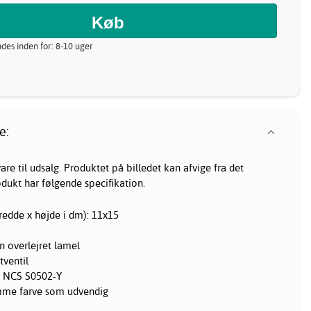
ndes inden for: 8-10 uger
e:
re til udsalg. Produktet på billedet kan afvige fra det
odukt har følgende specifikation.
edde x højde i dm): 11x15
n overlejret lamel
tventil
d NCS S0502-Y
mme farve som udvendig