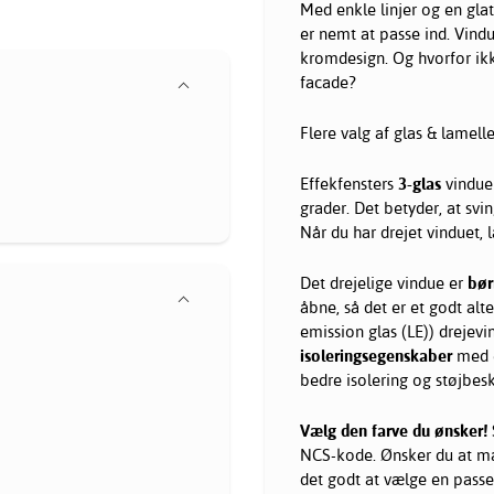
Med enkle linjer og en glat 
er nemt at passe ind. Vindu
kromdesign. Og hvorfor ik
facade?
Flere valg af glas & lamelle
Effekfensters
3-glas
vindue 
grader. Det betyder, at sv
Når du har drejet vinduet, l
Det drejelige vindue er
bør
åbne, så det er et godt alte
emission glas (LE)) drejevi
isoleringsegenskaber
med e
bedre isolering og støjbesk
Vælg den farve du ønsker!
NCS-kode. Ønsker du at mat
det godt at vælge en passend