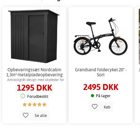
Opbevaringssæt Nordcabin
Grandsand foldecykel 20" -
1,3m² metalpladeopbevaring
Sort
udendørs opbevaring
Antracitgråt design med skydedør for
2495 DKK
1295 DKK
nem adgang
På lager
Forudbestilt
Køb
Se alle