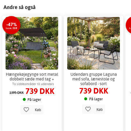
Andre så også
-47%
t.o.m. 15/8
t
Hængekøjegynge sort metal
Udendørs gruppe Laguna
dobbelt sæde med tag +
med sofa, lænestole og
Pletfjerner til møbler
sofabord - sort
To siddeområder til udendørs
739 DKK
739 DKK
afslapning
1395 DKK
På lager
På lager
Køb
Køb