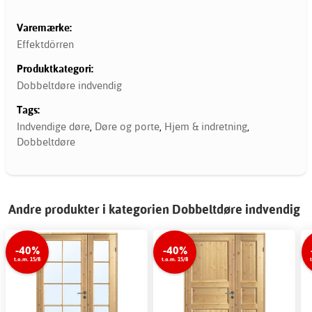
Varemærke:
Effektdörren
Produktkategori:
Dobbeltdøre indvendig
Tags:
Indvendige døre
,
Døre og porte
,
Hjem & indretning
,
Dobbeltdøre
Andre produkter i kategorien Dobbeltdøre indvendig
-40%
-40%
t.o.m. 15/8
t.o.m. 15/8