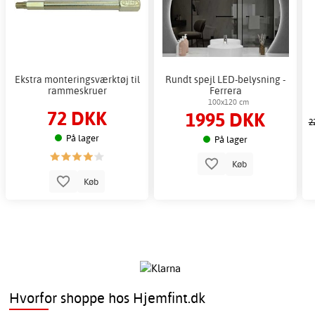
Ekstra monteringsværktøj til
Rundt spejl LED-belysning -
rammeskruer
Ferrera
100x120 cm
72 DKK
1995 DKK
2
På lager
På lager
Køb
Køb
Hvorfor shoppe hos Hjemfint.dk