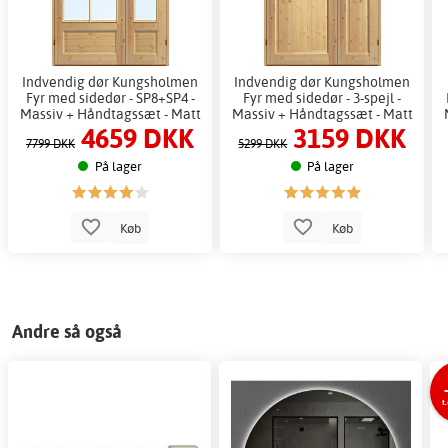
Indvendig dør Kungsholmen
Indvendig dør Kungsholmen
Fyr med sidedør - SP8+SP4 -
Fyr med sidedør - 3-spejl -
Massiv + Håndtagssæt - Matt
Massiv + Håndtagssæt - Matt
4659 DKK
3159 DKK
7799 DKK
5299 DKK
På lager
På lager
Køb
Køb
Andre så også
t