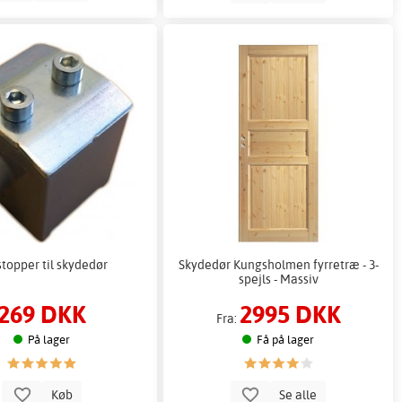
topper til skydedør
Skydedør Kungsholmen fyrretræ - 3-
spejls - Massiv
269 DKK
2995 DKK
Fra:
På lager
Få på lager
Køb
Se alle