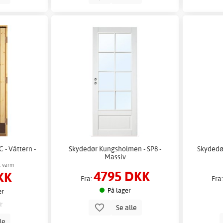
 - Vättern -
Skydedør Kungsholmen - SP8 -
Skydedør
Massiv
, varm
4795 DKK
KK
Fra:
Fra
På lager
er
Se alle
lle