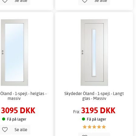
Se alle
Se alle
land - 1-spejl - helglas -
Skydedør Öland - 1-spejl - Langt
massiv
glas - Massiv
3095 DKK
3195 DKK
:
Fra:
Få på lager
Få på lager
Se alle