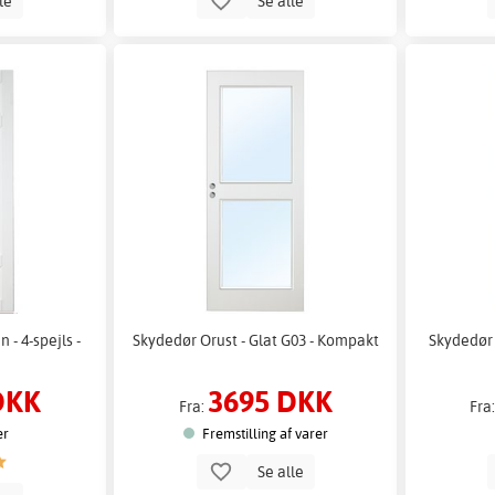
lle
Se alle
- 4-spejls -
Skydedør Orust - Glat G03 - Kompakt
Skydedør Ö
DKK
3695 DKK
Fra:
Fra
er
Fremstilling af varer
Se alle