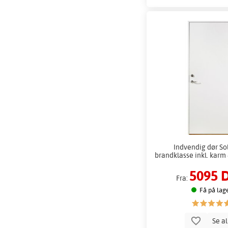
Indvendig dør Sol
brandklasse inkl. karm
5095 
Fra:
Få på lag
Se a