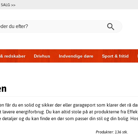
SALG >>
 & redskaber
Drivhus
Indvendige døre
Sport & fritid
l & garage
Hus & byg
Opbevaring
Skydedøre
en
n får du en solid og sikker dør eller garageport som klarer det rå 
t lavere energiforbrug. Du kan altid stole på at produkterne fra Effekt
etaljer og du kan finde en dør som passer din stil og din bolig. Hos
Produkter: 136 stk.