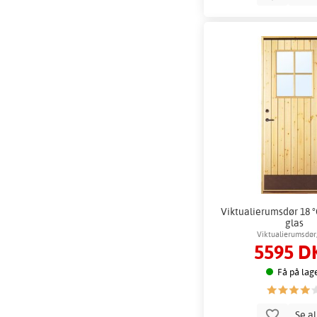
Viktualierumsdør 18 °C
glas
Viktualierumsdør
5595 D
Få på lag
Se a