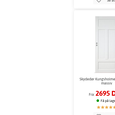
Se a
Skydedør Kungsholmen 
massiv
2695 
Fra:
Få på lag