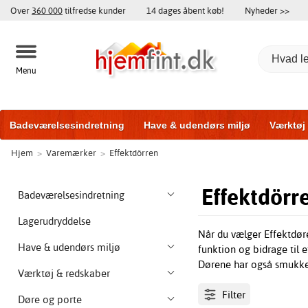
Over
360 000
tilfredse kunder
14 dages åbent køb!
Nyheder >>
Menu
Badeværelsesindretning
Have & udendørs miljø
Værktøj
Hjem
>
Varemærker
>
Effektdörren
Træningsudstyr
Yderdøre
Vinduer
Garageporte
Bi
Effektdörr
Badeværelsesindretning
Lagerudryddelse
Når du vælger Effektdøre
Have & udendørs miljø
funktion og bidrage til e
Dørene har også smukke d
Værktøj & redskaber
Filter
Døre og porte