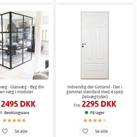
væg - Glasvæg - Byg din
Indvendig dør Gotland - Dør i
en væg i moduler
gammel standard med 4-spejl
(letvægtsdør)
2495 DKK
2295 DKK
:
Fra:
Bestillingsvare
På lager
Se alle
Se alle