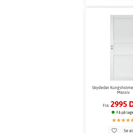
Skydedør Kungsholmen 
Massiv
2995 
Fra:
Få på lag
Se a