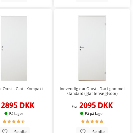
 Orust - Glat - Kompakt
Indvendig dør Orust - Dør i gammel
standard (glat letvægtsdør)
2895 DKK
2095 DKK
:
Fra:
På lager
Få på lager
Se alle
Se alle