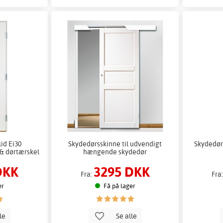
id Ei30
Skydedørsskinne til udvendigt
Skydedør 
 & dørtærskel
hængende skydedør
DKK
3295 DKK
Fra:
Fra
er
Få på lager
lle
Se alle