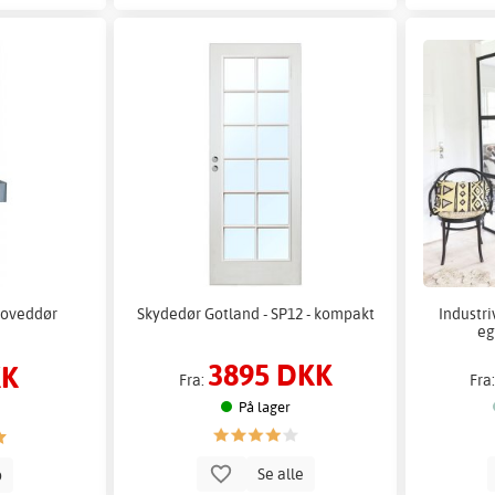
 hoveddør
Skydedør Gotland - SP12 - kompakt
Industri
eg
3895 DKK
KK
Fra:
Fra
På lager
Se alle
b