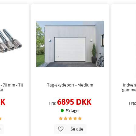
 70 mm - Til
Tag-skydeport - Medium
Indven
ør
gammel
KK
6895 DKK
Fra:
Fra
På lager
b
Se alle