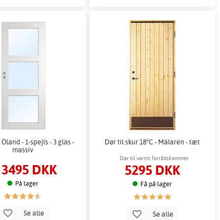
Öland - 1-spejls - 3 glas -
Dør til skur 18°C - Mälaren - tæt
massiv
Dør til varmt forrådskammer
3495 DKK
5295 DKK
:
På lager
Få på lager
Se alle
Se alle