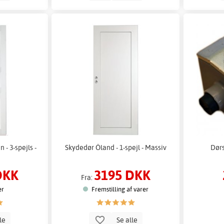
- 3-spejls -
Skydedør Öland - 1-spejl - Massiv
Dørs
DKK
3195 DKK
Fra:
er
Fremstilling af varer
lle
Se alle