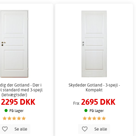
dig dør Gotland - Dør i
Skydedør Gotland - 3-spejl -
 standard med 3-spejl
Kompakt
(letvægtsdør)
2295 DKK
2695 DKK
:
Fra:
På lager
På lager
Se alle
Se alle