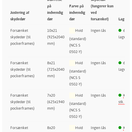
på
Farve på
(fungerer kun
Justering af
indvendig
indvendig
ved
skydedør
dør
dør
forsænket)
Lageran
Forsænket
10x21
Hvid
Ingen lås
6 stk.
skydedør (til
(925x2040
lager
(standard)
pockerframes)
mm)
(NCS S
0502-Y)
Forsænket
8x21
Hvid
Ingen lås
6 stk.
skydedør (til
(725x2040
lager
(standard)
pockerframes)
mm)
(NCS S
0502-Y)
Forsænket
7x20
Hvid
Ingen lås
Kun 
skydedør (til
(625x1940
stk. i la
(standard)
pockerframes)
mm)
(NCS S
0502-Y)
Forsænket
8x20
Hvid
Ingen lås
Kun 