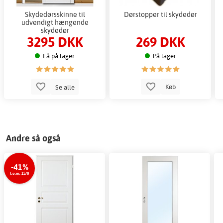
Skydedørsskinne til
Dørstopper til skydedør
udvendigt hængende
skydedør
3295 DKK
269 DKK
Få på lager
På lager
Se alle
Køb
Andre så også
-41%
t.o.m. 15/8