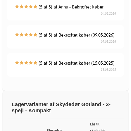
(5 af 5) af Annu - Bekræftet køber
04.03.2016
(5 af 5) af Bekræftet køber (09.05.2026)
09.05.2026
(5 af 5) af Bekræftet køber (15.05.2025)
15.05.2025
Lagervarianter af Skydedør Gotland - 3-
spejl - Kompakt
Lås til
Størrelse
skydedør