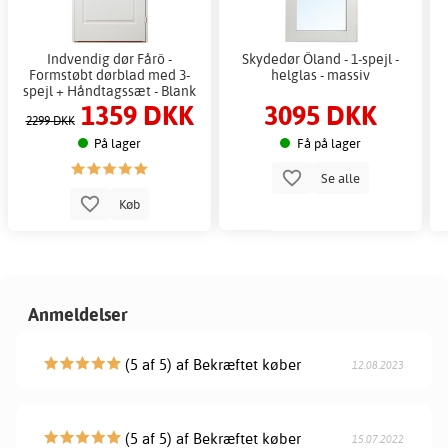
Indvendig dør Fårö -
Skydedør Öland - 1-spejl -
Formstøbt dørblad med 3-
helglas - massiv
spejl + Håndtagssæt - Blank
1359 DKK
3095 DKK
2299 DKK
På lager
Få på lager
Se alle
Køb
Anmeldelser
(5 af 5) af Bekræftet køber
12.08.2023
(5 af 5) af Bekræftet køber
15.07.2022