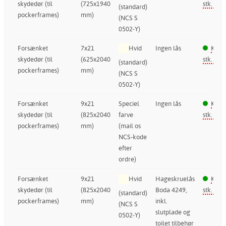
skydedør (til
(725x1940
stk. i la
(standard)
pockerframes)
mm)
(NCS S
0502-Y)
Forsænket
7x21
Hvid
Ingen lås
Kun 
skydedør (til
(625x2040
stk. i la
(standard)
pockerframes)
mm)
(NCS S
0502-Y)
Forsænket
9x21
Speciel
Ingen lås
Kun 
skydedør (til
(825x2040
farve
stk. i la
pockerframes)
mm)
(mail os
NCS-kode
efter
ordre)
Forsænket
9x21
Hvid
Hageskruelås
Kun 
skydedør (til
(825x2040
Boda 4249,
stk. i la
(standard)
pockerframes)
mm)
inkl.
(NCS S
slutplade og
0502-Y)
toilet tilbehør