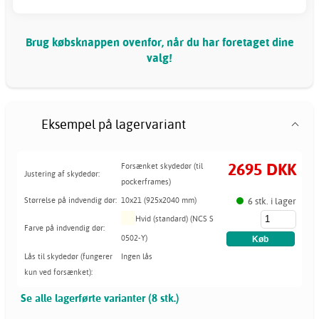
Brug købsknappen ovenfor, når du har foretaget dine
valg!
Eksempel på lagervariant
2695 DKK
Forsænket skydedør (til
Justering af skydedør:
pockerframes)
6 stk. i lager
Størrelse på indvendig dør:
10x21 (925x2040 mm)
Hvid (standard) (NCS S
Farve på indvendig dør:
0502-Y)
Lås til skydedør (fungerer
Ingen lås
kun ved forsænket):
Se alle lagerførte varianter (8 stk.)