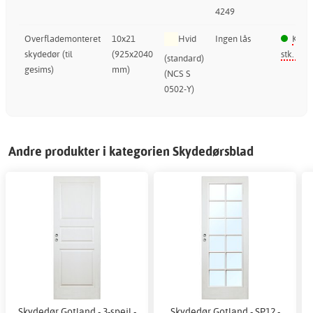
4249
Overflademonteret
10x21
Hvid
Ingen lås
Kun 
skydedør (til
(925x2040
stk. i la
(standard)
gesims)
mm)
(NCS S
0502-Y)
Andre produkter i kategorien Skydedørsblad
Skydedør Gotland - 3-spejl -
Skydedør Gotland - SP12 -