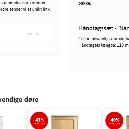
oduktanmeldelser kommer
pakke.
dre sender vi et unikt link
Håndtagssæt - Blan
30.11.2023
Et fint indvendigt dørhåndt
Håndtagets længde: 113 
dvendige døre
-41%
-40%
t.o.m. 15/8
t.o.m. 15/8