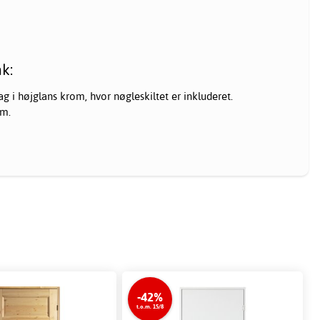
k:
ag i højglans krom, hvor nøgleskiltet er inkluderet.
mm.
-42%
t.o.m. 15/8