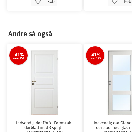
Køb
Kø
Andre så også
-41%
-41%
t.o.m. 15/8
t.o.m. 15/8
Indvendig dør Fårö - Formstøbt
Indvendig dør Öland 
dørblad med 3-spejl +
dørblad med glas i 3