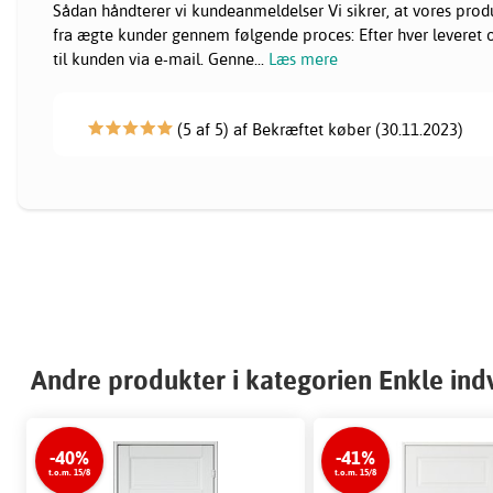
Sådan håndterer vi kundeanmeldelser Vi sikrer, at vores pr
fra ægte kunder gennem følgende proces: Efter hver leveret or
til kunden via e-mail. Genne
...
Læs mere
(5 af 5) af Bekræftet køber (30.11.2023)
Andre produkter i kategorien Enkle in
-40%
-41%
t.o.m. 15/8
t.o.m. 15/8