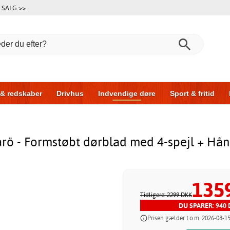
SALG >>
 & redskaber
Drivhus
Indvendige døre
Sport & fritid
l & garage
Hus & byg
Opbevaring
Skydedøre
årö - Formstøbt dørblad med 4-spejl + Hån
135
Tidligere: 2299 DKK
DU SPARER: 940 
Prisen gælder t.o.m. 2026-08-1