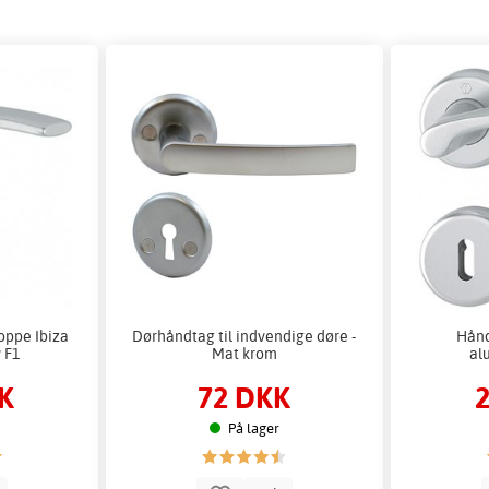
oppe Ibiza
Dørhåndtag til indvendige døre -
Hånd
 F1
Mat krom
al
K
72 DKK
På lager