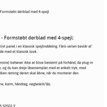
- Formstøbt dørblad med 4-spejl
 - Formstøbt dørblad med 4-spejl:
t panel i en klassisk spejlinddeling. Fårö-serien består af
de med et klassisk look.
stre) behøver ikke at blive bestemt på forhånd, da plug-in
, og du kan dreje låsestemplet med et enkelt tryk, med
ilken retning døren skal åbne, når du monterer den.
, karm, håndtag, nøgleskilt/lås.
S S0502-Y