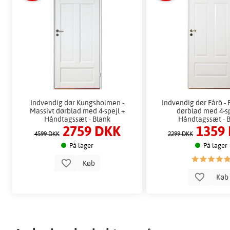
Indvendig dør Kungsholmen -
Indvendig dør Fårö -
Massivt dørblad med 4-spejl +
dørblad med 4-sp
Håndtagssæt - Blank
Håndtagssæt - 
2759 DKK
1359
4599 DKK
2299 DKK
På lager
På lager
Køb
Kø