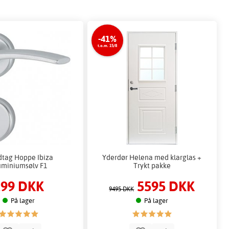
-41%
t.o.m. 15/8
tag Hoppe Ibiza
Yderdør Helena med klarglas +
uminiumsølv F1
Trykt pakke
299 DKK
5595 DKK
9495 DKK
På lager
På lager