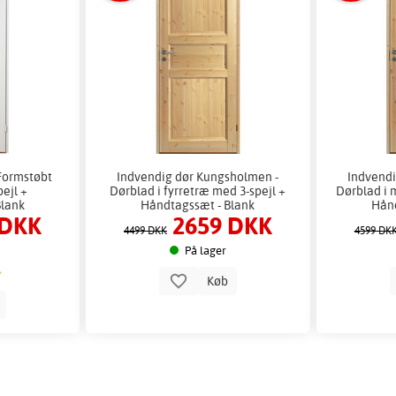
 Formstøbt
Indvendig dør Kungsholmen -
Indvendi
ejl +
Dørblad i fyrretræ med 3-spejl +
Dørblad i m
Blank
Håndtagssæt - Blank
Hånd
 DKK
2659 DKK
4499 DKK
4599 DK
På lager
Køb
b