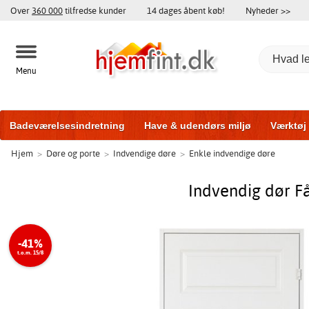
Over
360 000
tilfredse kunder
14 dages åbent køb!
Nyheder >>
Menu
Badeværelsesindretning
Have & udendørs miljø
Værktøj
Hjem
>
Døre og porte
>
Indvendige døre
>
Enkle indvendige døre
Træningsudstyr
Yderdøre
Vinduer
Garageporte
Bi
Indvendig dør F
-41%
t.o.m. 15/8