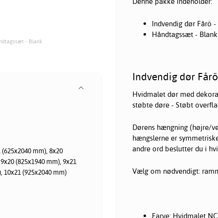
Denne pakke indeholder:
Indvendig dør Fårö 
Håndtagssæt - Blank
åndtagssæt - Blank
Indvendig dør Fårö
Hvidmalet dør med dekorativ
støbte døre - Støbt overfla
Dørens hængning (højre/ven
hængslerne er symmetriske
andre ord beslutter du i hv
 (625x2040 mm), 8x20
 9x20 (825x1940 mm), 9x21
Vælg om nødvendigt: ramme
, 10x21 (925x2040 mm)
Farve: Hvidmalet NC