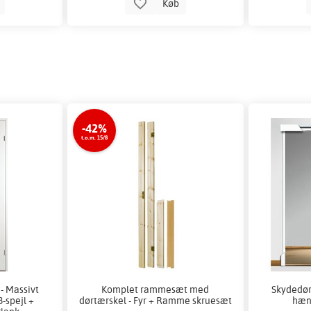
b
Køb
-42%
t.o.m. 15/8
- Massivt
Komplet rammesæt med
Skydedør
-spejl +
dørtærskel - Fyr + Ramme skruesæt
hæn