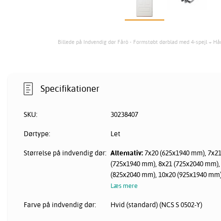
Billede på Indvendig dør Fårö - Formstøbt dørblad med 4-spejl + H
Specifikationer
SKU:
30238407
Dørtype:
Let
Størrelse på indvendig dør:
Alternativ:
7x20 (625x1940 mm), 7x21
(725x1940 mm), 8x21 (725x2040 mm),
(825x2040 mm), 10x20 (925x1940 mm)
Læs mere
Farve på indvendig dør:
Hvid (standard) (NCS S 0502-Y)