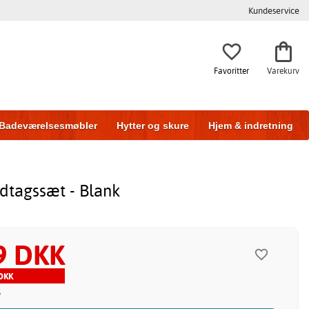
Kundeservice
Favoritter
Varekurv
Badeværelsesmøbler
Hytter og skure
Hjem & indretning
dtagssæt - Blank
9 DKK
DKK
5