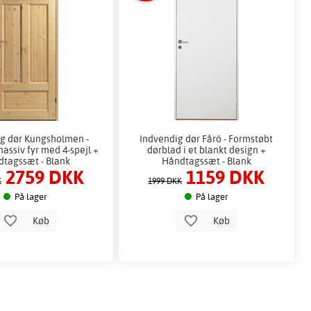
g dør Kungsholmen -
Indvendig dør Fårö - Formstøbt
assiv fyr med 4-spejl +
dørblad i et blankt design +
tagssæt - Blank
Håndtagssæt - Blank
2759 DKK
1159 DKK
K
1999 DKK
På lager
På lager
Køb
Køb