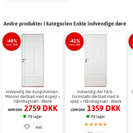
Andre produkter i kategorien Enkle indvendige døre
-40%
-41%
t.o.m. 15/8
t.o.m. 15/8
Indvendig dør Kungsholmen -
Indvendig dør Fårö -
Massivt dørblad med 4-spejl +
Formstøbt dørblad med 4-
Håndtagssæt - Blank
spejl + Håndtagssæt - Blank
2759 DKK
1359 DKK
4599 DKK
2299 DKK
På lager
På lager
Køb