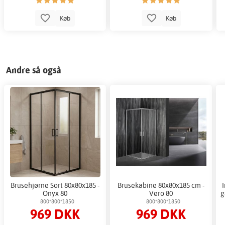
Køb
Køb
Andre så også
Brusehjørne Sort 80x80x185 -
Brusekabine 80x80x185 cm -
I
Onyx 80
Vero 80
g
800*800*1850
800*800*1850
969 DKK
969 DKK