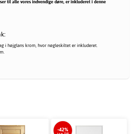
er til alle vores indvendige døre, er inkluderet i denne
k:
ag i højglans krom, hvor nøgleskiltet er inkluderet.
mm.
-42%
t.o.m. 15/8