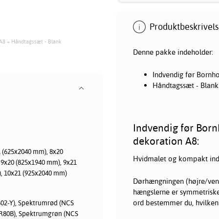
Produktbeskrivels
 A8 + Håndtagssæt - Blank
Denne pakke indeholder:
Indvendig før Bornh
Håndtagssæt - Blank
Indvendig før Born
dekoration A8:
 (625x2040 mm), 8x20
Hvidmalet og kompakt indv
 9x20 (825x1940 mm), 9x21
, 10x21 (925x2040 mm)
Dørhængningen (højre/vens
hængslerne er symmetriske
ord bestemmer du, hvilken
502-Y), Spektrumrød (NCS
-R80B), Spektrumgrøn (NCS