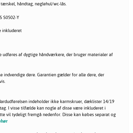
 tærskel, håndtag, nøglehul/wc-lås.
S S0502-Y
 inkluderet
re udføres af dygtige håndværkere, der bruger materialer af
lle indvendige døre. Garantien gælder for alle døre, der
is.
ardudførelsen indeholder ikke karmskruer, dæklister 14/19
ag. I visse tilfælde kan nogle af disse være inkluderet i
 vil tydeligt fremgå nedenfor. Disse kan købes separat og
ehør