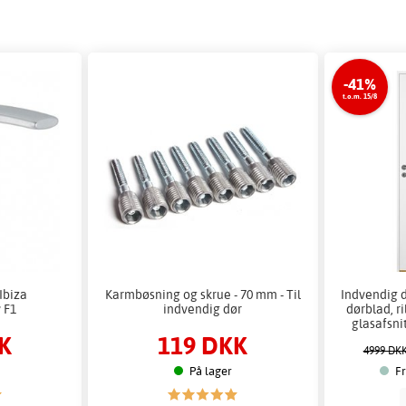
-41%
t.o.m. 15/8
Ibiza
Karmbøsning og skrue - 70 mm - Til
Indvendig 
 F1
indvendig dør
dørblad, r
glasafsni
K
119 DKK
4999 DK
På lager
Fr