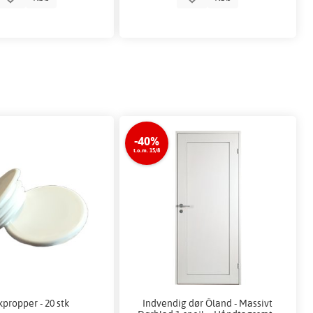
-40%
t.o.m. 15/8
propper - 20 stk
Indvendig dør Öland - Massivt