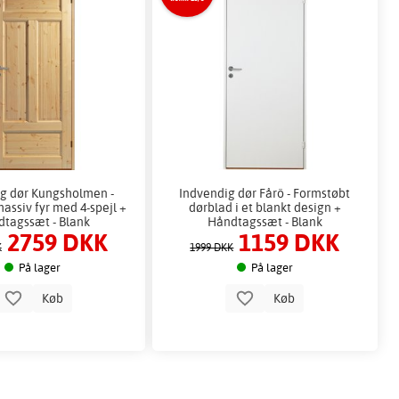
g dør Kungsholmen -
Indvendig dør Fårö - Formstøbt
assiv fyr med 4-spejl +
dørblad i et blankt design +
tagssæt - Blank
Håndtagssæt - Blank
2759 DKK
1159 DKK
K
1999 DKK
På lager
På lager
Køb
Køb