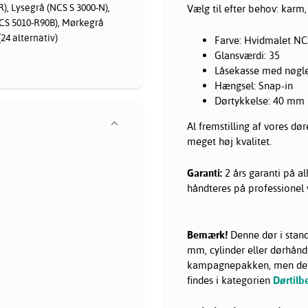
), Lysegrå (NCS S 3000-N),
Vælg til efter behov: karm,
NCS 5010-R90B), Mørkegrå
(24 alternativ)
Farve: Hvidmalet NC
Glansværdi: 35
Låsekasse med nøgle
Hængsel: Snap-in
Dørtykkelse: 40 mm
Al fremstilling af vores dø
meget høj kvalitet.
Garanti:
2 års garanti på a
håndteres på professionel v
Bemærk!
Denne dør i stand
mm, cylinder eller dørhåndt
kampagnepakken, men dette
findes i kategorien
Dørtilb