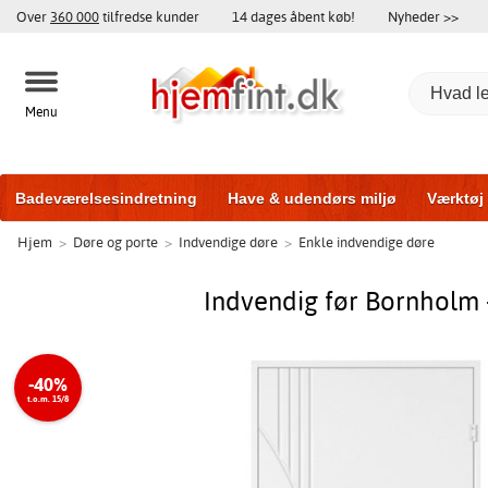
Over
360 000
tilfredse kunder
14 dages åbent køb!
Nyheder >>
Menu
Badeværelsesindretning
Have & udendørs miljø
Værktøj
Hjem
>
Døre og porte
>
Indvendige døre
>
Enkle indvendige døre
Træningsudstyr
Yderdøre
Vinduer
Garageporte
Bi
Indvendig før Bornholm 
-40%
t.o.m. 15/8