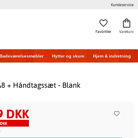
Kundeservice
Favoritter
Varekurv
Badeværelsesmøbler
Hytter og skure
Hjem & indretning
A8 + Håndtagssæt - Blank
9 DKK
 DKK
5