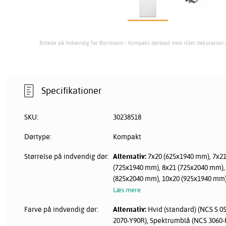
Billede på Indvendig før Bornholm - Kompakt dørblad med rillet dekoration
Specifikationer
SKU:
30238518
Dørtype:
Kompakt
Størrelse på indvendig dør:
Alternativ:
7x20 (625x1940 mm), 7x21
(725x1940 mm), 8x21 (725x2040 mm),
(825x2040 mm), 10x20 (925x1940 mm)
Læs mere
Farve på indvendig dør:
Alternativ:
Hvid (standard) (NCS S 0
2070-Y90R), Spektrumblå (NCS 3060