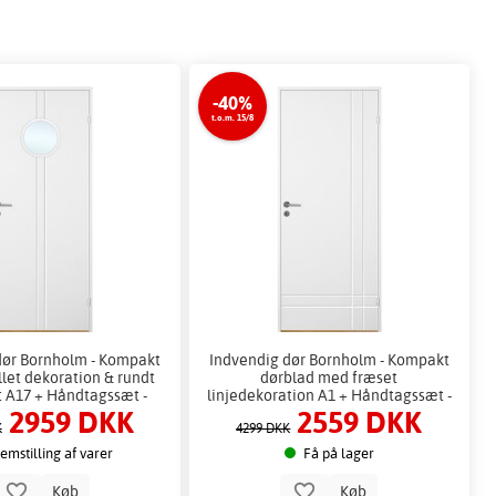
-40%
t.o.m. 15/8
dør Bornholm - Kompakt
Indvendig dør Bornholm - Kompakt
illet dekoration & rundt
dørblad med fræset
t A17 + Håndtagssæt -
linjedekoration A1 + Håndtagssæt -
2959 DKK
2559 DKK
Blank
Blank
K
4299 DKK
emstilling af varer
Få på lager
Køb
Køb