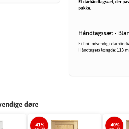
Et dørhåndtagssæt, der pass
pakke.
Håndtagssæt - Blan
Et fint indvendigt dørhåndt
Håndtagets længde: 113 
dvendige døre
-41%
-40%
t.o.m. 15/8
t.o.m. 15/8