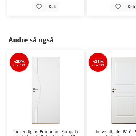
Køb
Kø
Andre så også
-40%
-41%
t.o.m. 15/8
t.o.m. 15/8
Indvendig før Bornholm - Kompakt
Indvendig dør Fårö -