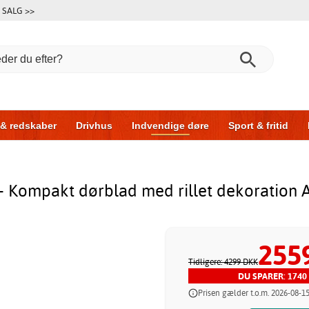
SALG >>
 & redskaber
Drivhus
Indvendige døre
Sport & fritid
l & garage
Hus & byg
Opbevaring
Skydedøre
- Kompakt dørblad med rillet dekoration 
255
Tidligere: 4299 DKK
DU SPARER: 1740
Prisen gælder t.o.m. 2026-08-1