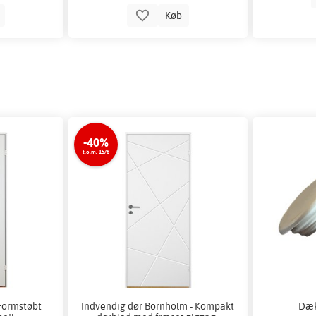
b
Køb
-40%
t.o.m. 15/8
 Formstøbt
Indvendig dør Bornholm - Kompakt
Dæk