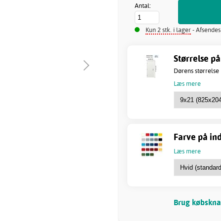
Antal:
Kun 2 stk. i lager
- Afsendes
Størrelse på
Dørens størrelse
Læs mere
Farve på in
Læs mere
Brug købsknap