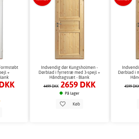
 Formstøbt
Indvendig dør Kungsholmen -
Indvendi
ejl +
Dørblad i fyrretræ med 3-spejl +
Dørblad i m
Blank
Håndtagssæt - Blank
Hånd
 DKK
2659 DKK
4499 DKK
4599 DK
På lager
Køb
b