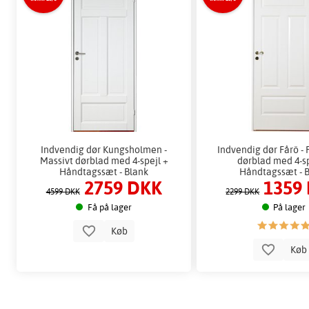
Indvendig dør Kungsholmen -
Indvendig dør Fårö -
Massivt dørblad med 4-spejl +
dørblad med 4-sp
Håndtagssæt - Blank
Håndtagssæt - 
2759 DKK
1359
4599 DKK
2299 DKK
Få på lager
På lager
Køb
Kø