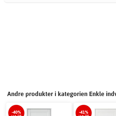
Andre produkter i kategorien Enkle in
-40%
-41%
t.o.m. 15/8
t.o.m. 15/8