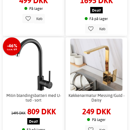
499 DKK
1695 DKK
På lager
Deal!
Få på lager
Køb
Køb
-46%
t.o.m. 6/9
Milin blandingsbatteri med U-
Køkkenarmatur Messing/Guld -
tud - sort
Daisy
809 DKK
249 DKK
1495 DKK
På lager
Deal!
Få på lager
Køb