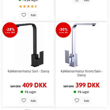
Køb
-28%
-30%
t.o.m. 30/9
t.o.m. 6/9
Køkkenarmatur Sort - Daisy
Køkkenarmatur Krom/Sølv -
Daisy
409 DKK
399 DKK
569 DKK
569 DKK
På lager
På lager
Køb
Køb