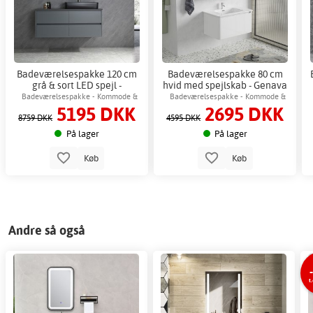
Badeværelsespakke 120 cm
Badeværelsespakke 80 cm
grå & sort LED spejl -
hvid med spejlskab - Genava
Spejlskab + Toiletpapirholder
+ 2.00 x Badeværelse krog
Badeværelsespakke - Kommode &
Badeværelsespakke - Kommode &
5195 DKK
2695 DKK
spejl med LED-belysning
spejlskab
8759 DKK
4595 DKK
På lager
På lager
Køb
Køb
Andre så også
t