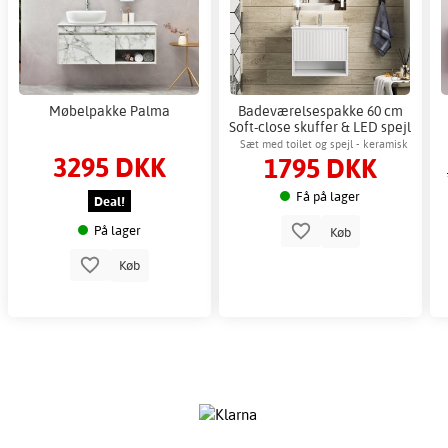
Møbelpakke Palma
Badeværelsespakke 60 cm
Soft-close skuffer & LED spejl
- Aurelia
Sæt med toilet og spejl - keramisk
3295 DKK
1795 DKK
håndvask & dæmpbart LED-spejl med
antidug.
Få på lager
Deal!
På lager
Køb
Køb