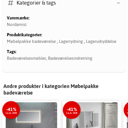
Kategorier & tags
Varemærke:
Nordamist
Produktkategorier:
Møbelpakke badeværelse
,
Lagerrydning
,
Lagerudryddelse
Tags:
Badeværelsesmøbler
,
Badeværelsesindretning
Andre produkter i kategorien Møbelpakke
badeværelse
-41%
-41%
t.o.m. 15/8
t.o.m. 15/8