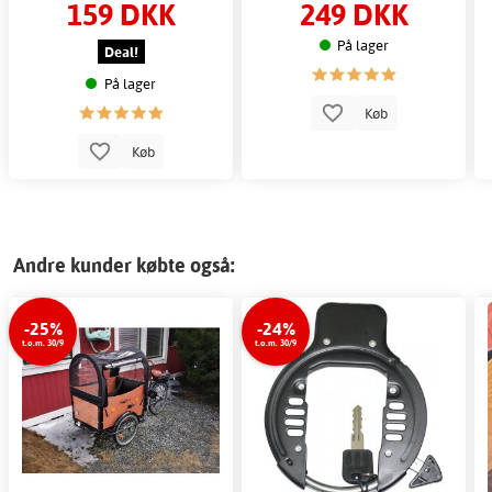
159 DKK
249 DKK
På lager
Deal!
På lager
Køb
Køb
Andre kunder købte også:
-25%
-24%
t.o.m. 30/9
t.o.m. 30/9