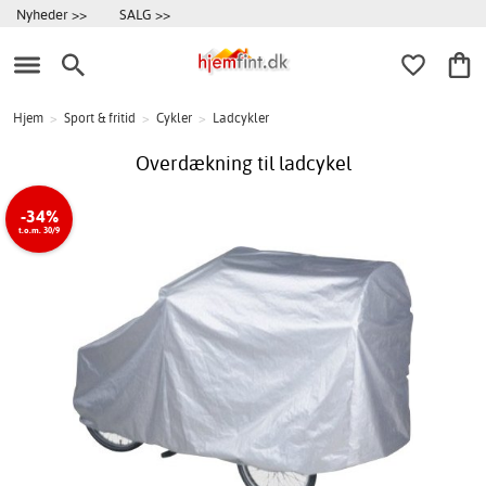
Nyheder >>
SALG >>
Hjem
>
Sport & fritid
>
Cykler
>
Ladcykler
Overdækning til ladcykel
-34%
t.o.m. 30/9