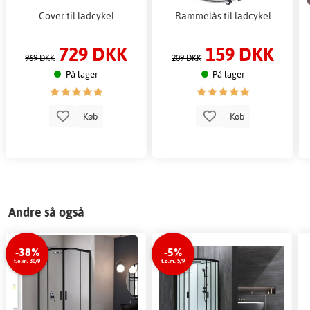
Cover til ladcykel
Rammelås til ladcykel
729 DKK
159 DKK
969 DKK
209 DKK
På lager
På lager
Køb
Køb
Andre så også
-38%
-5%
t.o.m. 30/9
t.o.m. 5/9