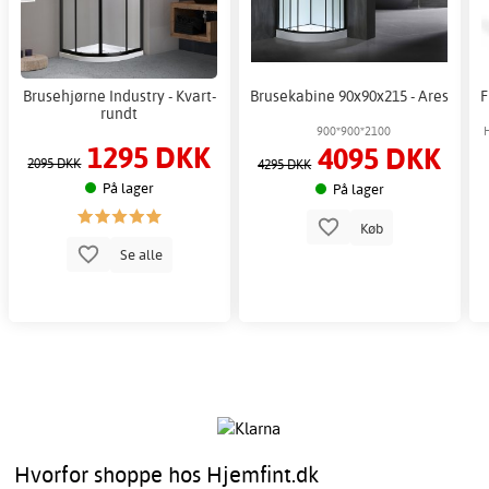
Brusehjørne Industry - Kvart-
Brusekabine 90x90x215 - Ares
F
rundt
900*900*2100
1295 DKK
4095 DKK
2095 DKK
4295 DKK
På lager
På lager
Køb
Se alle
Hvorfor shoppe hos Hjemfint.dk