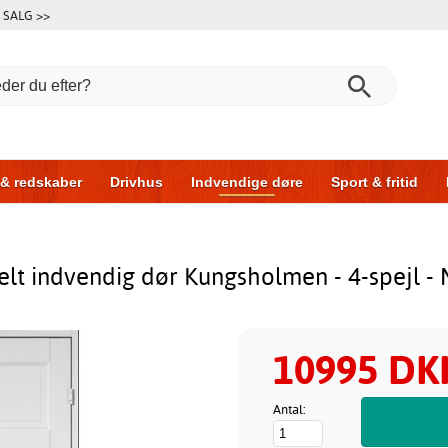
SALG >>
 & redskaber
Drivhus
Indvendige døre
Sport & fritid
l & garage
Hus & byg
Opbevaring
Skydedøre
lt indvendig dør Kungsholmen - 4-spejl - 
10995 DK
Antal: