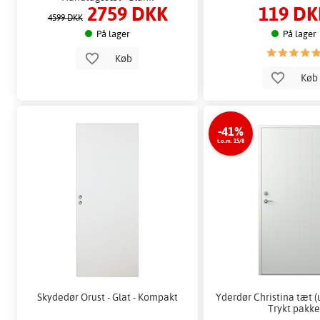
2759 DKK
119 DK
4599 DKK
På lager
På lager
Køb
Kø
-41%
t.o.m. 15/8
Skydedør Orust - Glat - Kompakt
Yderdør Christina tæt (
Trykt pakke