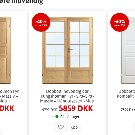
øre indvendig
-40%
-40%
t.o.m. 15/8
t.o.m. 15/8
holmen Fyr
Dobbelt indvendig dør
Dobbeltd
- Massiv +
Kungsholmen Fyr - SP8+SP8 -
Kompakt 
Matt
Massiv + Håndtagssæt - Matt
 DKK
5859 DKK
9799 DKK
7599 DK
Få på lager
Køb
b