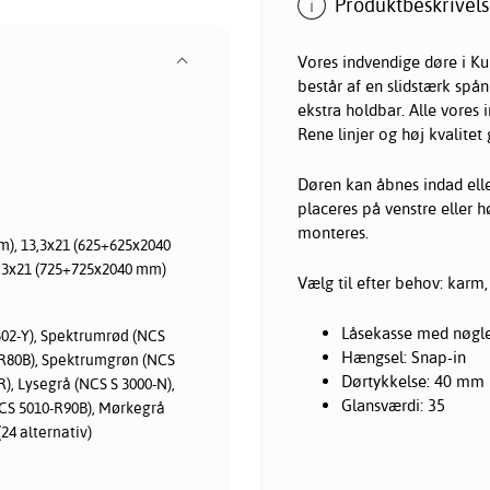
Produktbeskrivels
Vores indvendige døre i Ku
består af en slidstærk spå
ekstra holdbar. Alle vores 
Rene linjer og høj kvalitet 
Døren kan åbnes indad ell
placeres på venstre eller h
monteres.
), 13,3x21 (625+625x2040
5,3x21 (725+725x2040 mm)
Vælg til efter behov: karm,
Låsekasse med nøgle
502-Y), Spektrumrød (NCS
Hængsel: Snap-in
-R80B), Spektrumgrøn (NCS
Dørtykkelse: 40 mm
), Lysegrå (NCS S 3000-N),
Glansværdi: 35
NCS 5010-R90B), Mørkegrå
(24 alternativ)