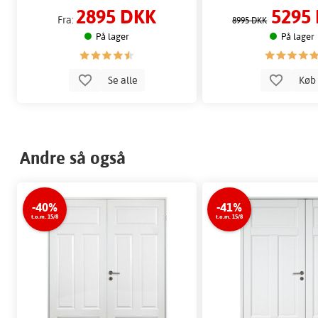
2895 DKK
5295
Fra:
8995 DKK
På lager
På lager
Se alle
Kø
Andre så også
-40%
-41%
t.o.m. 15/8
t.o.m. 15/8