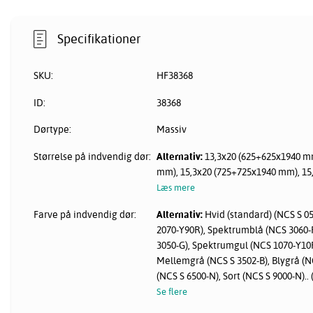
Specifikationer
SKU:
HF38368
ID:
38368
Dørtype:
Massiv
Størrelse på indvendig dør:
Alternativ:
13,3x20 (625+625x1940 mm
mm), 15,3x20 (725+725x1940 mm), 1
Læs mere
Farve på indvendig dør:
Alternativ:
Hvid (standard) (NCS S 0
2070-Y90R), Spektrumblå (NCS 3060
3050-G), Spektrumgul (NCS 1070-Y10R
Mellemgrå (NCS S 3502-B), Blygrå (
(NCS S 6500-N), Sort (NCS S 9000-N).. 
Se flere