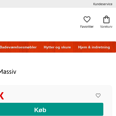
Kundeservice
Favoritter
Varekurv
Badeværelsesmøbler
Hytter og skure
Hjem & indretning
Massiv
K