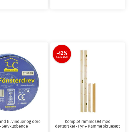
-42%
t.o.m. 15/8
d til vinduer og døre -
Komplet rammesæt med
- Selvklæbende
dørtærskel - Fyr + Ramme skruesæt