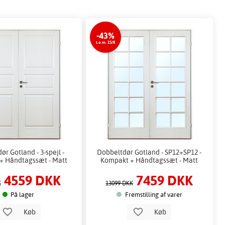
-43%
t.o.m. 15/8
ør Gotland - 3-spejl -
Dobbeltdør Gotland - SP12+SP12 -
+ Håndtagssæt - Matt
Kompakt + Håndtagssæt - Matt
4559 DKK
7459 DKK
K
13099 DKK
På lager
Fremstilling af varer
Køb
Køb