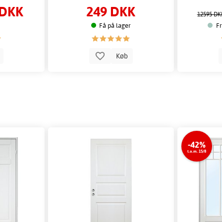
 DKK
249 DKK
12595 DK
Få på lager
Fr
b
Køb
-42%
t.o.m. 15/8