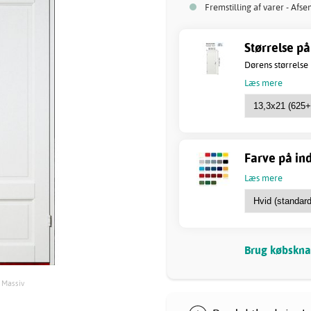
Fremstilling af varer - Afse
Størrelse på
Dørens størrelse
Læs mere
Farve på in
Læs mere
Brug købsknap
- Massiv