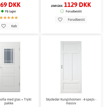
169 DKK
1129 DKK
1949 DKK
På lager
Forudbestilt
Forudbestil
Køb
ofia med glas + Trykt
Skydedør Kungsholmen - 4-spejls -
pakke
massiv