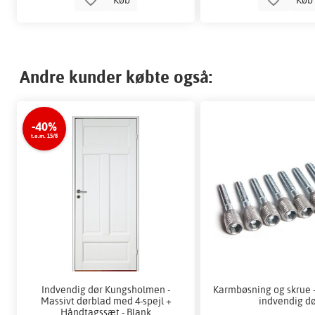
Andre kunder købte også:
-40%
t.o.m. 15/8
Indvendig dør Kungsholmen -
Karmbøsning og skrue -
Massivt dørblad med 4-spejl +
indvendig d
Håndtagssæt - Blank