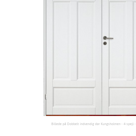
Billede på Dobbelt indvendig dør Kungsholmen - 4-spejl 