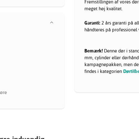
Fremstillingen af vores dø
meget høj kvalitet.
Garanti:
2 års garanti på a
håndteres på professionel v
Bemærk!
Denne dør i stand
mm, cylinder eller dørhåndt
kampagnepakken, men dette
findes i kategorien
Dørtilb
øre