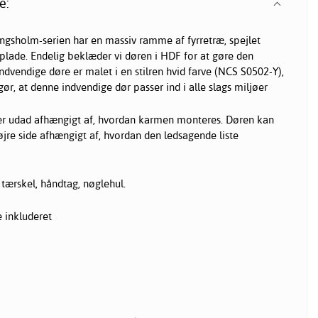
e:
ngsholm-serien har en massiv ramme af fyrretræ, spejlet
nplade. Endelig beklæder vi døren i HDF for at gøre den
indvendige døre er malet i en stilren hvid farve (NCS S0502-Y),
gør, at denne indvendige dør passer ind i alle slags miljøer
er udad afhængigt af, hvordan karmen monteres. Døren kan
øjre side afhængigt af, hvordan den ledsagende liste
 tærskel, håndtag, nøglehul.
 inkluderet