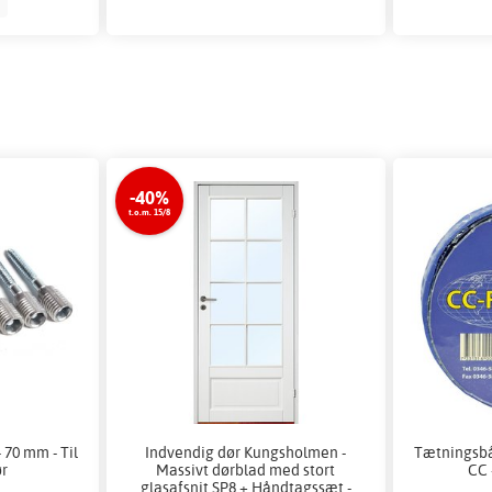
-40%
t.o.m. 15/8
 70 mm - Til
Indvendig dør Kungsholmen -
Tætningsbån
ør
Massivt dørblad med stort
CC 
glasafsnit SP8 + Håndtagssæt -