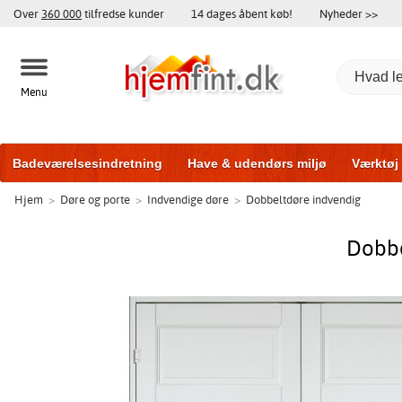
Over
360 000
tilfredse kunder
14 dages åbent køb!
Nyheder >>
Menu
Badeværelsesindretning
Have & udendørs miljø
Værktøj
Hjem
>
Døre og porte
>
Indvendige døre
>
Dobbeltdøre indvendig
Træningsudstyr
Yderdøre
Vinduer
Garageporte
Bi
Dobbe