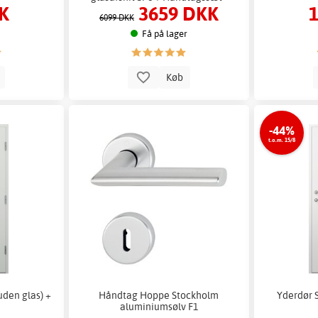
K
3659 DKK
Blank
6099 DKK
Få på lager
b
Køb
-44%
t.o.m. 15/8
uden glas) +
Håndtag Hoppe Stockholm
Yderdør S
aluminiumsølv F1