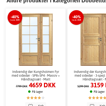
Andre produkter i kategorien Dobbeltd
-40%
-40%
t.o.m. 15/8
t.o.m. 15/8
Indvendig dør Kungsholmen Fyr
Indvendig dør Kungs
med sidedør - SP8+SP4 - Massiv +
med sidedør - 3-spejl 
Håndtagssæt - Matt
Håndtagssæt - 
4659 DKK
3159
7799 DKK
5299 DKK
På lager
På lager
Køb
Kø