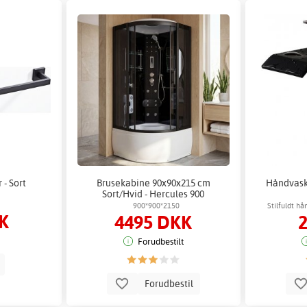
- Sort
Brusekabine 90x90x215 cm
Håndvask
Sort/Hvid - Hercules 900
900*900*2150
Stilfuldt 
K
4495 DKK
Forudbestilt
b
Forudbestil