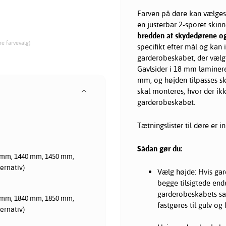
Farven på døre kan vælges
en justerbar 2-sporet skin
bredden af skydedørene og 
re farvevalg)
specifikt efter mål og kan
garderobeskabet, der vælge
Gavlsider i 18 mm laminere
mm, og højden tilpasses sk
skal monteres, hvor der ik
garderobeskabet.
Tætningslister til døre er 
Sådan gør du:
 mm, 1440 mm, 1450 mm,
ernativ)
Vælg højde: Hvis gard
begge tilsigtede end
garderobeskabets sa
 mm, 1840 mm, 1850 mm,
fastgøres til gulv og l
ernativ)