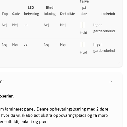
Farve
LED-
Blød
på
Top
Gulv
belysning
lukning
Dekoliste
dør
Indretning
Nej
Nej
Ja
Nej
Nej
Ingen
garderobeindretning
Hvid
Nej
Nej
Ja
Nej
Nej
Ingen
garderobeindretning
Hvid
e:
-serien.
mm lamineret panel. Denne opbevaringsløsning med 2 døre
, hvor du vil skabe lidt ekstra opbevaringsplads og få mere
er stilfuldt, enkelt og pænt.