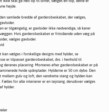
ikke skal gå helt op til loftet, vælges en top, dette er
ivne højde.
 den samlede bredde af garderobeskabet, der vælges,
gavlsider.
n er tilgængelig, er gavlsider ikke nødvendige, så kører
væggen. Hvis garderobeskabet er fritstående uden væg på
ider, vælges gavlsider.
vid
 kan vælges i forskellige designs med hylder, se
sse er tilpasset garderobeskabet, dvs. i henhold til
g dørenes placering. Monteres efter garderobeskabet er på
laminerede hvide spånplader. Hylderne er 50 cm dybe. Den
t mellem gulv og loft, den vandrette stang og hylden kan
. Fælles for alle interiører er en tøjstang, derudover vælges
af hylder.
neler