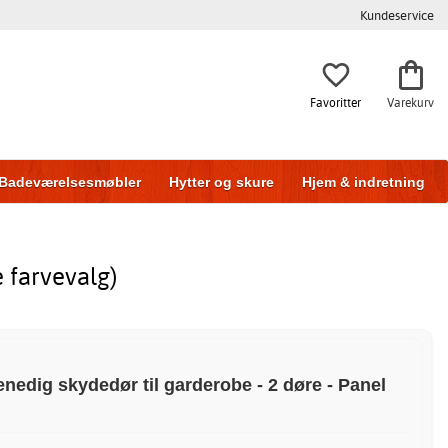
Kundeservice
Favoritter
Varekurv
Badeværelsesmøbler
Hytter og skure
Hjem & indretning
e farvevalg)
enedig skydedør til garderobe - 2 døre - Panel