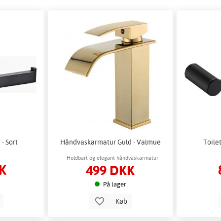
- Sort
Håndvaskarmatur Guld - Valmue
Toile
Holdbart og elegant håndvaskarmatur
K
499 DKK
På lager
b
Køb