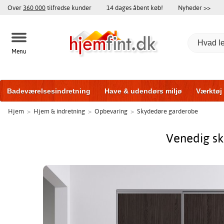
Over
360 000
tilfredse kunder
14 dages åbent køb!
Nyheder >>
Menu
Badeværelsesindretning
Have & udendørs miljø
Værktøj
Hjem
>
Hjem & indretning
>
Opbevaring
>
Skydedøre garderobe
Træningsudstyr
Yderdøre
Vinduer
Garageporte
Bi
Venedig sky