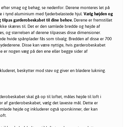
 efter smag og behag, se nedenfor. Dørene monteres let på
ne i tynd aluminium med fjederbelastede hjul.
Vælg højden og
tilpas garderobeskabet til dine behov.
Dørene er fremstillet
 ikke skæres til. Det er den samlede bredde og højde af
s, og størrelsen af dørene tilpasses disse dimensioner.
de hvide spånplader fås som tilvalg. Bredden af disse er 700
ydedørene. Disse kan være nyttige, hvis garderobeskabet
ke er nogen væg på den ene eller begge sider af
inkluderet, beskytter mod støv og giver en blødere lukning.
erobeskabet skal gå op til loftet, måles højde til loft i
er af garderobeskabet, vælg det laveste mål. Dette er
mlede højde og inkluderer også sporskinner, der kan
oft.