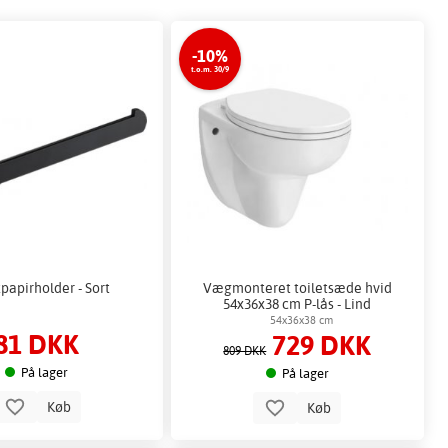
-10%
t.o.m. 30/9
tpapirholder - Sort
Vægmonteret toiletsæde hvid
54x36x38 cm P-lås - Lind
54x36x38 cm
81 DKK
729 DKK
809 DKK
På lager
På lager
Køb
Køb