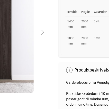
Bredde
Højde
Gavlsider
1400
2000
0 stk
mm
mm
1800
2000
0 stk
mm
mm
Produktbeskrivels
Garderobedøre fra Venedig
Praktiske skydedøre i 10 
passer godt til mindre rum
orden i dine ting. Designet 