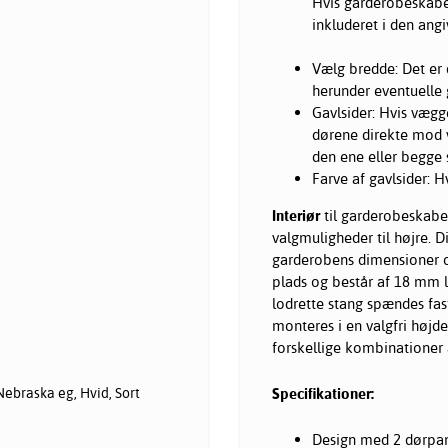
Hvis garderobeskabet 
inkluderet i den ang
Vælg bredde: Det er
herunder eventuelle 
Gavlsider: Hvis vægge
dørene direkte mod 
den ene eller begge s
Farve af gavlsider: H
Interiør
til garderobeskabet
valgmuligheder til højre. Di
garderobens dimensioner o
plads og består af 18 mm 
lodrette stang spændes fas
monteres i en valgfri højde
forskellige kombinationer 
Nebraska eg, Hvid, Sort
Specifikationer:
Design med 2 dørpa