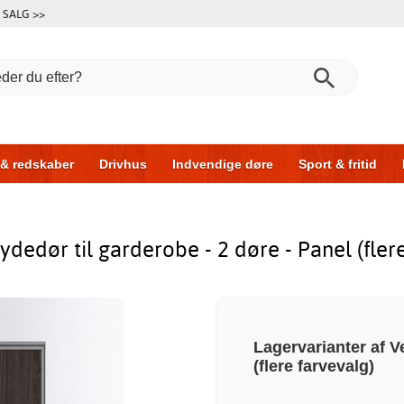
SALG >>
 & redskaber
Drivhus
Indvendige døre
Sport & fritid
l & garage
Hus & byg
Opbevaring
Skydedøre
dedør til garderobe - 2 døre - Panel (fler
Lagervarianter af V
(flere farvevalg)