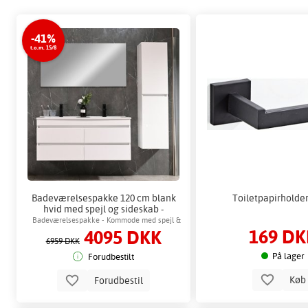
-41%
t.o.m. 15/8
Badeværelsespakke 120 cm blank
Toiletpapirholder 
hvid med spejl og sideskab -
Honolulu + Toiletpapirholder
Badeværelsespakke - Kommode med spejl &
169 DK
4095 DKK
badeværelsesskab
6959 DKK
På lager
Forudbestilt
Kø
Forudbestil