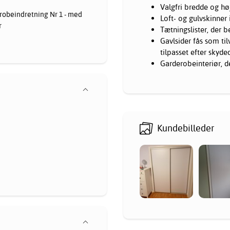
Valgfri bredde og hø
robeindretning Nr 1 - med
Loft- og gulvskinner
r
Tætningslister, der 
Gavlsider fås som t
tilpasset efter skyd
Garderobeinteriør, d
Kundebilleder