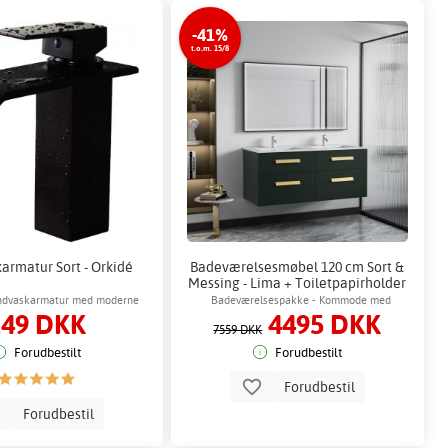
-41%
t.o.m. 15/8
armatur Sort - Orkidé
Badeværelsesmøbel 120 cm Sort &
Messing - Lima + Toiletpapirholder
håndvaskarmatur med moderne
Badeværelsespakke - Kommode med
249 DKK
4495 DKK
design
opbevaring & spejl
7559 DKK
Forudbestilt
Forudbestilt
Forudbestil
Forudbestil