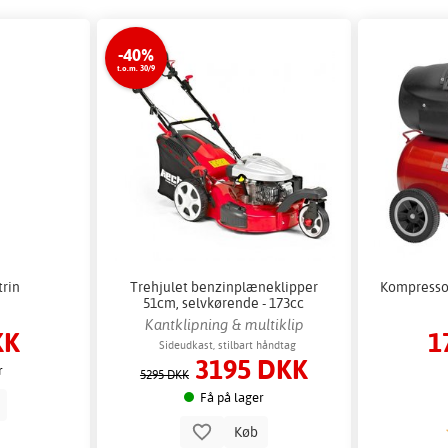
-40%
t.o.m. 30/9
trin
Trehjulet benzinplæneklipper
Kompressor
51cm, selvkørende - 173cc
Kantklipning & multiklip
KK
1
Sideudkast, stilbart håndtag
3195 DKK
r
5295 DKK
Få på lager
b
Køb