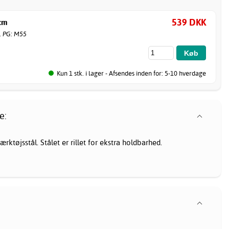
539 DKK
 cm
. PG: M55
Kun 1 stk. i lager - Afsendes inden for: 5-10 hverdage
e:
ærktøjsstål. Stålet er rillet for ekstra holdbarhed.