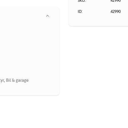
SKU:
42990
ID:
42990
yr
,
Bil & garage