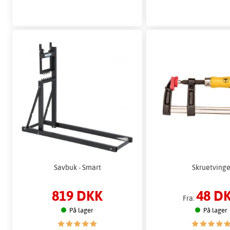
Savbuk - Smart
Skruetving
819 DKK
48 D
Fra:
På lager
På lager