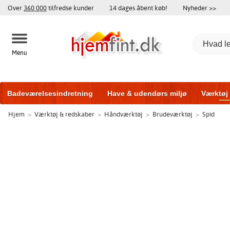
Over
360 000
tilfredse kunder
14 dages åbent køb!
Nyheder >>
Menu
Badeværelsesindretning
Have & udendørs miljø
Værktøj
Hjem
>
Værktøj & redskaber
>
Håndværktøj
>
Brudeværktøj
>
Spid
Træningsudstyr
Yderdøre
Vinduer
Garageporte
Bi