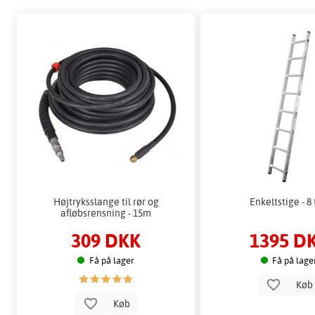
Højtryksslange til rør og
Enkeltstige - 8 
afløbsrensning - 15m
309 DKK
1395 D
Få på lager
Få på lage
Kø
Køb