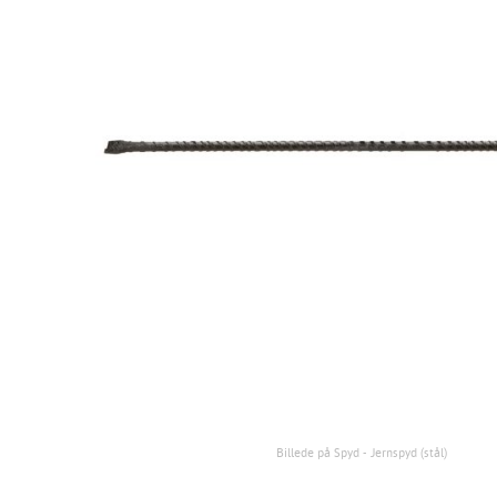
Billede på Spyd - Jernspyd (stål)