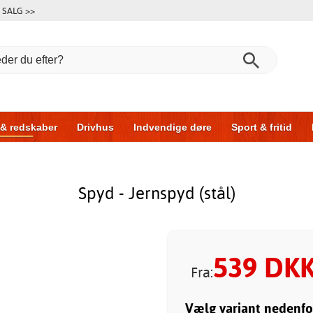
SALG >>
 & redskaber
Drivhus
Indvendige døre
Sport & fritid
l & garage
Hus & byg
Opbevaring
Skydedøre
Spyd - Jernspyd (stål)
539
DK
Fra:
Vælg variant nedenfo