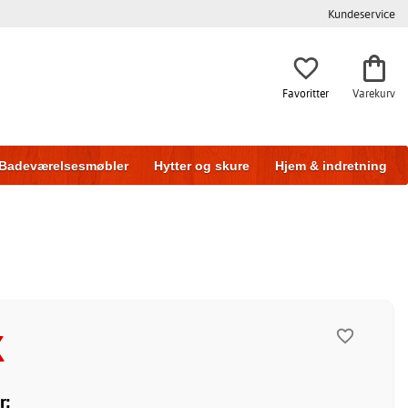
Kundeservice
Favoritter
Varekurv
Badeværelsesmøbler
Hytter og skure
Hjem & indretning
K
r: