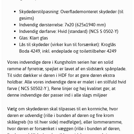
Skydedørstilpasning: Overflademonteret skydedør (til
gesims)
Indvendig dørstørrelse: 7x20 (625x1940 mm)
Indvendig dørfarve: Hvid (standard) (NCS S 0502-Y)
Glas: Klart glas
Lås til skydedør (virker kun til forsænket): Kroglås
Boda 4249, inkl. endeplade og toilettilbehør 4249
Vores indvendige døre i Kungsholm serien har en solid
ramme af fyrretræ, spejlet er lavet af en slidstærk spånplade.
Til sidst dækker vi døren i HDF for at gøre døren ekstra
holdbar. Alle vores indvendige døre er malet i en stilfuld hvid
farve ( NCS S0502-Y ), Rene linjer og høj kvalitet gør, at
denne indvendige dør passer ind i alle slags miljøer
Vælg om skydedøren skal tilpasses til en kornniche, hvor
døren er udvendig (rille i bunden af døren og fire krom
skålegreb (to til hver side) medfølger), eller lommeramme,
hvor døren er forsænket i væggen (rille i bunden af døren,