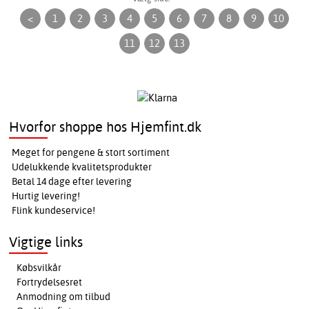
<
1
2
3
4
5
6
7
8
9
10
11
12
13
Hvorfor shoppe hos Hjemfint.dk
Meget for pengene & stort sortiment
Udelukkende kvalitetsprodukter
Betal 14 dage efter levering
Hurtig levering!
Flink kundeservice!
Vigtige links
Købsvilkår
Fortrydelsesret
Anmodning om tilbud