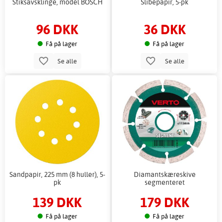
Stiksavsklinge, model BOSCH
Slibepapir, 5-pk
96 DKK
36 DKK
Få på lager
Få på lager
Se alle
Se alle
Sandpapir, 225 mm (8 huller), 5-
Diamantskæreskive
pk
segmenteret
139 DKK
179 DKK
Få på lager
Få på lager