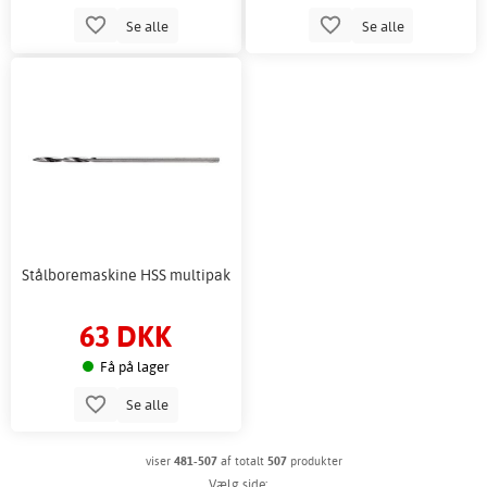
Se alle
Se alle
Stålboremaskine HSS multipak
63 DKK
Få på lager
Se alle
viser
481-507
af totalt
507
produkter
Vælg side: