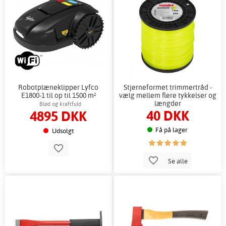
Robotplæneklipper Lyfco
Stjerneformet trimmertråd -
E1800-1 til op til 1500 m²
vælg mellem flere tykkelser og
længder
Blød og kraftfuld
40 DKK
4895 DKK
Få på lager
Udsolgt
Se alle