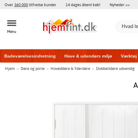
Over
360 000
tilfredse kunder
14 dages åbent køb!
Nyheder >>
Menu
Badeværelsesindretning
Have & udendørs miljø
Værktøj
Hjem
>
Døre og porte
>
Hoveddøre & Yderdøre
>
Dobbeltdøre udvendig
Træningsudstyr
Yderdøre
Vinduer
Garageporte
Bi
A