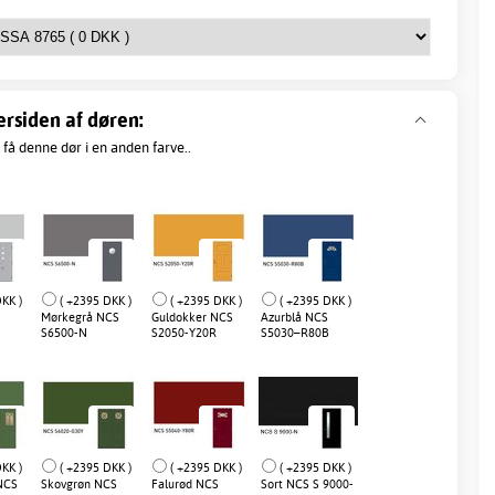
ersiden af døren:
 få denne dør i en anden farve..
KK )
( +2395 DKK )
( +2395 DKK )
( +2395 DKK )
Mørkegrå NCS
Guldokker NCS
Azurblå NCS
S6500-N
S2050-Y20R
S5030–R80B
KK )
( +2395 DKK )
( +2395 DKK )
( +2395 DKK )
NCS
Skovgrøn NCS
Falurød NCS
Sort NCS S 9000-