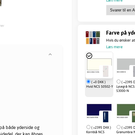
mer
Farve på yd
Hvis du ønsker at
Læs mere
( +0 DKK )
( +2395 D
Hvid NCS S0502-Y
Lysegrå NCS
S3000-N
t på både yderside og
( +2395 DKK )
( +2395 D
Kornblå NCS
Grønumbra 
sidedel, der kan åbnes.