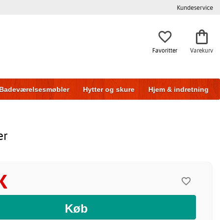
Kundeservice
Favoritter
Varekurv
Badeværelsesmøbler
Hytter og skure
Hjem & indretning
er
K