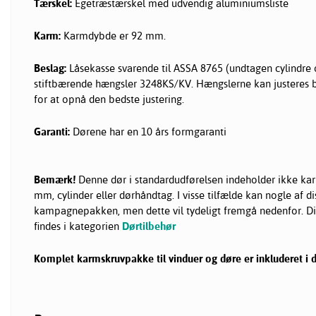
Tærskel:
Egetræstærskel med udvendig aluminiumsliste
Karm:
Karmdybde er 92 mm.
Beslag:
Låsekasse svarende til ASSA 8765 (undtagen cylindre og
stiftbærende hængsler 3248KS/KV. Hængslerne kan justeres 
for at opnå den bedste justering.
Garanti:
Dørene har en 10 års formgaranti
Bemærk!
Denne dør i standardudførelsen indeholder ikke kar
mm, cylinder eller dørhåndtag. I visse tilfælde kan nogle af di
kampagnepakken, men dette vil tydeligt fremgå nedenfor. D
findes i kategorien
Dørtilbehør
Komplet karmskruvpakke til vinduer og døre er inkluderet i 