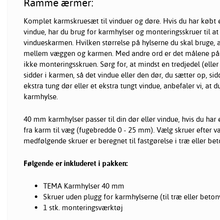
Ramme ærmer:
Komplet karmskruesæt til vinduer og døre. Hvis du har købt e
vindue, har du brug for karmhylser og monteringsskruer til at
vindueskarmen. Hvilken størrelse på hylserne du skal bruge,
mellem væggen og karmen. Med andre ord er det målene på k
ikke monteringsskruen. Sørg for, at mindst en tredjedel (ell
sidder i karmen, så det vindue eller den dør, du sætter op, sidd
ekstra tung dør eller et ekstra tungt vindue, anbefaler vi, at
karmhylse.
40 mm karmhylser passer til din dør eller vindue, hvis du har
fra karm til væg (fugebredde 0 - 25 mm). Vælg skruer efter 
medfølgende skruer er beregnet til fastgørelse i træ eller be
Følgende er inkluderet i pakken:
TEMA Karmhylser 40 mm
Skruer uden plugg for karmhylserne (til træ eller beto
1 stk. monteringsværktøj