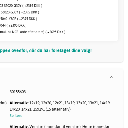
S S5020-G30Y ( +2395 DKK )
S6020-G30Y ( +2395 DKK )
5040–Y80R ( +2395 DKK )
00-N ( +2395 DKK )
(mail os NCS-kode efter ordre) ( +2695 DKK )
pen ovenfor, når du har foretaget dine valg!
30155603
dm):
Alternativ:
12x19, 12x20, 12x21, 13x19, 13x20, 13x21, 14x19,
14x20, 14x21, 15x19.. (15 alternativ)
Se flere
:
Alternativ:
Venstre (gangdør til venstre), Højre (gangdør