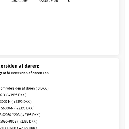
S6020-G30Y
S5040 - Y80R
N
ersiden af døren:
 at få indersiden af døren i en..
om ydersiden af døren ( 0 DKK )
2-Y ( +1995 DKK )
3000-N ( +2395 DKK )
S6500-N ( +2395 DKK )
 S2050-Y20R ( +2395 DKK )
5030–R80B ( +2395 DKK )
6030-R70B ( +2395 DKK )