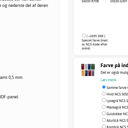
S6030-R70B
S5020-G30Y
e og nederste del af døren
( +2695 DKK )
Speciel farve (mail
os NCS-kode efter
ordre)
Farve på ind
Det er også muligt
 samt 0,5 mm
Læs mere
Samme farve s
Hvid NCS S050
HDF-panel.
Lysegrå NCS S
Mørkegrå NCS 
Guldokker NCS
Azurblå NCS S
Kornblå NCS S