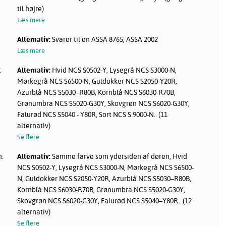
til højre)
Læs mere
Alternativ:
Svarer til en ASSA 8765, ASSA 2002
Læs mere
:
Alternativ:
Hvid NCS S0502-Y, Lysegrå NCS S3000-N,
Mørkegrå NCS S6500-N, Guldokker NCS S2050-Y20R,
Azurblå NCS S5030–R80B, Kornblå NCS S6030-R70B,
Grønumbra NCS S5020-G30Y, Skovgrøn NCS S6020-G30Y,
Falurød NCS S5040 - Y80R, Sort NCS S 9000-N.. (11
alternativ)
Se flere
n:
Alternativ:
Samme farve som ydersiden af døren, Hvid
NCS S0502-Y, Lysegrå NCS S3000-N, Mørkegrå NCS S6500-
N, Guldokker NCS S2050-Y20R, Azurblå NCS S5030–R80B,
Kornblå NCS S6030-R70B, Grønumbra NCS S5020-G30Y,
Skovgrøn NCS S6020-G30Y, Falurød NCS S5040–Y80R.. (12
alternativ)
Se flere