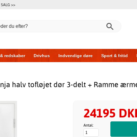
SALG >>
 & redskaber
Drivhus
Indvendige døre
Sport & fritid
l & garage
Hus & byg
Opbevaring
Skydedøre
nja halv tofløjet dør 3-delt + Ramme ærm
24195 DK
Antal: