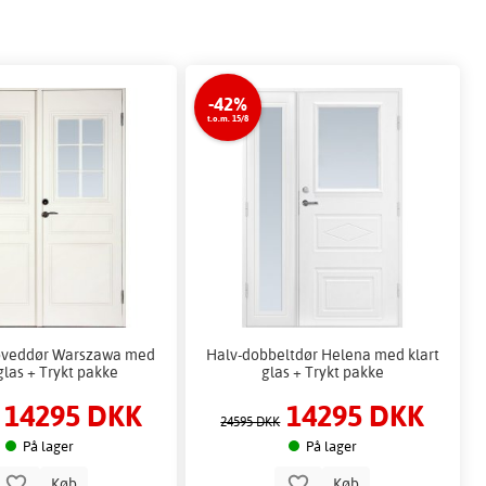
-42%
t.o.m. 15/8
oveddør Warszawa med
Halv-dobbeltdør Helena med klart
 glas + Trykt pakke
glas + Trykt pakke
14295 DKK
14295 DKK
24595 DKK
På lager
På lager
Køb
Køb