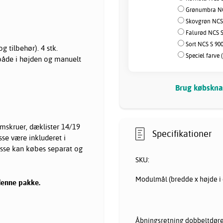
Grønumbra NC
Skovgrøn NCS 
Falurød NCS S
Sort NCS S 90
 tilbehør). 4 stk.
Speciel farve 
både i højden og manuelt
Brug købsknap
mskruer, dæklister 14/19
Specifikationer
sse være inkluderet i
isse kan købes separat og
SKU:
Modulmål (bredde x højde i 
denne pakke.
Åbningsretning dobbeltdøre