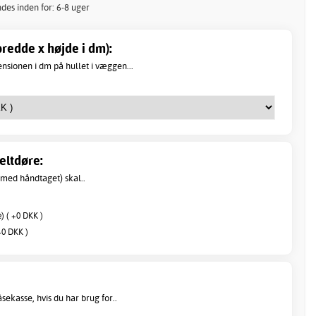
ndes inden for: 6-8 uger
redde x højde i dm):
sionen i dm på hullet i væggen...
eltdøre:
med håndtaget) skal..
) ( +0 DKK )
+0 DKK )
ekasse, hvis du har brug for..