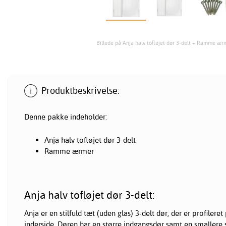
Billede på Anja halv tofløjet dør 3-delt + Ramme ær
Produktbeskrivelse:
Denne pakke indeholder:
Anja halv tofløjet dør 3-delt
Ramme ærmer
Anja halv tofløjet dør 3-delt:
Anja er en stilfuld tæt (uden glas) 3-delt dør, der er profilere
inderside. Døren har en større indgangsdør samt en smallere 