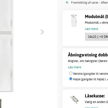
Fremstilling af varer - Afse
Modulmål (b
Modulmål = dimen
Læs mere
Åbningsretning dobb
Angiver, om hængsler (døren 
Læs mere
Venstre (gangdør til venstre
Højre (gangdør til højre) ( 
Låsekasse:
Vælg en anden lås
Læs mere