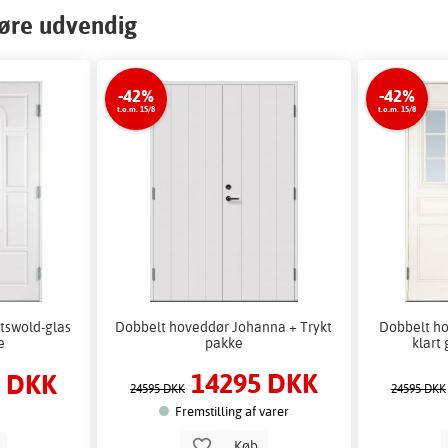
døre udvendig
-42%
-42%
t.o.m. 15/8
t.o.m. 15/8
otswold-glas
Dobbelt hoveddør Johanna + Trykt
Dobbelt h
e
pakke
klart
14295 DKK
5 DKK
24595 DKK
24595 DKK
Fremstilling af varer
Køb
b