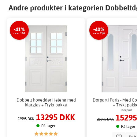
Andre produkter i kategorien Dobbelt
-41%
-40%
t.o.m. 15/8
t.o.m. 15/8
Dobbelt hoveddør Helena med
Dørparti Paris - Med C
klarglas + Trykt pakke
+ Trykt pakk
Dørparti
13295 DKK
1529
22595 DKK
25595 DKK
På lager
På lager
Kø