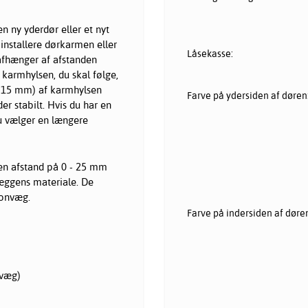
n ny yderdør eller et nyt
 installere dørkarmen eller
Låsekasse:
 afhænger af afstanden
armhylsen, du skal følge,
er 15 mm) af karmhylsen
Farve på ydersiden af døren
er stabilt. Hvis du har en
 du vælger en længere
 en afstand på 0 - 25 mm
væggens materiale. De
tonvæg.
Farve på indersiden af døre
nvæg)