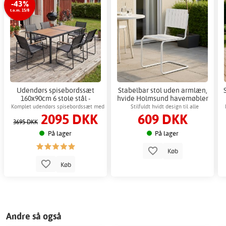
-43%
t.o.m. 15/8
Udendørs spisebordssæt
Stabelbar stol uden armlæn,
160x90cm 6 stole stål -
hvide Holmsund havemøbler
Zanzibar + Møbelpleje
Komplet udendørs spisebordssæt med
Stilfuldt hvidt design til alle
2095 DKK
609 DKK
6 stole
udendørsmiljøer
3695 DKK
På lager
På lager
Køb
Køb
Andre så også