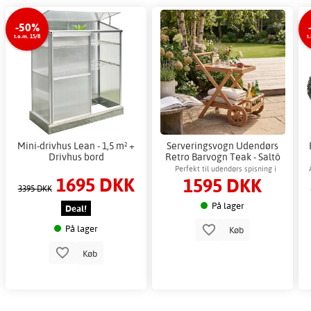
-50%
t.o.m. 15/8
t
Mini-drivhus Lean - 1,5 m² +
Serveringsvogn Udendørs
Drivhus bord
Retro Barvogn Teak - Saltö
Perfekt til udendørs spisning i
1695 DKK
1595 DKK
teaktræs retrostil
3395 DKK
På lager
Deal!
På lager
Køb
Køb