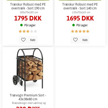
Træskur Robust med PE
Træskur Robust med PE
overtræk - Sort 190 cm
overtræk - Sort 140 cm
185x70x185 cm
135x70x165 cm
1795 DKK
1695 DKK
På lager
På lager
Køb
Køb
Trævogn Premium Sort -
43x38x80 cm
Brændevogn med værktøj og
brændeopbevaring