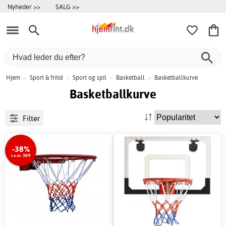
Nyheder >>
SALG >>
Hjem
>
Sport & fritid
>
Sport og spil
>
Basketball
>
Basketballkurve
Basketballkurve
Filter
-38%
t.o.m. 30/9